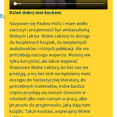
Katalog DAISY
Zgłoś brak utworu
Podkasty o książkach
Dzień dobry moi kochani.
Epika Teodora Tripplina
Aktualności
Narzędzia
Nazywam się Paulina Holtz i mam wielki
zaszczyt i przyjemność być ambasadorką
Spotkanie z Katarzyną
Mapa Wolnych Lektur
Wolnych Lektur. Wolne Lektury to dostęp
Tunkiel w Oslo
do bezpłatnych książek, do bezpłatnych
Teodor Tripplin
Leśmianator
audiobooków i różnych publikacji. Ale oni
Podróż po Księżycu
Wolne Lektury na 32.
potrzebują naszego wsparcia. Musimy nie
Przewodnik dla piszących i
Pol’and’Rock Festivalu
tylko korzystać, ale także wspierać
czytających
Był to właśnie wulkan
finansowo Wolne Lektury, bo bez nas nie
„Kochanek Lady
służący naszemu
przeżyją, a my bez nich nie będziemy mieć
Chatterley” do słuchania
miastu za smętarz i
dostępu do fantastycznej literatury, do
na Wolnych Lekturach
API
sterczący wśród
potrzebnych materiałów, które bardzo
głębokiego jeziora,
Nowy audiobook –
OAI-PMH
często przydają się naszym dzieciom w
zwanego...
„Marzenie o Oriencie”
szkołach albo nam samym w pracy, albo
Widget Wolnych Lektur
Sophie Elkan
po prostu do przyjemności, jaką dają nam
Czytaj więcej
książki. Także kochani, wspierajmy Wolne
Przypisy
Kolekcja Nadwyraz.com x