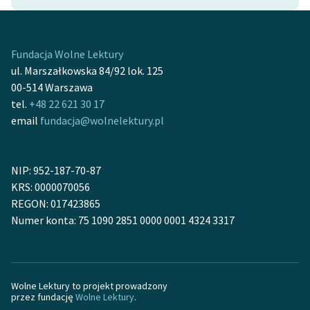
feministycznej
Ręce pełne poezji
Fundacja Wolne Lektury
Kolekcje edukacyjne
ul. Marszałkowska 84/92 lok. 125
twórców przechodzących
00-514 Warszawa
do domeny publicznej,
tel.
+48 22 621 30 17
lektur szkolnych oraz
email
fundacja@wolnelektury.pl
Starego Testamentu
Odkurzamy bohaterów
NIP: 952-187-70-87
KRS: 0000070056
Szkoła Poezji Wolnych
REGON: 017423865
Lektur
Numer konta: 75 1090 2851 0000 0001 4324 3317
O nas
Kontakt
Wolne Lektury to projekt prowadzony
O projekcie
przez fundację
Wolne Lektury
.