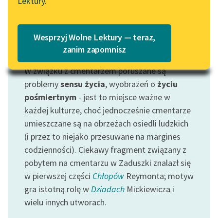
Lektury.
Wolne Lektury – idealna na
Katalog
lato
Katalog w formacie PDF
Blog
Wesprzyj Wolne Lektury — teraz,
zanim zapomnisz
Motyw: Cmentarz
W związku z cmentarzem poruszane są
Lektury szkolne i klasyka
literatury do słuchania dla
problemy
sensu życia
, wyobrażeń o
życiu
uczennic i uczniów z
pośmiertnym
- jest to miejsce ważne w
niepełnosprawnościami
każdej kulturze, choć jednocześnie cmentarze
umieszczane są na obrzeżach osiedli ludzkich
E-kolekcja lektur
(i przez to niejako przesuwane na margines
szkolnych i literatury do
codzienności). Ciekawy fragment związany z
słuchania dla uczennic i
uczniów z
pobytem na cmentarzu w Zaduszki znalazł się
niepełnosprawnościami
w pierwszej części
Chłopów
Reymonta; motyw
gra istotną rolę w
Dziadach
Mickiewicza i
Feministyczne inspiracje.
wielu innych utworach.
Popularyzacja
skandynawskiej literatury