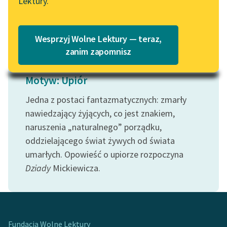
Lektury.
Wolne Lektury – idealna na
Katalog
Czytaj więcej
lato
Katalog w formacie PDF
Blog
Wesprzyj Wolne Lektury — teraz,
zanim zapomnisz
Lektury szkolne i klasyka
Motyw: Upiór
literatury do słuchania dla
uczennic i uczniów z
Jedna z postaci fantazmatycznych: zmarły
niepełnosprawnościami
nawiedzający żyjących, co jest znakiem,
naruszenia „naturalnego” porządku,
E-kolekcja lektur
oddzielającego świat żywych od świata
szkolnych i literatury do
umarłych. Opowieść o upiorze rozpoczyna
słuchania dla uczennic i
Dziady
Mickiewicza.
uczniów z
niepełnosprawnościami
Feministyczne inspiracje.
Popularyzacja
Fundacja Wolne Lektury
skandynawskiej literatury