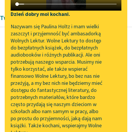
Katalog DAISY
Zgłoś brak utworu
Podkasty o książkach
Dzień dobry moi kochani.
Twórczość Tadeusza Nalepińskiego
Aktualności
Narzędzia
Nazywam się Paulina Holtz i mam wielki
zaszczyt i przyjemność być ambasadorką
Spotkanie z Katarzyną
Mapa Wolnych Lektur
Wolnych Lektur. Wolne Lektury to dostęp
Tunkiel w Oslo
do bezpłatnych książek, do bezpłatnych
Tadeusz Nalepiński
Leśmianator
audiobooków i różnych publikacji. Ale oni
Z pomroku
Wolne Lektury na 32.
potrzebują naszego wsparcia. Musimy nie
Przewodnik dla piszących i
czarnych nocy
Pol’and’Rock Festivalu
tylko korzystać, ale także wspierać
czytających
chust...
finansowo Wolne Lektury, bo bez nas nie
„Kochanek Lady
przeżyją, a my bez nich nie będziemy mieć
Chatterley” do słuchania
Z pomroku czarnych
dostępu do fantastycznej literatury, do
na Wolnych Lekturach
API
nocy chust
potrzebnych materiałów, które bardzo
Nowy audiobook –
wyziera blada twarz.
OAI-PMH
często przydają się naszym dzieciom w
„Marzenie o Oriencie”
Ustami szuka moich
szkołach albo nam samym w pracy, albo
Widget Wolnych Lektur
Sophie Elkan
po prostu do przyjemności, jaką dają nam
ust —
książki. Także kochani, wspierajmy Wolne
Przypisy
… ach, masz mnie...
Kolekcja Nadwyraz.com x