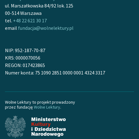
ul. Marszałkowska 84/92 lok. 125
feministycznej
00-514 Warszawa
Ręce pełne poezji
tel.
+48 22 621 30 17
email
fundacja@wolnelektury.pl
Kolekcje edukacyjne
twórców przechodzących
do domeny publicznej,
NIP: 952-187-70-87
lektur szkolnych oraz
KRS: 0000070056
Starego Testamentu
REGON: 017423865
Numer konta: 75 1090 2851 0000 0001 4324 3317
Odkurzamy bohaterów
Szkoła Poezji Wolnych
Lektur
Wolne Lektury to projekt prowadzony
O nas
przez fundację
Wolne Lektury
.
Kontakt
O projekcie