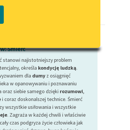
Regulamin biblioteki
macie PDF
Dane fundacji i sprawozdania
finansowe
Regulamin darowizn
Informacja o treściach
w: Śmierć
wrażliwych
ć stanowi najistotniejszy problem
Deklaracja dostępności
tencjalny, określa
kondycję ludzką
.
wyzwaniem dla
dumy
z osiągnięć
ieka w opanowywaniu i poznawaniu
a oraz siebie samego dzięki
rozumowi
,
e
i coraz doskonalszej technice. Śmierć
zy wszystkie usiłowania i wszystkie
eje
. Zagraża w każdej chwili i właściwie
 cały czas podgryza życie człowieka jak