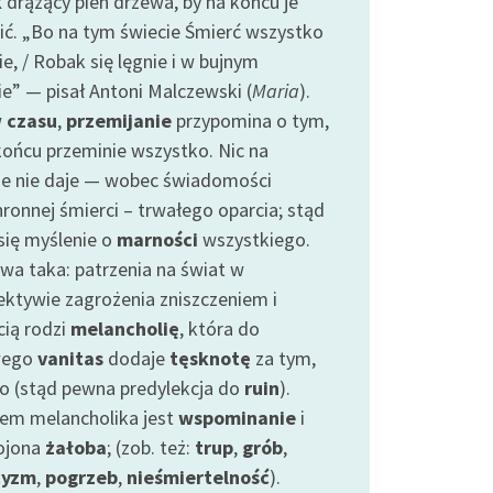
k
drążący pień drzewa, by na końcu je
ić. „Bo na tym świecie Śmierć wszystko
e, / Robak się lęgnie i w bujnym
ie” — pisał Antoni Malczewski (
Maria
).
w
czasu
,
przemijanie
przypomina o tym,
końcu przeminie wszystko. Nic na
ie nie daje — wobec świadomości
hronnej śmierci – trwałego oparcia; stąd
 się myślenie o
marności
wszystkiego.
wa taka: patrzenia na świat w
ektywie zagrożenia zniszczeniem i
cią rodzi
melancholię
, która do
wego
vanitas
dodaje
tęsknotę
za tym,
ło (stąd pewna predylekcja do
ruin
).
iem melancholika jest
wspominanie
i
ojona
żałoba
; (zob. też:
trup
,
grób
,
cyzm
,
pogrzeb
,
nieśmiertelność
).