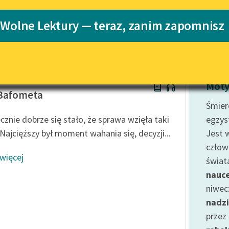
Katalog
 Wolne Lektury — teraz, zanim zapomnisz
Katalog w for
Lektury szkolne i klasyka
literatury do słuchania dla
uczennic i uczniów z
niepełnosprawnościami
Grabiński
E-kolekcja lektur szkolnych i
Moty
literatury do słuchania dla
 Bafometa
uczennic i uczniów z
Śmier
niepełnosprawnościami
cznie dobrze się stało, że sprawa wzięła taki
egzys
Feministyczne inspiracje.
 Najcięższy był moment wahania się, decyzji...
Jest 
Popularyzacja skandynawskiej
człow
literatury feministycznej
 więcej
świat
Ręce pełne poezji
nauc
niwec
Kolekcje edukacyjne twórców
przechodzących do domeny
nadzi
publicznej, lektur szkolnych
przez
oraz Starego Testamentu