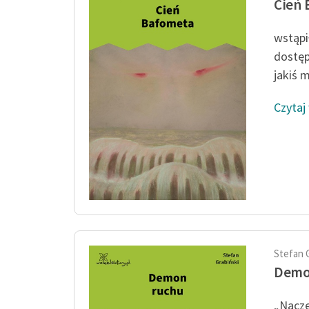
Cień
wstąpi
dostę
jakiś 
Czytaj
Stefan 
Demo
„Nacze