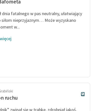
 Bafometa
ł dnia fatalnego w pas neutralny, ułatwiający
p siłom nieprzyjaznym… Może wyzyskano
moment w...
 więcej
Grabiński
n ruchu
lnik” zwinął się w trąbkę, zdrobniał jakoś,