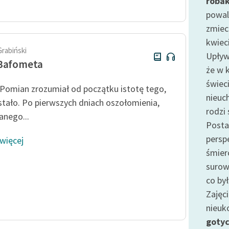
roba
Odkurzamy bohaterów
powal
Szkoła Poezji Wolnych Lektur
zmieci
kwiec
Grabiński
Upły
 Bafometa
że w 
świec
Pomian zrozumiał od początku istotę tego,
nieuc
 stało. Po pierwszych dniach oszołomienia,
rodzi
nego...
Posta
persp
 więcej
śmier
suro
co by
Zajęc
nieuk
goty