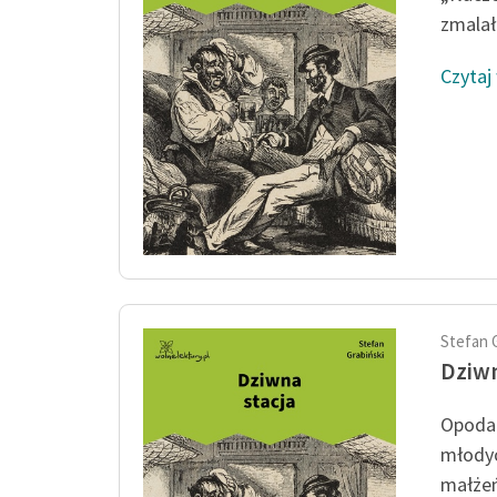
zmalał 
Czytaj
Stefan 
Dziwn
Opodal
młodyc
małżeń