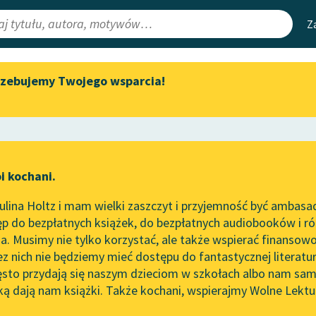
Z
rzebujemy Twojego wsparcia!
Aktualności
Narzędzia
e Lektury
„Prokurator Alicja Horn” do
Mapa Wolnych 
słuchania
irmami
Leśmianator
Byliśmy częścią AI Impact Lab
ewsletter
Przewodnik dla
i kochani.
Zapraszamy na spotkanie
czytających
online z tłumaczkami
lina Holtz i mam wielki zaszczyt i przyjemność być ambasa
literatury skandynawskiej
p do bezpłatnych książek, do bezpłatnych audiobooków i różn
API
Spotkanie z Katarzyną Tunkiel
. Musimy nie tylko korzystać, ale także wspierać finansowo
ce redakcyjne
w Oslo
OAI-PMH
ez nich nie będziemy mieć dostępu do fantastycznej literatu
ęsto przydają się naszym dzieciom w szkołach albo nam sam
102. lata temu zmarł Joseph
Widget Wolnyc
Conrad
ką dają nam książki. Także kochani, wspierajmy Wolne Lektu
oru
Stefan Grabiński
✖
Przypisy
Blog