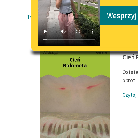
Podkasty o książkach
Wesprzyj
Twórczość Stefana Grabińskiego
Stefan 
Cień
Ostate
obrót.
Czytaj