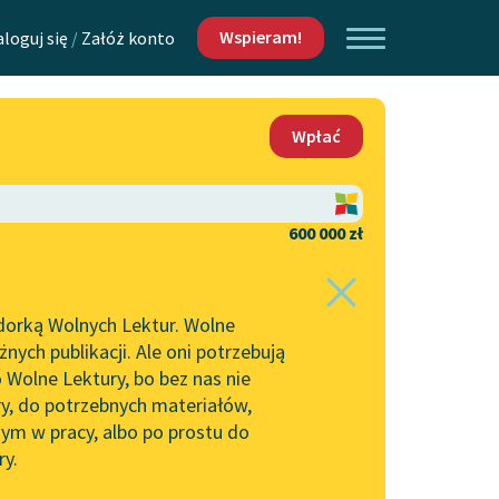
Wspieram!
aloguj się
/
Załóż konto
O nas
Wpłać
Lektur
Kontakt
O projekcie
600 000 zł
 piszących i
Zespół
dorką Wolnych Lektur. Wolne
Zasady wykorzystania
ych publikacji. Ale oni potrzebują
Wolnych Lektur
 Wolne Lektury, bo bez nas nie
Logotypy
ry, do potrzebnych materiałów,
ym w pracy, albo po prostu do
h Lektur
Materiały promocyjne
ry.
Polityka prywatności