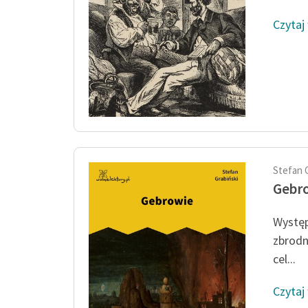
Czytaj
Stefan 
Gebr
Występ
zbrodn
cel...
Czytaj