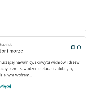
Grabiński
tor i morze
 huczącej nawałnicy, skowytu wichrów i drzew
uchy brzmi zawodzenie płaczki żałobnym,
ziejnym wtórem...
 więcej