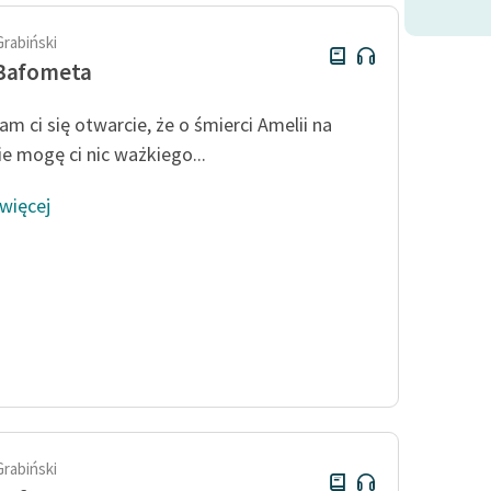
Grabiński
 Bafometa
am ci się otwarcie, że o śmierci Amelii na
ie mogę ci nic ważkiego...
 więcej
Grabiński