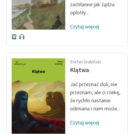
zachłanne jak żądza
oplotły...
Zasady wykorzystania
Wolnych Lektur
Czytaj więcej
Logotypy
Materiały promocyjne
Polityka prywatności
Stefan Grabiński
Regulamin biblioteki
Klątwa
Dane fundacji i
Jać przeznać doli, nie
sprawozdania finansowe
przeznam, ale ci rzekę,
Regulamin darowizn
że rychło nastanie
odmiana i nam może...
Informacja o treściach
wrażliwych
Czytaj więcej
Deklaracja dostępności