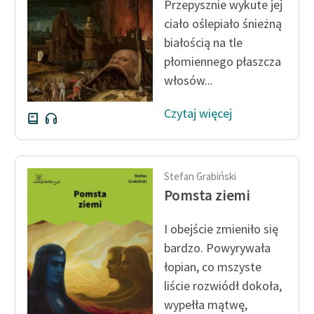
Przepysznie wykute jej
ciało oślepiało śnieżną
białością na tle
płomiennego płaszcza
włosów...
Czytaj więcej
Stefan Grabiński
Pomsta ziemi
I obejście zmieniło się
bardzo. Powyrywała
łopian, co mszyste
liście rozwiódł dokoła,
wypełła mątwę,