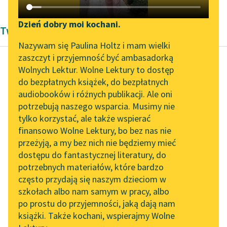
Katalog DAISY
Zgłoś brak utworu
Podkasty o książkach
Dzień dobry moi kochani.
Twórczość Stefana Grabińskiego
Aktualności
Narzędzia
Nazywam się Paulina Holtz i mam wielki
zaszczyt i przyjemność być ambasadorką
„Prokurator Alicja Horn”
Mapa Wolnych Lektur
Wolnych Lektur. Wolne Lektury to dostęp
do słuchania
do bezpłatnych książek, do bezpłatnych
Stefan Grabiński
Leśmianator
audiobooków i różnych publikacji. Ale oni
Biały wyrak
Byliśmy częścią AI Impact
potrzebują naszego wsparcia. Musimy nie
Przewodnik dla piszących i
Lab
tylko korzystać, ale także wspierać
czytających
— Pewnie gdzieś się
finansowo Wolne Lektury, bo bez nas nie
Zapraszamy na spotkanie
zawieruszył między
przeżyją, a my bez nich nie będziemy mieć
online z tłumaczkami
dziewczętami —
dostępu do fantastycznej literatury, do
literatury skandynawskiej
API
żartował Biedroń, choć
potrzebnych materiałów, które bardzo
wiedział, że kolega do
Spotkanie z Katarzyną
OAI-PMH
często przydają się naszym dzieciom w
niewiast niespory...
Tunkiel w Oslo
szkołach albo nam samym w pracy, albo
Widget Wolnych Lektur
po prostu do przyjemności, jaką dają nam
102. lata temu zmarł
Czytaj więcej
książki. Także kochani, wspierajmy Wolne
Przypisy
Joseph Conrad