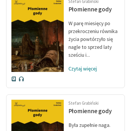
Stefan Grabiński
Płomienne gody
W parę miesięcy po
przekroczeniu równika
życia powtórzyło się
nagle to sprzed laty
sześciu i...
Czytaj więcej
Stefan Grabiński
Płomienne gody
Była zupełnie naga.