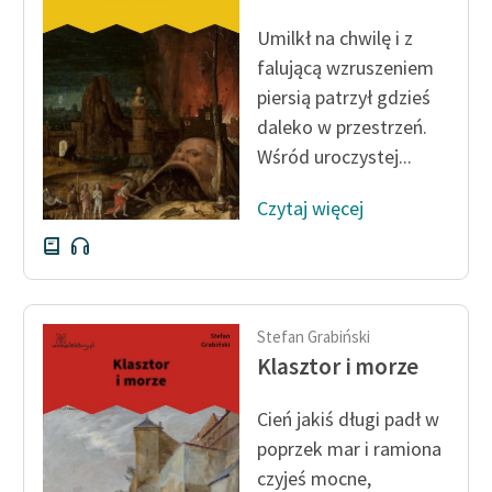
Ręce pełne poezji
Umilkł na chwilę i z
Kolekcje edukacyjne
falującą wzruszeniem
twórców przechodzących
piersią patrzył gdzieś
do domeny publicznej,
daleko w przestrzeń.
lektur szkolnych oraz
Wśród uroczystej...
Starego Testamentu
Odkurzamy bohaterów
Czytaj więcej
Szkoła Poezji Wolnych
Lektur
O nas
Stefan Grabiński
Klasztor i morze
Kontakt
O projekcie
Cień jakiś długi padł w
poprzek mar i ramiona
Zespół
czyjeś mocne,