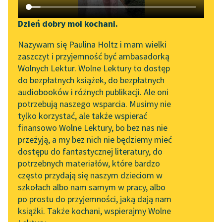
Katalog DAISY
Sortuj:
Zgłoś brak utworu
Podkasty o książkach
Dzień dobry moi kochani.
Aktualności
powieści Stefana Grabińskiego
Narzędzia
Nazywam się Paulina Holtz i mam wielki
zaszczyt i przyjemność być ambasadorką
„Prokurator Alicja Horn”
Mapa Wolnych Lektur
Wolnych Lektur. Wolne Lektury to dostęp
do słuchania
do bezpłatnych książek, do bezpłatnych
Leśmianator
audiobooków i różnych publikacji. Ale oni
Byliśmy częścią AI Impact
potrzebują naszego wsparcia. Musimy nie
Przewodnik dla piszących i
Lab
tylko korzystać, ale także wspierać
czytających
finansowo Wolne Lektury, bo bez nas nie
Zapraszamy na spotkanie
przeżyją, a my bez nich nie będziemy mieć
online z tłumaczkami
dostępu do fantastycznej literatury, do
literatury skandynawskiej
API
potrzebnych materiałów, które bardzo
Spotkanie z Katarzyną
OAI-PMH
często przydają się naszym dzieciom w
Tunkiel w Oslo
szkołach albo nam samym w pracy, albo
Widget Wolnych Lektur
po prostu do przyjemności, jaką dają nam
102. lata temu zmarł
książki. Także kochani, wspierajmy Wolne
Przypisy
Joseph Conrad