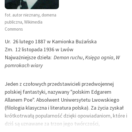
Ręce pełne poezji
fot. autor nieznany, domena
Kolekcje edukacyjne
publiczna, Wikimedia
twórców przechodzących
Commons
do domeny publicznej,
lektur szkolnych oraz
Ur.
26 lutego 1887 w Kamionka Bużańska
Starego Testamentu
Zm.
12 listopada 1936 w Lwów
Odkurzamy bohaterów
Najważniejsze dzieła:
Demon ruchu
,
Księga ognia
,
W
pomrokach wiary
Szkoła Poezji Wolnych
Lektur
Jeden z czołowych przedstawicieli przedwojennej
O nas
polskiej fantastyki, nazywany "polskim Edgarem
Kontakt
Allanem Poe". Absolwent Uniwersytetu Lwowskiego
(filologia klasyczna i literatura polska). Za życia zyskał
O projekcie
krótkotrwałą popularność dzięki opowiadaniom, które i
Zespół
dziś są uznawane za trzon jego twórczości,
zdecydowanie ważniejszy niż powieści. Doceniony