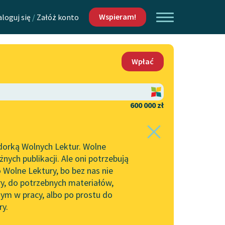
Wspieram!
aloguj się
/
Załóż konto
O nas
Wpłać
Lektur
Kontakt
O projekcie
600 000 zł
 piszących i
Zespół
dorką Wolnych Lektur. Wolne
Zasady wykorzystania
ych publikacji. Ale oni potrzebują
Wolnych Lektur
 Wolne Lektury, bo bez nas nie
Logotypy
ry, do potrzebnych materiałów,
ym w pracy, albo po prostu do
h Lektur
Materiały promocyjne
ry.
Polityka prywatności