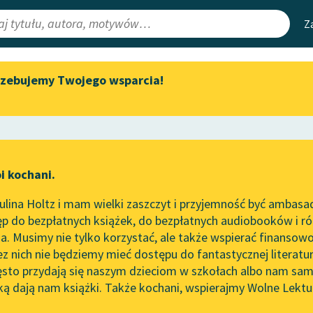
Z
rzebujemy Twojego wsparcia!
Aktualności
Narzędzia
e Lektury
Zapraszamy na spotkanie
Mapa Wolnych 
online z tłumaczkami
irmami
Leśmianator
literatury skandynawskiej
ewsletter
Przewodnik dla
Spotkanie z Katarzyną Tunkiel
i kochani.
czytających
w Oslo
eństwo
lina Holtz i mam wielki zaszczyt i przyjemność być ambasa
Wolne Lektury na 32.
p do bezpłatnych książek, do bezpłatnych audiobooków i różn
Pol’and’Rock Festivalu
API
. Musimy nie tylko korzystać, ale także wspierać finansowo
ce redakcyjne
„Kochanek Lady Chatterley”
OAI-PMH
ez nich nie będziemy mieć dostępu do fantastycznej literatu
do słuchania na Wolnych
ęsto przydają się naszym dzieciom w szkołach albo nam sam
Lekturach
Widget Wolnyc
ką dają nam książki. Także kochani, wspierajmy Wolne Lektu
oru
an Grabiński
✖
Powieść
✖
Nowy audiobook – „Marzenie
Przypisy
o Oriencie” Sophie Elkan