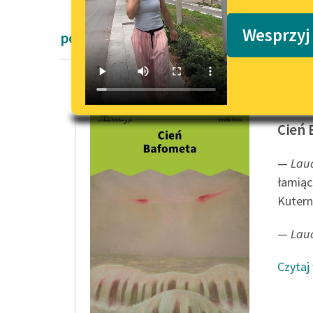
Podkasty o książkach
Wesprzyj
powieści Stefana Grabińskiego
Stefan 
Cień
—
Laud
łamiąc
Kutern
—
Lau
Czytaj