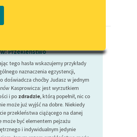
Regulamin biblioteki
macie PDF
Dane fundacji i sprawozdania
finansowe
Regulamin darowizn
Informacja o treściach
w: Przekleństwo
wrażliwych
jąc tego hasła wskazujemy przykłady
Deklaracja dostępności
gólnego naznaczenia egzystencji,
go doświadcza choćby Judasz w jednym
nów
Kasprowicza: jest wyrzutkiem
ści i po
zdradzie
, którą popełnił, nic co
nie może już wyjść na dobre. Niekiedy
cie przekleństwa ciążącego na danej
e może być elementem pejzażu
trznego i indywidualnym jedynie