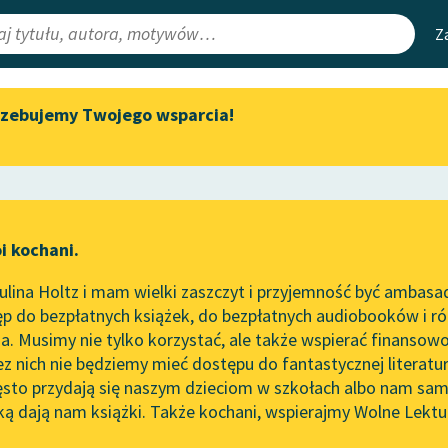
Z
rzebujemy Twojego wsparcia!
Aktualności
Narzędzia
e Lektury
Zapraszamy na spotkanie
Mapa Wolnych 
online z tłumaczkami
irmami
Leśmianator
literatury skandynawskiej
ewsletter
Przewodnik dla
Spotkanie z Katarzyną Tunkiel
i kochani.
czytających
w Oslo
lina Holtz i mam wielki zaszczyt i przyjemność być ambasa
Wolne Lektury na 32.
p do bezpłatnych książek, do bezpłatnych audiobooków i różn
Pol’and’Rock Festivalu
API
. Musimy nie tylko korzystać, ale także wspierać finansowo
ce redakcyjne
„Kochanek Lady Chatterley”
OAI-PMH
ez nich nie będziemy mieć dostępu do fantastycznej literatu
do słuchania na Wolnych
ęsto przydają się naszym dzieciom w szkołach albo nam sam
Lekturach
Widget Wolnyc
ką dają nam książki. Także kochani, wspierajmy Wolne Lektu
oru
abiński
✖
Opowiadanie
✖
Nowy audiobook – „Marzenie
Przypisy
o Oriencie” Sophie Elkan