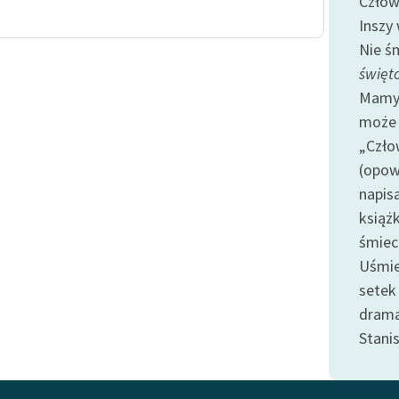
Człow
publicznej, lektur szkolnych
oraz Starego Testamentu
Inszy
Nie śm
Odkurzamy bohaterów
święt
Szkoła Poezji Wolnych Lektur
Mamy 
może 
„Czło
(opow
napisa
książk
śmiec
Uśmie
setek 
drama
Stani