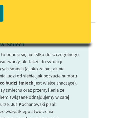
Regulamin biblioteki
macie PDF
Dane fundacji i sprawozdania
finansowe
Regulamin darowizn
Informacja o treściach
w: Śmiech
wrażliwych
 to odnosi się nie tylko do szczególnego
Deklaracja dostępności
su twarzy, ale także do sytuacji
ych śmiech (a jako że nic tak nie
ia ludzi od siebie, jak poczucie humoru
co budzi śmiech
jest wielce znaczące).
sy śmiechu oraz przemyślenia ze
hem związane odnajdujemy w całej
turze. Już Kochanowski pisał:
ze wszystkiego stworzenia