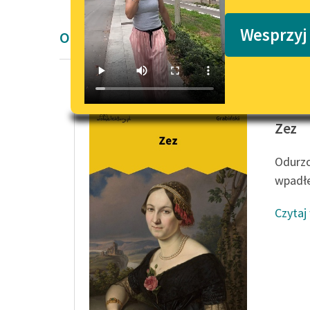
Podkasty o książkach
Wesprzyj
Opowiadanie Stefana Grabińskiego
Stefan 
Zez
Odurzo
wpadłe
Czytaj