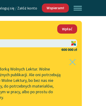
Wspieram!
aloguj się
/
Załóż konto
O nas
Wpłać
Lektur
Kontakt
O projekcie
600 000 zł
 piszących i
Zespół
dorką Wolnych Lektur. Wolne
Zasady wykorzystania
ych publikacji. Ale oni potrzebują
Wolnych Lektur
 Wolne Lektury, bo bez nas nie
Logotypy
ry, do potrzebnych materiałów,
ym w pracy, albo po prostu do
h Lektur
Materiały promocyjne
ry.
Polityka prywatności