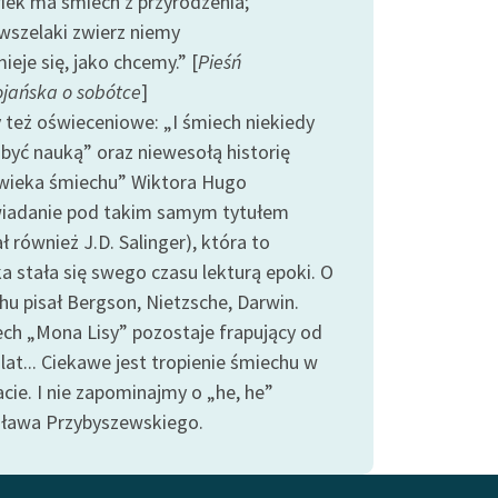
iek ma śmiech z przyrodzenia;
 wszelaki zwierz niemy
ieje się, jako chcemy.” [
Pieśń
ojańska o sobótce
]
też oświeceniowe: „I śmiech niekiedy
być nauką” oraz niewesołą historię
wieka śmiechu” Wiktora Hugo
iadanie pod takim samym tytułem
ł również J.D. Salinger), która to
a stała się swego czasu lekturą epoki. O
hu pisał Bergson, Nietzsche, Darwin.
ch „Mona Lisy” pozostaje frapujący od
lat... Ciekawe jest tropienie śmiechu w
cie. I nie zapominajmy o „he, he”
sława Przybyszewskiego.