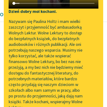
Katalog DAISY
Zgłoś brak utworu
Podkasty o książkach
Dzień dobry moi kochani.
Opowiadanie Stefana Grabińskiego
Aktualności
Narzędzia
Nazywam się Paulina Holtz i mam wielki
zaszczyt i przyjemność być ambasadorką
„Prokurator Alicja Horn”
Mapa Wolnych Lektur
Wolnych Lektur. Wolne Lektury to dostęp
do słuchania
do bezpłatnych książek, do bezpłatnych
Stefan Grabiński
Leśmianator
audiobooków i różnych publikacji. Ale oni
W willi nad
Byliśmy częścią AI Impact
potrzebują naszego wsparcia. Musimy nie
Przewodnik dla piszących i
morzem
Lab
tylko korzystać, ale także wspierać
czytających
finansowo Wolne Lektury, bo bez nas nie
Zapraszamy na spotkanie
To, co ujrzałem wtedy,
przeżyją, a my bez nich nie będziemy mieć
online z tłumaczkami
wyryło się w mej duszy
dostępu do fantastycznej literatury, do
literatury skandynawskiej
API
na zawsze ponurym
potrzebnych materiałów, które bardzo
obrazem.
Spotkanie z Katarzyną
OAI-PMH
często przydają się naszym dzieciom w
Tunkiel w Oslo
szkołach albo nam samym w pracy, albo
Widget Wolnych Lektur
W wąskim...
po prostu do przyjemności, jaką dają nam
102. lata temu zmarł
książki. Także kochani, wspierajmy Wolne
Przypisy
Joseph Conrad
Czytaj więcej