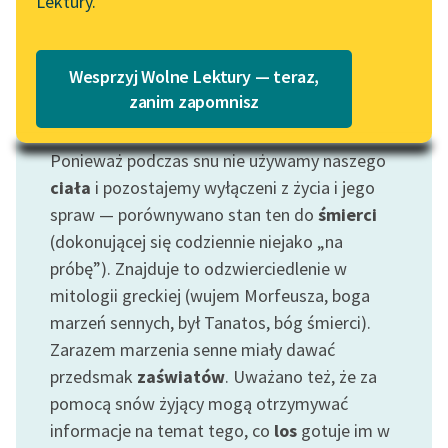
Lektury.
Katalog
Blog
Katalog w formacie PDF
Wesprzyj Wolne Lektury — teraz,
Lektury szkolne i klasyka
zanim zapomnisz
Motyw: Sen
literatury do słuchania dla
uczennic i uczniów z
Ponieważ podczas snu nie używamy naszego
niepełnosprawnościami
ciała
i pozostajemy wyłączeni z życia i jego
E-kolekcja lektur
spraw — porównywano stan ten do
śmierci
szkolnych i literatury do
(dokonującej się codziennie niejako „na
słuchania dla uczennic i
próbę”). Znajduje to odzwierciedlenie w
uczniów z
mitologii greckiej (wujem Morfeusza, boga
niepełnosprawnościami
marzeń sennych, był Tanatos, bóg śmierci).
Feministyczne inspiracje.
Zarazem marzenia senne miały dawać
Popularyzacja
przedsmak
zaświatów
. Uważano też, że za
skandynawskiej literatury
pomocą snów żyjący mogą otrzymywać
feministycznej
informacje na temat tego, co
los
gotuje im w