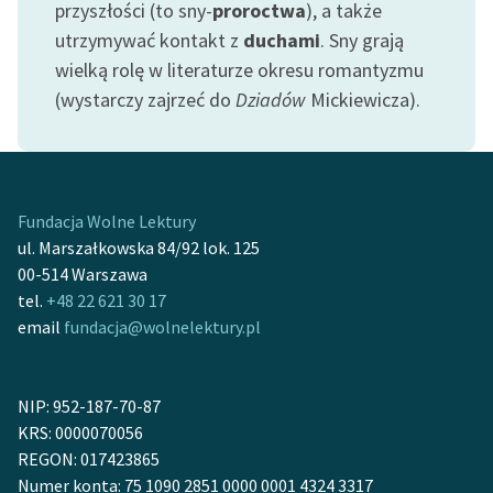
przyszłości (to sny-
proroctwa
), a także
Ręce pełne poezji
utrzymywać kontakt z
duchami
. Sny grają
Kolekcje edukacyjne
wielką rolę w literaturze okresu romantyzmu
twórców przechodzących
(wystarczy zajrzeć do
Dziadów
Mickiewicza).
do domeny publicznej,
lektur szkolnych oraz
Starego Testamentu
Odkurzamy bohaterów
Fundacja Wolne Lektury
ul. Marszałkowska 84/92 lok. 125
Szkoła Poezji Wolnych
00-514 Warszawa
Lektur
tel.
+48 22 621 30 17
O nas
email
fundacja@wolnelektury.pl
Kontakt
NIP: 952-187-70-87
O projekcie
KRS: 0000070056
Zespół
REGON: 017423865
Numer konta: 75 1090 2851 0000 0001 4324 3317