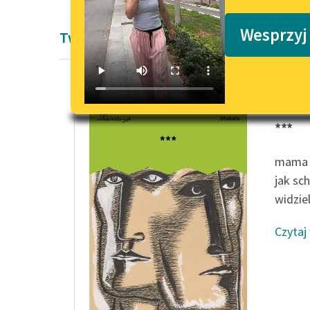
Podkasty o książkach
Wesprzyj
Twórczość Raban Nowakowskie
Bartosz
***
mama m
jak sc
widzie
Czytaj