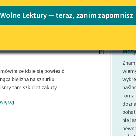
Katalog
 Wolne Lektury — teraz, zanim zapomnisz
Katalog w for
Lektury szkolne i klasyka
literatury do słuchania dla
uczennic i uczniów z
niepełnosprawnościami
 Dłubała
E-kolekcja lektur szkolnych i
Moty
literatury do słuchania dla
uczennic i uczniów z
Znamy
niepełnosprawnościami
ówiła że idzie się powiesić
wiemy
Feministyczne inspiracje.
hnąca bielizna na sznurku
wykre
Popularyzacja skandynawskiej
liśmy tam szkielet zakuty...
naśla
literatury feministycznej
roman
 więcej
Ręce pełne poezji
dozn
bohat
Kolekcje edukacyjne twórców
przechodzących do domeny
nie je
publicznej, lektur szkolnych
pewne
oraz Starego Testamentu