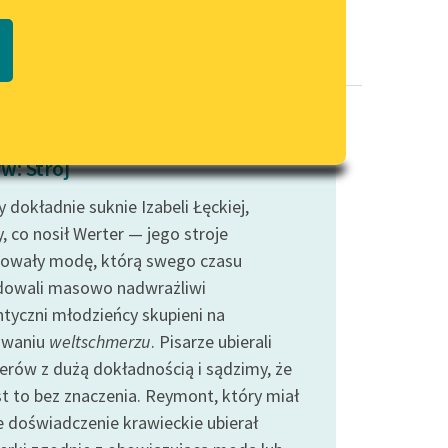
Regulamin biblioteki
macie PDF
Dane fundacji i sprawozdania
finansowe
Regulamin darowizn
Informacja o treściach
w: Strój
wrażliwych
 dokładnie suknie Izabeli Łęckiej,
Deklaracja dostępności
, co nosił Werter — jego stroje
owały modę, którą swego czasu
dowali masowo nadwrażliwi
tyczni młodzieńcy skupieni na
awaniu
weltschmerzu
. Pisarze ubierali
erów z dużą dokładnością i sądzimy, że
st to bez znaczenia. Reymont, który miał
 doświadczenie krawieckie ubierał