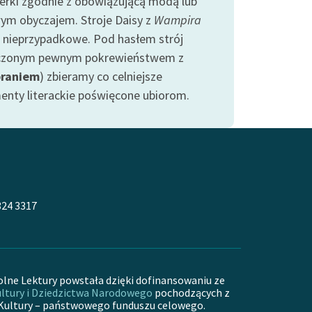
erki zgodnie z obowiązującą modą lub
ym obyczajem. Stroje Daisy z
Wampira
ą nieprzypadkowe. Pod hasłem strój
czonym pewnym pokrewieństwem z
braniem
) zbieramy co celniejsze
enty literackie poświęcone ubiorom.
324 3317
olne Lektury powstała dzięki dofinansowaniu ze
ltury i Dziedzictwa Narodowego
pochodzących z
Kultury – państwowego funduszu celowego.