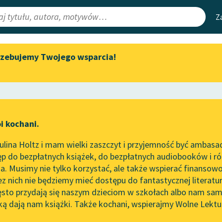
Z
rzebujemy Twojego wsparcia!
Aktualności
Narzędzia
e Lektury
„Prokurator Alicja Horn” do
Mapa Wolnych 
słuchania
irmami
Leśmianator
Byliśmy częścią AI Impact Lab
ewsletter
Przewodnik dla
i kochani.
Zapraszamy na spotkanie
czytających
online z tłumaczkami
lina Holtz i mam wielki zaszczyt i przyjemność być ambasa
literatury skandynawskiej
p do bezpłatnych książek, do bezpłatnych audiobooków i różn
API
Spotkanie z Katarzyną Tunkiel
. Musimy nie tylko korzystać, ale także wspierać finansowo
ce redakcyjne
w Oslo
OAI-PMH
ez nich nie będziemy mieć dostępu do fantastycznej literatu
ęsto przydają się naszym dzieciom w szkołach albo nam sam
102. lata temu zmarł Joseph
Widget Wolnyc
Conrad
ką dają nam książki. Także kochani, wspierajmy Wolne Lektu
oru
Raban Nowakowskie
✖
Przypisy
Blog