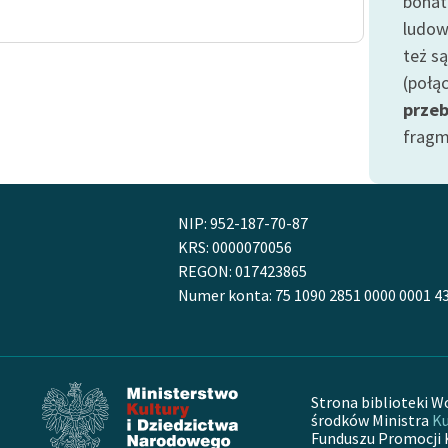
bohat
Odkurzamy bohaterów
ludow
Szkoła Poezji Wolnych Lektur
też s
(połą
prze
fragm
NIP: 952-187-70-87
KRS: 0000070056
REGON: 017423865
Numer konta: 75 1090 2851 0000 0001 4
Strona biblioteki W
środków Ministra
Ku
Funduszu Promocji 