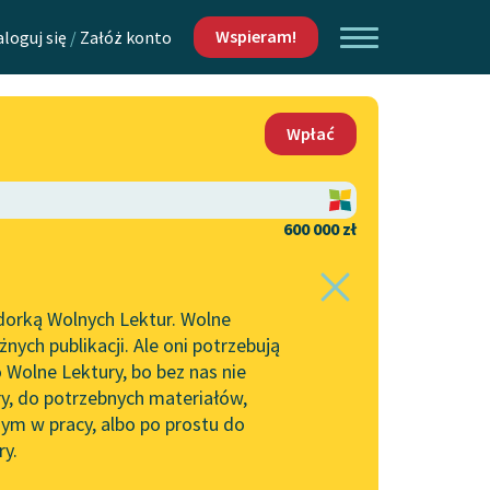
Wspieram!
aloguj się
/
Załóż konto
O nas
Wpłać
Lektur
Kontakt
O projekcie
600 000 zł
 piszących i
Zespół
dorką Wolnych Lektur. Wolne
Zasady wykorzystania
ych publikacji. Ale oni potrzebują
Wolnych Lektur
 Wolne Lektury, bo bez nas nie
Logotypy
ry, do potrzebnych materiałów,
ym w pracy, albo po prostu do
h Lektur
Materiały promocyjne
ry.
Polityka prywatności