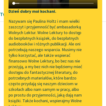
Katalog DAISY
Zgłoś brak utworu
Podkasty o książkach
Dzień dobry moi kochani.
Twórczość Pierre'a de Marivaux
Aktualności
Narzędzia
Nazywam się Paulina Holtz i mam wielki
zaszczyt i przyjemność być ambasadorką
„Prokurator Alicja Horn”
Mapa Wolnych Lektur
Wolnych Lektur. Wolne Lektury to dostęp
do słuchania
do bezpłatnych książek, do bezpłatnych
Pierre de Marivaux
Leśmianator
audiobooków i różnych publikacji. Ale oni
Zebranie amorów
Byliśmy częścią AI Impact
potrzebują naszego wsparcia. Musimy nie
Przewodnik dla piszących i
Lab
tylko korzystać, ale także wspierać
czytających
APOLLO
finansowo Wolne Lektury, bo bez nas nie
Zapraszamy na spotkanie
przeżyją, a my bez nich nie będziemy mieć
online z tłumaczkami
A czują nie wszyscy. Są
dostępu do fantastycznej literatury, do
literatury skandynawskiej
API
serca tak materialne,
potrzebnych materiałów, które bardzo
że pojmują uczucie
Spotkanie z Katarzyną
OAI-PMH
często przydają się naszym dzieciom w
dopiero wówczas,
Tunkiel w Oslo
szkołach albo nam samym w pracy, albo
Widget Wolnych Lektur
gdy...
po prostu do przyjemności, jaką dają nam
102. lata temu zmarł
książki. Także kochani, wspierajmy Wolne
Przypisy
Joseph Conrad
Czytaj więcej