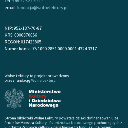
tel.
+48 22 621 30 17
Ręce pełne poezji
email
fundacja@wolnelektury.pl
Kolekcje edukacyjne
twórców przechodzących
NIP: 952-187-70-87
do domeny publicznej,
KRS: 0000070056
lektur szkolnych oraz
REGON: 017423865
Starego Testamentu
Numer konta: 75 1090 2851 0000 0001 4324 3317
Odkurzamy bohaterów
Szkoła Poezji Wolnych
Lektur
Wolne Lektury to projekt prowadzony
przez fundację
Wolne Lektury
.
O nas
Kontakt
O projekcie
Strona biblioteki Wolne Lektury powstała dzięki dofinansowaniu ze
Zespół
środków Ministra
Kultury i Dziedzictwa Narodowego
pochodzących z
Funduszu Promocji Kultury – państwowego funduszu celowego.