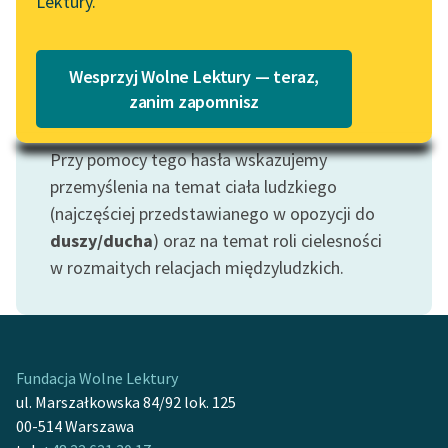
Lektury.
Katalog
Blog
Katalog w formacie PDF
Wesprzyj Wolne Lektury — teraz,
Lektury szkolne i klasyka
zanim zapomnisz
Motyw: Ciało
literatury do słuchania dla
uczennic i uczniów z
Przy pomocy tego hasła wskazujemy
niepełnosprawnościami
przemyślenia na temat ciała ludzkiego
E-kolekcja lektur
(najczęściej przedstawianego w opozycji do
szkolnych i literatury do
duszy/ducha
) oraz na temat roli cielesności
słuchania dla uczennic i
w rozmaitych relacjach międzyludzkich.
uczniów z
niepełnosprawnościami
Feministyczne inspiracje.
Popularyzacja
Fundacja Wolne Lektury
skandynawskiej literatury
ul. Marszałkowska 84/92 lok. 125
feministycznej
00-514 Warszawa