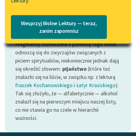
Lektury.
„Marzenie o Oriencie”
Katalog
Sophie Elkan
Katalog w formacie PDF
Blog
Wesprzyj Wolne Lektury — teraz,
zanim zapomnisz
Motyw: Alkohol
Fragmenty zaznaczane z pomocą tego hasła
Lektury szkolne i klasyka
literatury do słuchania dla
odnoszą się do zwyczajów związanych z
uczennic i uczniów z
piciem spirytualiów, niekoniecznie jednak dają
niepełnosprawnościami
się określić słowem:
pijaństwo
(które też
znalazło się na liście, w związku np. z lekturą
E-kolekcja lektur
fraszek Kochanowskiego
i
satyr Krasickiego
).
szkolnych i literatury do
Tak się złożyło, że — alfabetycznie — alkohol
słuchania dla uczennic i
uczniów z
znalazł się na pierwszym miejscu naszej listy,
niepełnosprawnościami
co nie stawia go na czele w hierarchii
ważności.
Feministyczne inspiracje.
Popularyzacja
skandynawskiej literatury