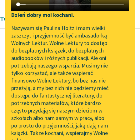
Katalog DAISY
Zgłoś brak utworu
Podkasty o książkach
Dzień dobry moi kochani.
Twórczość Pierre'a de Marivaux
Aktualności
Narzędzia
Nazywam się Paulina Holtz i mam wielki
zaszczyt i przyjemność być ambasadorką
Zapraszamy na spotkanie
Mapa Wolnych Lektur
Wolnych Lektur. Wolne Lektury to dostęp
online z tłumaczkami
do bezpłatnych książek, do bezpłatnych
Pierre de Marivaux
Leśmianator
literatury skandynawskiej
audiobooków i różnych publikacji. Ale oni
Zebranie amorów
potrzebują naszego wsparcia. Musimy nie
Przewodnik dla piszących i
Spotkanie z Katarzyną
tylko korzystać, ale także wspierać
czytających
KUPIDO
Tunkiel w Oslo
finansowo Wolne Lektury, bo bez nas nie
przeżyją, a my bez nich nie będziemy mieć
Wolne Lektury na 32.
Na honor, dobra rada;
dostępu do fantastycznej literatury, do
Pol’and’Rock Festivalu
API
idę skupić się nieco na
potrzebnych materiałów, które bardzo
łonie Bachusa; ma on
„Kochanek Lady
OAI-PMH
często przydają się naszym dzieciom w
winko...
Chatterley” do słuchania
szkołach albo nam samym w pracy, albo
Widget Wolnych Lektur
na Wolnych Lekturach
po prostu do przyjemności, jaką dają nam
Czytaj więcej
książki. Także kochani, wspierajmy Wolne
Przypisy
Nowy audiobook –