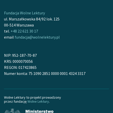
feministycznej
Fundacja Wolne Lektury
Ręce pełne poezji
ul. Marszałkowska 84/92 lok. 125
Kolekcje edukacyjne
00-514 Warszawa
twórców przechodzących
tel.
+48 22 621 30 17
do domeny publicznej,
email
fundacja@wolnelektury.pl
lektur szkolnych oraz
Starego Testamentu
NIP: 952-187-70-87
Odkurzamy bohaterów
KRS: 0000070056
REGON: 017423865
Szkoła Poezji Wolnych
Numer konta: 75 1090 2851 0000 0001 4324 3317
Lektur
O nas
Kontakt
Wolne Lektury to projekt prowadzony
przez fundację
Wolne Lektury
.
O projekcie