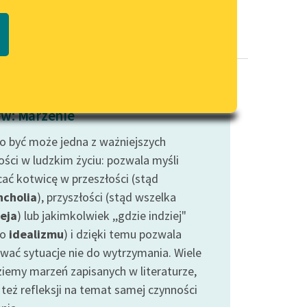
Regulamin biblioteki
macie PDF
Dane fundacji i sprawozdania
finansowe
Regulamin darowizn
Informacja o treściach
w: Marzenie
wrażliwych
to być może jedna z ważniejszych
Deklaracja dostępności
ości w ludzkim życiu: pozwala myśli
cać kotwicę w przeszłości (stąd
cholia
), przyszłości (stąd wszelka
eja
) lub jakimkolwiek ,,gdzie indziej"
ło
idealizmu
) i dzięki temu pozwala
rwać sytuacje nie do wytrzymania. Wiele
ziemy marzeń zapisanych w literaturze,
 też refleksji na temat samej czynności