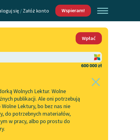
Wspieram!
aloguj się
/
Załóż konto
O nas
Wpłać
Lektur
Kontakt
O projekcie
600 000 zł
 piszących i
Zespół
dorką Wolnych Lektur. Wolne
Zasady wykorzystania
ych publikacji. Ale oni potrzebują
Wolnych Lektur
 Wolne Lektury, bo bez nas nie
Logotypy
ry, do potrzebnych materiałów,
ym w pracy, albo po prostu do
h Lektur
Materiały promocyjne
ry.
Polityka prywatności