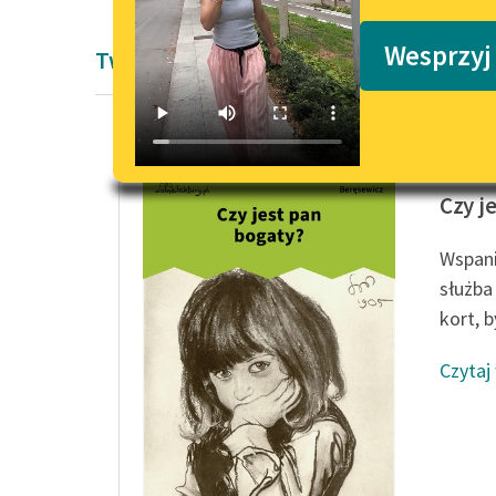
Podkasty o książkach
Wesprzyj
Twórczość okresu współczesności Pawe
Paweł B
Czy j
Wspani
służba
kort, b
Czytaj