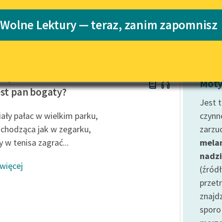
Katalog
Blog
 Wolne Lektury — teraz, zanim zapomnisz
ł Beręsewicz
Katalog w for
Lektury szkolne i klasyka
literatury do słuchania dla
uczennic i uczniów z
eręsewicz
niepełnosprawnościami
Moty
est pan bogaty?
E-kolekcja lektur szkolnych i
Jest 
literatury do słuchania dla
ały pałac w wielkim parku,
czynn
uczennic i uczniów z
 chodząca jak w zegarku,
zarzu
niepełnosprawnościami
y w tenisa zagrać...
melan
Feministyczne inspiracje.
nadzi
Popularyzacja skandynawskiej
 więcej
literatury feministycznej
(źród
przet
Ręce pełne poezji
znajd
Kolekcje edukacyjne twórców
sporo
przechodzących do domeny