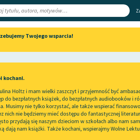
Z
rzebujemy Twojego wsparcia!
Aktualności
Narzędzia
e Lektury
Spotkanie z Katarzyną Tunkiel
Mapa Wolnych 
w Oslo
irmami
Leśmianator
Wolne Lektury na 32.
ewsletter
Przewodnik dla
Pol’and’Rock Festivalu
i kochani.
czytających
ie
„Kochanek Lady Chatterley”
lina Holtz i mam wielki zaszczyt i przyjemność być ambasa
do słuchania na Wolnych
p do bezpłatnych książek, do bezpłatnych audiobooków i różn
Lekturach
API
. Musimy nie tylko korzystać, ale także wspierać finansowo
ce redakcyjne
Nowy audiobook – „Marzenie
OAI-PMH
ez nich nie będziemy mieć dostępu do fantastycznej literatu
o Oriencie” Sophie Elkan
ęsto przydają się naszym dzieciom w szkołach albo nam sam
Widget Wolnyc
Kolekcja Nadwyraz.com x
ką dają nam książki. Także kochani, wspierajmy Wolne Lektu
oru
ewicz
✖
Współczesność
✖
Wolne Lektury – idealna na
Przypisy
lato