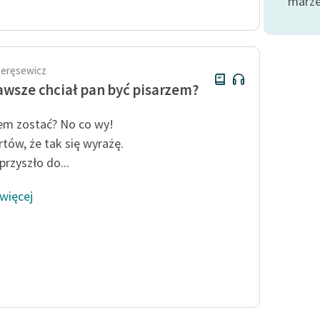
marze
publicznej, lektur szkolnych
oraz Starego Testamentu
Odkurzamy bohaterów
Szkoła Poezji Wolnych Lektur
eręsewicz
awsze chciał pan być pisarzem?
em zostać? No co wy!
rtów, że tak się wyrażę.
przyszło do...
 więcej