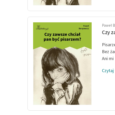
Paweł B
Czy z
Pisarz
Bez ża
Ani mi 
Czytaj