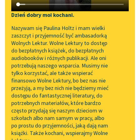
Katalog DAISY
Sortuj:
Zgłoś brak utworu
Podkasty o książkach
Dzień dobry moi kochani.
Aktualności
Bajka Patrycja Nowak
Narzędzia
Nazywam się Paulina Holtz i mam wielki
zaszczyt i przyjemność być ambasadorką
„Prokurator Alicja Horn”
Mapa Wolnych Lektur
Wolnych Lektur. Wolne Lektury to dostęp
do słuchania
do bezpłatnych książek, do bezpłatnych
Leśmianator
audiobooków i różnych publikacji. Ale oni
Byliśmy częścią AI Impact
potrzebują naszego wsparcia. Musimy nie
Przewodnik dla piszących i
Lab
tylko korzystać, ale także wspierać
czytających
finansowo Wolne Lektury, bo bez nas nie
Zapraszamy na spotkanie
przeżyją, a my bez nich nie będziemy mieć
online z tłumaczkami
dostępu do fantastycznej literatury, do
literatury skandynawskiej
API
potrzebnych materiałów, które bardzo
Spotkanie z Katarzyną
OAI-PMH
często przydają się naszym dzieciom w
Tunkiel w Oslo
szkołach albo nam samym w pracy, albo
Widget Wolnych Lektur
po prostu do przyjemności, jaką dają nam
102. lata temu zmarł
książki. Także kochani, wspierajmy Wolne
Przypisy
Joseph Conrad