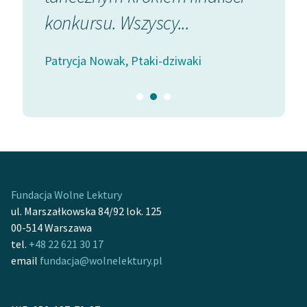
konkursu. Wszyscy...
Zasady wykorzystania
Patrycja
Wolnych Lektur
Patrycja Nowak, Ptaki-dziwaki
Logotypy
Materiały promocyjne
Polityka prywatności
Regulamin biblioteki
Dane fundacji i
Fundacja Wolne Lektury
sprawozdania finansowe
ul. Marszałkowska 84/92 lok. 125
Regulamin darowizn
00-514 Warszawa
tel.
+48 22 621 30 17
Informacja o treściach
email
fundacja@wolnelektury.pl
wrażliwych
Deklaracja dostępności