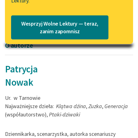
Lektury.
Patrycja Nowak
Katalog
Blog
Ptaki-dziwaki
Katalog w formacie PDF
Wesprzyj Wolne Lektury — teraz,
Lektury szkolne i klasyka
zanim zapomnisz
literatury do słuchania dla
O autorze
uczennic i uczniów z
niepełnosprawnościami
E-kolekcja lektur
Patrycja
szkolnych i literatury do
Nowak
słuchania dla uczennic i
uczniów z
niepełnosprawnościami
Ur.
w Tarnowie
Najważniejsze dzieła:
Klątwa dżina
,
Zuzka
,
Generacja
Feministyczne inspiracje.
(współautorstwo),
Ptaki-dziwaki
Popularyzacja
skandynawskiej literatury
feministycznej
Dziennikarka, scenarzystka, autorka scenariuszy