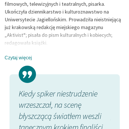
Ręce pełne poezji
filmowych, telewizyjnych i teatralnych, pisarka.
Ukończyła dziennikarstwo i kulturoznawstwo na
Kolekcje edukacyjne
Uniwersytecie Jagiellońskim. Prowadziła nieistniejącą
twórców przechodzących
już krakowską redakcję miejskiego magazynu
do domeny publicznej,
„Aktivist“; pisała do pism kulturalnych i kobiecych;
lektur szkolnych oraz
Starego Testamentu
redagowała książki.
Jest autorką książek zarówno dla dzieci, jak i dla
Odkurzamy bohaterów
dorosłych. Tekst
Generacja
, którego była
Czytaj więcej
Szkoła Poezji Wolnych
współautorką, został wystawiony w warszawskiej
Lektur
Akademii Teatralnej przez Piotra Łazarkiewicza.
Jest fundatorką i wiceprezes Fundacji Kultury i Sztuki -
O nas
„i Kropka”.
z
Kiedy spiker niestrudzenie
Orłos
Kontakt
asnął
wrzeszczał, na scenę
wielk
O projekcie
elskim
błyszczącą światłem weszli
„Kape
Zespół
a...
tanecz­nym krokiem finaliści
Kei...