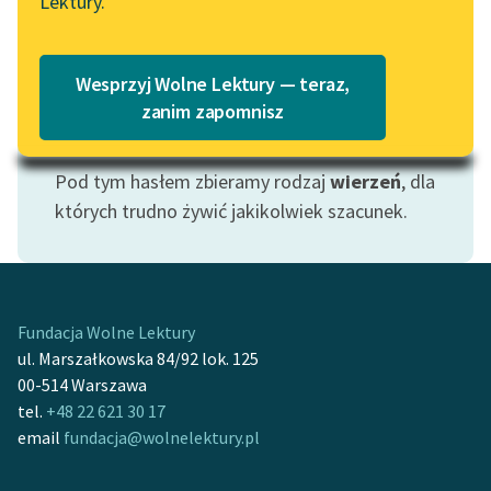
Lektury.
Katalog
Blog
Katalog w formacie PDF
Wesprzyj Wolne Lektury — teraz,
Lektury szkolne i klasyka
zanim zapomnisz
literatury do słuchania dla
Motyw: Zabobony
uczennic i uczniów z
Pod tym hasłem zbieramy rodzaj
wierzeń
, dla
niepełnosprawnościami
których trudno żywić jakikolwiek szacunek.
E-kolekcja lektur
szkolnych i literatury do
słuchania dla uczennic i
uczniów z
Fundacja Wolne Lektury
niepełnosprawnościami
ul. Marszałkowska 84/92 lok. 125
Feministyczne inspiracje.
00-514 Warszawa
Popularyzacja
tel.
+48 22 621 30 17
skandynawskiej literatury
email
fundacja@wolnelektury.pl
feministycznej