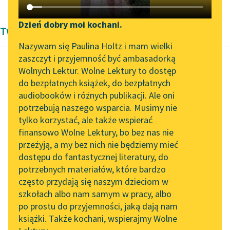
Katalog DAISY
Zgłoś brak utworu
Podkasty o książkach
Dzień dobry moi kochani.
Twórczość Patrycja Nowak
Aktualności
Narzędzia
Nazywam się Paulina Holtz i mam wielki
zaszczyt i przyjemność być ambasadorką
„Prokurator Alicja Horn”
Mapa Wolnych Lektur
Wolnych Lektur. Wolne Lektury to dostęp
do słuchania
do bezpłatnych książek, do bezpłatnych
Patrycja Nowak
Leśmianator
audiobooków i różnych publikacji. Ale oni
Ptaki-dziwaki
Byliśmy częścią AI Impact
potrzebują naszego wsparcia. Musimy nie
Przewodnik dla piszących i
Lab
tylko korzystać, ale także wspierać
czytających
Niech go pani stąd
finansowo Wolne Lektury, bo bez nas nie
Zapraszamy na spotkanie
zaraz zabierze! — jak
przeżyją, a my bez nich nie będziemy mieć
online z tłumaczkami
nie wrzasnął
dostępu do fantastycznej literatury, do
literatury skandynawskiej
API
Mandarynka i
potrzebnych materiałów, które bardzo
oskarżycielskim
Spotkanie z Katarzyną
OAI-PMH
często przydają się naszym dzieciom w
palcem wskazał
Tunkiel w Oslo
szkołach albo nam samym w pracy, albo
Widget Wolnych Lektur
Albatrosa...
po prostu do przyjemności, jaką dają nam
102. lata temu zmarł
książki. Także kochani, wspierajmy Wolne
Przypisy
Joseph Conrad
Czytaj więcej