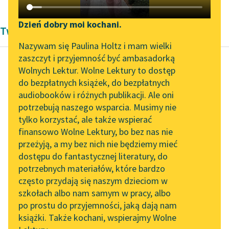
Katalog DAISY
Zgłoś brak utworu
Podkasty o książkach
Dzień dobry moi kochani.
Twórczość Patrycja Nowak
Aktualności
Narzędzia
Nazywam się Paulina Holtz i mam wielki
zaszczyt i przyjemność być ambasadorką
Zapraszamy na spotkanie
Mapa Wolnych Lektur
Wolnych Lektur. Wolne Lektury to dostęp
online z tłumaczkami
do bezpłatnych książek, do bezpłatnych
Patrycja Nowak
Leśmianator
literatury skandynawskiej
audiobooków i różnych publikacji. Ale oni
Ptaki-dziwaki
potrzebują naszego wsparcia. Musimy nie
Przewodnik dla piszących i
Spotkanie z Katarzyną
tylko korzystać, ale także wspierać
czytających
Ptaki zaczęły
Tunkiel w Oslo
finansowo Wolne Lektury, bo bez nas nie
poklepywać Albatrosa
przeżyją, a my bez nich nie będziemy mieć
Wolne Lektury na 32.
pokrzepiająco po
dostępu do fantastycznej literatury, do
Pol’and’Rock Festivalu
API
plecach, a wtedy
potrzebnych materiałów, które bardzo
zerwał się mocny wiatr,
„Kochanek Lady
OAI-PMH
często przydają się naszym dzieciom w
a tak...
Chatterley” do słuchania
szkołach albo nam samym w pracy, albo
Widget Wolnych Lektur
na Wolnych Lekturach
po prostu do przyjemności, jaką dają nam
Czytaj więcej
książki. Także kochani, wspierajmy Wolne
Przypisy
Nowy audiobook –