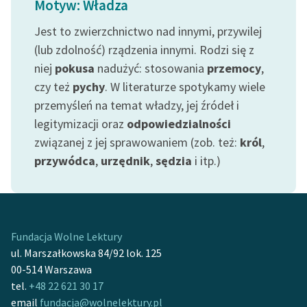
Motyw: Władza
feministycznej
Jest to zwierzchnictwo nad innymi, przywilej
Ręce pełne poezji
(lub zdolność) rządzenia innymi. Rodzi się z
niej
pokusa
nadużyć: stosowania
przemocy
,
Kolekcje edukacyjne
twórców przechodzących
czy też
pychy
. W literaturze spotykamy wiele
do domeny publicznej,
przemyśleń na temat władzy, jej źródeł i
lektur szkolnych oraz
legitymizacji oraz
odpowiedzialności
Starego Testamentu
związanej z jej sprawowaniem (zob. też:
król
,
przywódca
,
urzędnik
,
sędzia
i itp.)
Odkurzamy bohaterów
Szkoła Poezji Wolnych
Lektur
O nas
Fundacja Wolne Lektury
ul. Marszałkowska 84/92 lok. 125
Kontakt
00-514 Warszawa
tel.
+48 22 621 30 17
O projekcie
email
fundacja@wolnelektury.pl