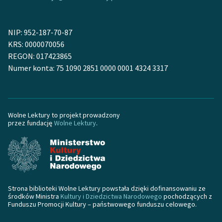
Zespół
NIP: 952-187-70-87
KRS: 0000070056
Zasady wykorzystania
REGON: 017423865
Wolnych Lektur
Numer konta: 75 1090 2851 0000 0001 4324 3317
Logotypy
Materiały promocyjne
Wolne Lektury to projekt prowadzony
Polityka prywatności
przez fundację
Wolne Lektury
.
Regulamin biblioteki
Dane fundacji i
sprawozdania finansowe
Regulamin darowizn
Strona biblioteki Wolne Lektury powstała dzięki dofinansowaniu ze
środków Ministra
Kultury i Dziedzictwa Narodowego
pochodzących z
Funduszu Promocji Kultury – państwowego funduszu celowego.
Informacja o treściach
wrażliwych