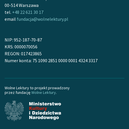
Ręce pełne poezji
00-514 Warszawa
tel.
+48 22 621 30 17
Kolekcje edukacyjne
email
fundacja@wolnelektury.pl
twórców przechodzących
do domeny publicznej,
lektur szkolnych oraz
NIP: 952-187-70-87
Starego Testamentu
KRS: 0000070056
REGON: 017423865
Odkurzamy bohaterów
Numer konta: 75 1090 2851 0000 0001 4324 3317
Szkoła Poezji Wolnych
Lektur
O nas
Wolne Lektury to projekt prowadzony
przez fundację
Wolne Lektury
.
Kontakt
O projekcie
Zespół