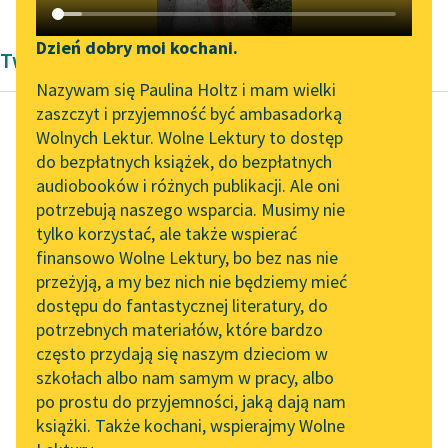
Katalog DAISY
Zgłoś brak utworu
Podkasty o książkach
Dzień dobry moi kochani.
Twórczość Patrycja Nowak
Aktualności
Narzędzia
Nazywam się Paulina Holtz i mam wielki
zaszczyt i przyjemność być ambasadorką
„Prokurator Alicja Horn”
Mapa Wolnych Lektur
Wolnych Lektur. Wolne Lektury to dostęp
do słuchania
do bezpłatnych książek, do bezpłatnych
Patrycja Nowak
Leśmianator
audiobooków i różnych publikacji. Ale oni
Ptaki-dziwaki
Byliśmy częścią AI Impact
potrzebują naszego wsparcia. Musimy nie
Przewodnik dla piszących i
Lab
tylko korzystać, ale także wspierać
czytających
Dziwak to jest ktoś
finansowo Wolne Lektury, bo bez nas nie
Zapraszamy na spotkanie
niezwykły —
przeżyją, a my bez nich nie będziemy mieć
online z tłumaczkami
tłumaczyła Kiwi. — Ale
dostępu do fantastycznej literatury, do
literatury skandynawskiej
API
bycie zwykłym też jest
potrzebnych materiałów, które bardzo
w porządku. Nie...
Spotkanie z Katarzyną
OAI-PMH
często przydają się naszym dzieciom w
Tunkiel w Oslo
szkołach albo nam samym w pracy, albo
Widget Wolnych Lektur
Czytaj więcej
po prostu do przyjemności, jaką dają nam
102. lata temu zmarł
książki. Także kochani, wspierajmy Wolne
Przypisy
Joseph Conrad