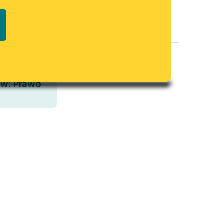
Regulamin biblioteki
macie PDF
Dane fundacji i sprawozdania
finansowe
Regulamin darowizn
Informacja o treściach
w: Prawo
wrażliwych
Deklaracja dostępności