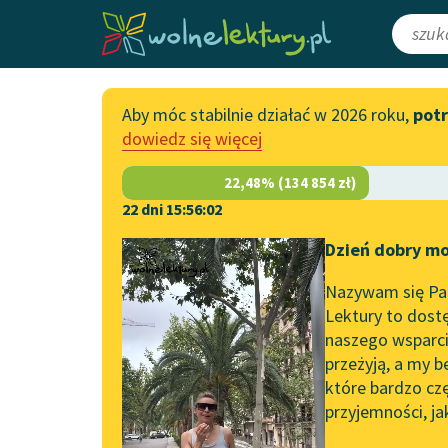
Aby móc stabilnie działać w 2026 roku,
pot
Katalog
Włącz się
dowiedz się więcej
Lektury szkolne
Wesprzyj Woln
Książki
Współpraca z f
22 dni 15:56:02
Autorki i autorzy
Zapisz się na n
Dzień dobry mo
Strona główna
Katalog
Motyw
Prawo
Audiobooki
Przekaż 1,5%
Nazywam się Pau
Motyw:
Prawo
Kolekcje tematyczne
Lektury to dostę
naszego wsparcia
Włącz się w pra
NOWOŚCI
przeżyją, a my b
Zgłoś błąd
Motywy literackie
które bardzo cz
przyjemności, ja
Zgłoś brak utw
Katalog DAISY
Olympe de