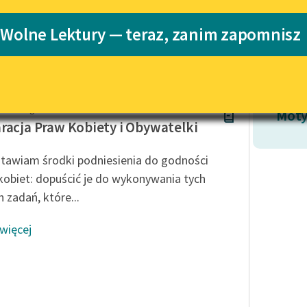
Katalog
 Wolne Lektury — teraz, zanim zapomnisz
ges
Katalog w for
Lektury szkolne i klasyka
literatury do słuchania dla
uczennic i uczniów z
niepełnosprawnościami
 de Gouges
E-kolekcja lektur szkolnych i
Moty
literatury do słuchania dla
racja Praw Kobiety i Obywatelki
uczennic i uczniów z
niepełnosprawnościami
tawiam środki podniesienia do godności
Feministyczne inspiracje.
kobiet: dopuścić je do wykonywania tych
Popularyzacja skandynawskiej
 zadań, które...
literatury feministycznej
 więcej
Ręce pełne poezji
Kolekcje edukacyjne twórców
przechodzących do domeny
publicznej, lektur szkolnych
oraz Starego Testamentu