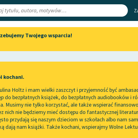
Z
rzebujemy Twojego wsparcia!
Aktualności
Narzędzia
e Lektury
„Prokurator Alicja Horn” do
Mapa Wolnych 
słuchania
irmami
Leśmianator
Byliśmy częścią AI Impact Lab
ewsletter
Przewodnik dla
i kochani.
Zapraszamy na spotkanie
czytających
online z tłumaczkami
lina Holtz i mam wielki zaszczyt i przyjemność być ambasa
literatury skandynawskiej
p do bezpłatnych książek, do bezpłatnych audiobooków i różn
API
Spotkanie z Katarzyną Tunkiel
. Musimy nie tylko korzystać, ale także wspierać finansowo
ce redakcyjne
w Oslo
OAI-PMH
ez nich nie będziemy mieć dostępu do fantastycznej literatu
ęsto przydają się naszym dzieciom w szkołach albo nam sam
102. lata temu zmarł Joseph
Widget Wolnyc
Conrad
ką dają nam książki. Także kochani, wspierajmy Wolne Lektu
oru
 Gouges
✖
Romantyzm
✖
Przypisy
Blog