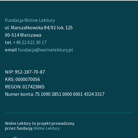
doktorską na temat
Sonetów krymskich
Adama
Deklaracja dostępności
Mickiewicza. Pracował jako kapelan oraz nauczyciel
Fundacja Wolne Lektury
religii w chłopięcym gimnazjum w Mariampolu. Jeden z
ul. Marszałkowska 84/92 lok. 125
założycieli stowarzyszenia „Žiburys” („Promień”), a od
00-514 Warszawa
1907 r. dyrektor dziewczęcego progimnazjum,
tel.
+48 22 621 30 17
należącego do tegoż stowarzyszenia. Od 1918 r.
email
fundacja@wolnelektury.pl
dyrektor Gimnazjum „Žiburio“ w Sejnach. Pierwsze
wiersze M. Gustaitis opublikował jeszcze w okresie
NIP: 952-187-70-87
zakazu druku, bez obaw należały do literatury
KRS: 0000070056
podziemnej. Później współpracował z wieloma
REGON: 017423865
gazetami i dziennikami litewskimi.
Numer konta: 75 1090 2851 0000 0001 4324 3317
Autor pierwszego podręcznika teorii literatury pt.
Stilistika
(1923 r.).
Wolne Lektury to projekt prowadzony
przez fundację
Wolne Lektury
.