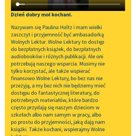
Katalog DAISY
Sortuj:
Zgłoś brak utworu
Podkasty o książkach
Dzień dobry moi kochani.
Aktualności
wiersze Romantyzm Motiejusa Gustaitisa
Narzędzia
Nazywam się Paulina Holtz i mam wielki
zaszczyt i przyjemność być ambasadorką
Zapraszamy na spotkanie
Mapa Wolnych Lektur
Wolnych Lektur. Wolne Lektury to dostęp
online z tłumaczkami
do bezpłatnych książek, do bezpłatnych
Leśmianator
literatury skandynawskiej
audiobooków i różnych publikacji. Ale oni
potrzebują naszego wsparcia. Musimy nie
Przewodnik dla piszących i
Spotkanie z Katarzyną
tylko korzystać, ale także wspierać
czytających
Tunkiel w Oslo
finansowo Wolne Lektury, bo bez nas nie
przeżyją, a my bez nich nie będziemy mieć
Wolne Lektury na 32.
dostępu do fantastycznej literatury, do
Pol’and’Rock Festivalu
API
potrzebnych materiałów, które bardzo
„Kochanek Lady
OAI-PMH
często przydają się naszym dzieciom w
Chatterley” do słuchania
szkołach albo nam samym w pracy, albo
Widget Wolnych Lektur
na Wolnych Lekturach
po prostu do przyjemności, jaką dają nam
książki. Także kochani, wspierajmy Wolne
Przypisy
Nowy audiobook –