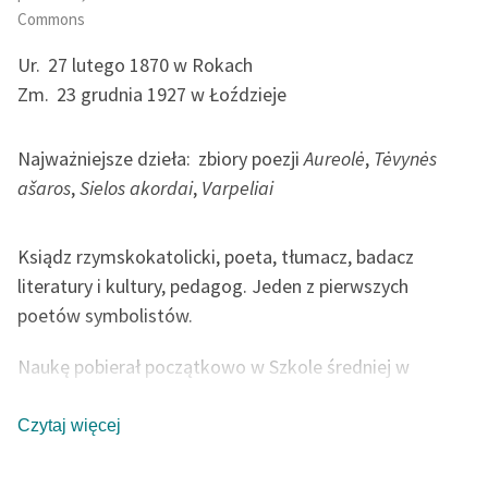
Zespół
Commons
Ur.
27 lutego 1870 w Rokach
Zm.
23 grudnia 1927 w Łoździeje
Zasady wykorzystania
Wolnych Lektur
Najważniejsze dzieła:
zbiory poezji
Aureolė
,
Tėvynės
Logotypy
ašaros
,
Sielos akordai
,
Varpeliai
Materiały promocyjne
Polityka prywatności
Ksiądz rzymskokatolicki, poeta, tłumacz, badacz
literatury i kultury, pedagog. Jeden z pierwszych
Regulamin biblioteki
poetów symbolistów.
Dane fundacji i
Naukę pobierał początkowo w Szkole średniej w
sprawozdania finansowe
Poniemuniu (Panemunė), następnie w Gimnazjum
Regulamin darowizn
mariampolskim. W 1893 r. ukończył Sejneńskie
Czytaj więcej
seminarium duchowne. Studia religii kontynuował w
Informacja o treściach
wrażliwych
Szwajcarii i we Włoszech. W 1903 r. obronił pracę