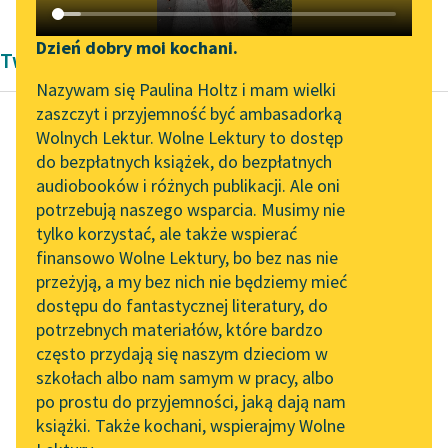
Katalog DAISY
Zgłoś brak utworu
Podkasty o książkach
Dzień dobry moi kochani.
Twórczość Mira Król
Aktualności
Narzędzia
Nazywam się Paulina Holtz i mam wielki
zaszczyt i przyjemność być ambasadorką
„Prokurator Alicja Horn”
Mapa Wolnych Lektur
Wolnych Lektur. Wolne Lektury to dostęp
do słuchania
do bezpłatnych książek, do bezpłatnych
Aleksandra Kasprzak
Leśmianator
audiobooków i różnych publikacji. Ale oni
badania terenowe
Byliśmy częścią AI Impact
potrzebują naszego wsparcia. Musimy nie
Przewodnik dla piszących i
nad polskim
Lab
tylko korzystać, ale także wspierać
czytających
seksem
finansowo Wolne Lektury, bo bez nas nie
Zapraszamy na spotkanie
przeżyją, a my bez nich nie będziemy mieć
online z tłumaczkami
Niektórzy potrafią
dostępu do fantastycznej literatury, do
literatury skandynawskiej
API
perorować godzinami i
potrzebnych materiałów, które bardzo
Spotkanie z Katarzyną
szczytują przy samej
OAI-PMH
często przydają się naszym dzieciom w
Tunkiel w Oslo
gadce,
szkołach albo nam samym w pracy, albo
Widget Wolnych Lektur
po prostu do przyjemności, jaką dają nam
więc o seksie z
102. lata temu zmarł
książki. Także kochani, wspierajmy Wolne
Przypisy
profesorem
Joseph Conrad