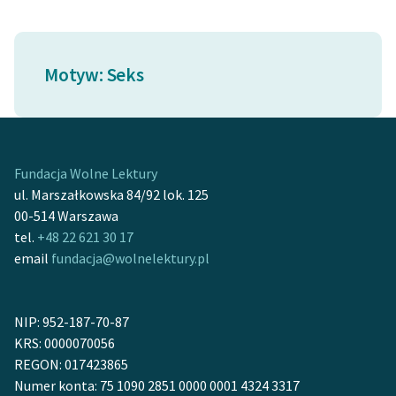
Ręce pełne poezji
Kolekcje edukacyjne
twórców przechodzących
Motyw: Seks
do domeny publicznej,
lektur szkolnych oraz
Starego Testamentu
Odkurzamy bohaterów
Fundacja Wolne Lektury
ul. Marszałkowska 84/92 lok. 125
Szkoła Poezji Wolnych
00-514 Warszawa
Lektur
tel.
+48 22 621 30 17
O nas
email
fundacja@wolnelektury.pl
Kontakt
NIP: 952-187-70-87
O projekcie
KRS: 0000070056
REGON: 017423865
Zespół
Numer konta: 75 1090 2851 0000 0001 4324 3317