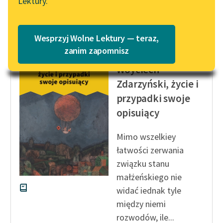
Lektury.
„Marzenie o Oriencie”
Katalog
Czytaj więcej
Sophie Elkan
Katalog w formacie PDF
Blog
Wesprzyj Wolne Lektury — teraz,
zanim zapomnisz
Michał Dymitr Krajewski
Woyciech
Lektury szkolne i klasyka
Zdarzyński, życie i
literatury do słuchania dla
przypadki swoje
uczennic i uczniów z
niepełnosprawnościami
opisuiący
E-kolekcja lektur
Mimo wszelkiey
szkolnych i literatury do
łatwości zerwania
słuchania dla uczennic i
związku stanu
uczniów z
małżeńskiego nie
niepełnosprawnościami
widać iednak tyle
Feministyczne inspiracje.
między niemi
Popularyzacja
rozwodów, ile...
skandynawskiej literatury