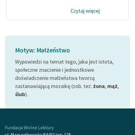
feministycznej
Czytaj więcej
Ręce pełne poezji
Kolekcje edukacyjne
twórców przechodzących
do domeny publicznej,
Motyw: Małżeństwo
lektur szkolnych oraz
Starego Testamentu
Wypowiedzi na temat tego, jaka jest istota,
społeczne znaczenie i jednostkowe
Odkurzamy bohaterów
doświadczenie małżeństwa tworzą
Szkoła Poezji Wolnych
zastanawiającą mozaikę (zob. tez:
żona
,
mąż
,
Lektur
ślub
).
O nas
Kontakt
Fundacja Wolne Lektury
O projekcie
ul. Marszałkowska 84/92 lok. 125