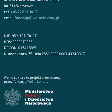
Zespół
00-514 Warszawa
tel.
+48 22 621 30 17
email
fundacja@wolnelektury.pl
Zasady wykorzystania
Wolnych Lektur
NIP: 952-187-70-87
Logotypy
KRS: 0000070056
REGON: 017423865
Materiały promocyjne
Numer konta: 75 1090 2851 0000 0001 4324 3317
Polityka prywatności
Regulamin biblioteki
Wolne Lektury to projekt prowadzony
Dane fundacji i
przez fundację
Wolne Lektury
.
sprawozdania finansowe
Regulamin darowizn
Informacja o treściach
wrażliwych