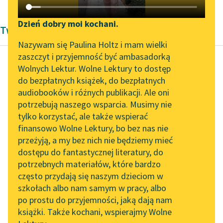
Katalog DAISY
Zgłoś brak utworu
Podkasty o książkach
Dzień dobry moi kochani.
Twórczość Michał Dymitr Krajewski
Aktualności
Narzędzia
Nazywam się Paulina Holtz i mam wielki
zaszczyt i przyjemność być ambasadorką
Zapraszamy na spotkanie
Mapa Wolnych Lektur
Wolnych Lektur. Wolne Lektury to dostęp
online z tłumaczkami
do bezpłatnych książek, do bezpłatnych
Michał Dymitr Krajewski
Leśmianator
literatury skandynawskiej
audiobooków i różnych publikacji. Ale oni
Woyciech
potrzebują naszego wsparcia. Musimy nie
Przewodnik dla piszących i
Zdarzyński, życie i
Spotkanie z Katarzyną
tylko korzystać, ale także wspierać
czytających
Tunkiel w Oslo
przypadki swoje
finansowo Wolne Lektury, bo bez nas nie
opisuiący
przeżyją, a my bez nich nie będziemy mieć
Wolne Lektury na 32.
dostępu do fantastycznej literatury, do
Pol’and’Rock Festivalu
API
Żyiąc swobodnie w
potrzebnych materiałów, które bardzo
„Kochanek Lady
OAI-PMH
domu siostry i ciesząc
często przydają się naszym dzieciom w
Chatterley” do słuchania
się siestrzeńcami i
szkołach albo nam samym w pracy, albo
Widget Wolnych Lektur
na Wolnych Lekturach
po prostu do przyjemności, jaką dają nam
siestrzenicami memi,
książki. Także kochani, wspierajmy Wolne
Przypisy
w których edukacyi...
Nowy audiobook –