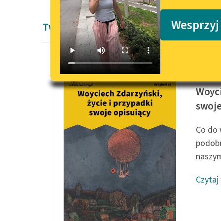
Podkasty o książkach
Wesprzyj
Twórczość Michał Dymitr Krajewski
Michał 
Woyci
swoje
Co do 
podobn
naszym,
Czytaj