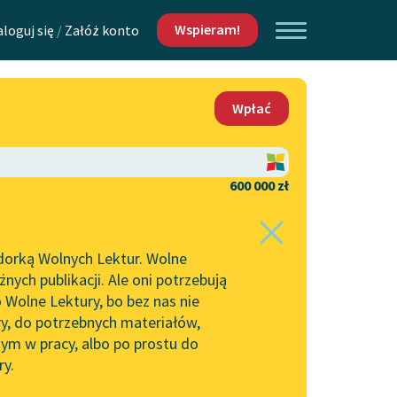
Wspieram!
aloguj się
/
Załóż konto
O nas
Wpłać
Lektur
Kontakt
O projekcie
600 000 zł
 piszących i
Zespół
dorką Wolnych Lektur. Wolne
Zasady wykorzystania
ych publikacji. Ale oni potrzebują
Wolnych Lektur
 Wolne Lektury, bo bez nas nie
Logotypy
ry, do potrzebnych materiałów,
ym w pracy, albo po prostu do
h Lektur
Materiały promocyjne
ry.
Polityka prywatności