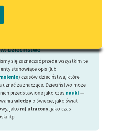
Regulamin biblioteki
macie PDF
Dane fundacji i sprawozdania
finansowe
Regulamin darowizn
Informacja o treściach
w: Dzieciństwo
wrażliwych
liśmy się zaznaczać przede wszystkim te
Deklaracja dostępności
enty stanowiące opis (lub
mnienie
) czasów dzieciństwa, które
 uznać za znaczące. Dzieciństwo może
 nich przedstawione jako czas
nauki
—
ywania
wiedzy
o świecie, jako świat
owy, jako
raj utracony
, jako czas
ski itp.