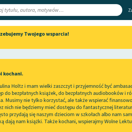
Z
rzebujemy Twojego wsparcia!
Aktualności
Narzędzia
e Lektury
„Prokurator Alicja Horn” do
Mapa Wolnych 
słuchania
irmami
Leśmianator
Byliśmy częścią AI Impact Lab
ewsletter
Przewodnik dla
i kochani.
Zapraszamy na spotkanie
czytających
ństwo
online z tłumaczkami
lina Holtz i mam wielki zaszczyt i przyjemność być ambasa
literatury skandynawskiej
p do bezpłatnych książek, do bezpłatnych audiobooków i różn
API
Spotkanie z Katarzyną Tunkiel
. Musimy nie tylko korzystać, ale także wspierać finansowo
ce redakcyjne
w Oslo
OAI-PMH
ez nich nie będziemy mieć dostępu do fantastycznej literatu
ęsto przydają się naszym dzieciom w szkołach albo nam sam
102. lata temu zmarł Joseph
Widget Wolnyc
Conrad
ką dają nam książki. Także kochani, wspierajmy Wolne Lektu
oru
Michał Dymitr Krajewski
✖
Przypisy
Blog