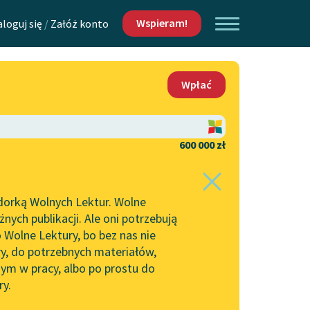
Wspieram!
aloguj się
/
Załóż konto
O nas
Wpłać
Lektur
Kontakt
O projekcie
600 000 zł
 piszących i
Zespół
dorką Wolnych Lektur. Wolne
Zasady wykorzystania
ych publikacji. Ale oni potrzebują
Wolnych Lektur
 Wolne Lektury, bo bez nas nie
Logotypy
ry, do potrzebnych materiałów,
ym w pracy, albo po prostu do
h Lektur
Materiały promocyjne
ry.
Polityka prywatności