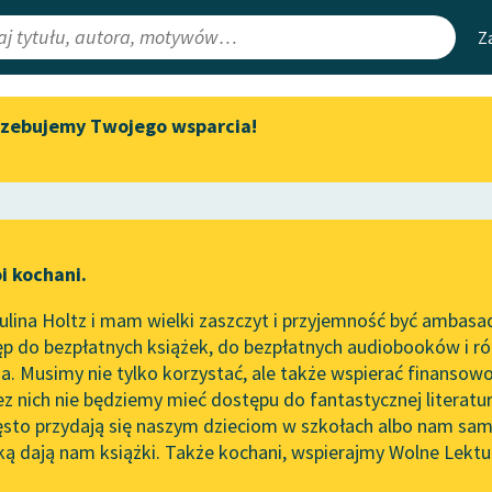
Z
rzebujemy Twojego wsparcia!
Aktualności
Narzędzia
e Lektury
Byliśmy częścią AI Impact Lab
Mapa Wolnych 
irmami
Zapraszamy na spotkanie
Leśmianator
online z tłumaczkami
ewsletter
Przewodnik dla
literatury skandynawskiej
i kochani.
czytających
Spotkanie z Katarzyną Tunkiel
lina Holtz i mam wielki zaszczyt i przyjemność być ambasa
w Oslo
p do bezpłatnych książek, do bezpłatnych audiobooków i różn
API
Wolne Lektury na 32.
. Musimy nie tylko korzystać, ale także wspierać finansowo
ce redakcyjne
Pol’and’Rock Festivalu
OAI-PMH
ez nich nie będziemy mieć dostępu do fantastycznej literatu
ęsto przydają się naszym dzieciom w szkołach albo nam sam
„Kochanek Lady Chatterley”
Widget Wolnyc
do słuchania na Wolnych
ką dają nam książki. Także kochani, wspierajmy Wolne Lektu
oru
Michał Bałucki
✖
Lekturach
Przypisy