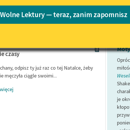
Blog
Katalog
 Wolne Lektury — teraz, zanim zapomnisz
Katalog w for
Lektury szkolne i klasyka
literatury do słuchania dla
uczennic i uczniów z
niepełnosprawnościami
Bałucki
Moty
E-kolekcja lektur szkolnych i
ie czasy
literatury do słuchania dla
Opróc
uczennic i uczniów z
hany, odpisz ty już raz co tej Natalce, żeby
miłoś
niepełnosprawnościami
ie męczyła ciągle swoimi...
Wesel
Feministyczne inspiracje.
Shake
Popularyzacja skandynawskiej
 więcej
chara
literatury feministycznej
je okr
Ręce pełne poezji
kłopo
Kolekcje edukacyjne twórców
przyw
przechodzących do domeny
poniew
publicznej, lektur szkolnych