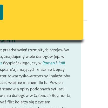
Regulamin biblioteki
macie PDF
Dane fundacji i sprawozdania
finansowe
Regulamin darowizn
Informacja o treściach
w: Flirt
wrażliwych
z przedstawień rozmaitych przejawów
Deklaracja dostępności
ci, znajdujemy wiele dialogów (np. w
u
Wyspiańskiego, czy w
Romeo i Julii
speare'a), mających znacznie lżejszy
kter towarzysko-erotyczny i należałoby
eślić właśnie mianem flirtu. Pewien
t stanowią opisy podobnych sytuacji i
ołania dialogów w
Chłopach
Reymonta,
aż flirt kojarzy się z życiem