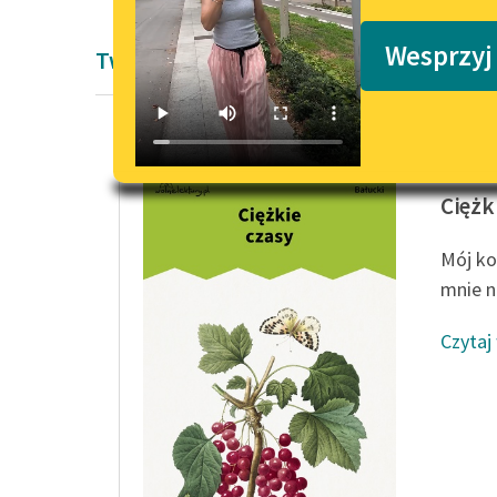
Podkasty o książkach
Wesprzyj
Twórczość Michała Bałuckiego
Michał 
Ciężk
Mój koc
mnie n
Czytaj