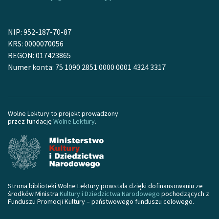
Zasady wykorzystania
NIP: 952-187-70-87
Wolnych Lektur
KRS: 0000070056
Logotypy
REGON: 017423865
Numer konta: 75 1090 2851 0000 0001 4324 3317
Materiały promocyjne
Polityka prywatności
Regulamin biblioteki
Wolne Lektury to projekt prowadzony
przez fundację
Wolne Lektury
.
Dane fundacji i
sprawozdania finansowe
Regulamin darowizn
Informacja o treściach
Strona biblioteki Wolne Lektury powstała dzięki dofinansowaniu ze
wrażliwych
środków Ministra
Kultury i Dziedzictwa Narodowego
pochodzących z
Funduszu Promocji Kultury – państwowego funduszu celowego.
Deklaracja dostępności