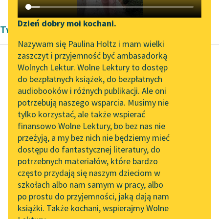
Katalog DAISY
Zgłoś brak utworu
Podkasty o książkach
Dzień dobry moi kochani.
Twórczość Michała Bałuckiego
Aktualności
Narzędzia
Nazywam się Paulina Holtz i mam wielki
zaszczyt i przyjemność być ambasadorką
„Prokurator Alicja Horn”
Mapa Wolnych Lektur
Wolnych Lektur. Wolne Lektury to dostęp
do słuchania
do bezpłatnych książek, do bezpłatnych
Michał Bałucki
Leśmianator
audiobooków i różnych publikacji. Ale oni
Ciężkie czasy
Byliśmy częścią AI Impact
potrzebują naszego wsparcia. Musimy nie
Przewodnik dla piszących i
Lab
tylko korzystać, ale także wspierać
czytających
Czytaj więcej
finansowo Wolne Lektury, bo bez nas nie
Zapraszamy na spotkanie
przeżyją, a my bez nich nie będziemy mieć
online z tłumaczkami
dostępu do fantastycznej literatury, do
literatury skandynawskiej
API
potrzebnych materiałów, które bardzo
Spotkanie z Katarzyną
OAI-PMH
często przydają się naszym dzieciom w
Tunkiel w Oslo
szkołach albo nam samym w pracy, albo
Widget Wolnych Lektur
po prostu do przyjemności, jaką dają nam
102. lata temu zmarł
książki. Także kochani, wspierajmy Wolne
Przypisy
Joseph Conrad