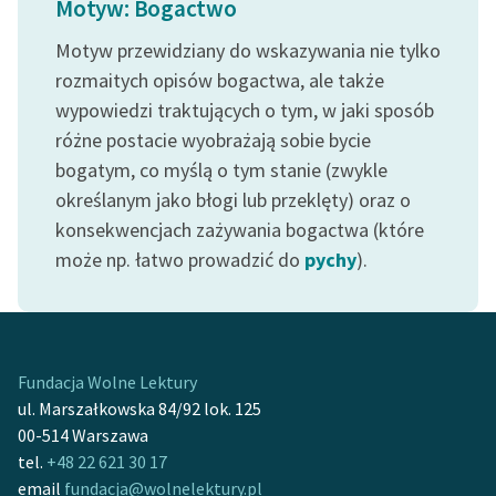
Motyw: Bogactwo
Ręce pełne poezji
Motyw przewidziany do wskazywania nie tylko
Kolekcje edukacyjne
rozmaitych opisów bogactwa, ale także
twórców przechodzących
wypowiedzi traktujących o tym, w jaki sposób
do domeny publicznej,
lektur szkolnych oraz
różne postacie wyobrażają sobie bycie
Starego Testamentu
bogatym, co myślą o tym stanie (zwykle
określanym jako błogi lub przeklęty) oraz o
Odkurzamy bohaterów
konsekwencjach zażywania bogactwa (które
Szkoła Poezji Wolnych
może np. łatwo prowadzić do
pychy
).
Lektur
O nas
Kontakt
Fundacja Wolne Lektury
ul. Marszałkowska 84/92 lok. 125
O projekcie
00-514 Warszawa
Zespół
tel.
+48 22 621 30 17
email
fundacja@wolnelektury.pl