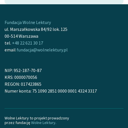
Ręce pełne poezji
Kolekcje edukacyjne
twórców przechodzących
Fundacja Wolne Lektury
do domeny publicznej,
ul. Marszałkowska 84/92 lok. 125
lektur szkolnych oraz
00-514 Warszawa
Starego Testamentu
tel.
+48 22 621 30 17
email
fundacja@wolnelektury.pl
Odkurzamy bohaterów
Szkoła Poezji Wolnych
NIP: 952-187-70-87
Lektur
KRS: 0000070056
O nas
REGON: 017423865
Numer konta: 75 1090 2851 0000 0001 4324 3317
Kontakt
O projekcie
Wolne Lektury to projekt prowadzony
Zespół
przez fundację
Wolne Lektury
.