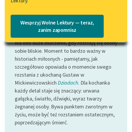
Lektury.
Katalog
Blog
Katalog w formacie PDF
Wesprzyj Wolne Lektury — teraz,
Lektury szkolne i klasyka
zanim zapomnisz
Motyw: Rozstanie
literatury do słuchania dla
Ma ono duże znaczenie, gdy rozstają się osoby
uczennic i uczniów z
niepełnosprawnościami
sobie bliskie. Moment to bardzo ważny w
historiach miłosnych - pamiętamy, jak
E-kolekcja lektur
szczegółowo opowiada o momencie swego
szkolnych i literatury do
rozstania z ukochaną Gustaw w
słuchania dla uczennic i
Mickiewiczowskich
Dziadach
. Dla kochanka
uczniów z
każdy detal staje się znaczący: urwana
niepełnosprawnościami
gałązka, światło, dźwięki, wyraz twarzy
Feministyczne inspiracje.
żegnanej osoby. Bywa punktem zwrotnym w
Popularyzacja
życiu, może być też rozstaniem ostatecznym,
skandynawskiej literatury
poprzedzającym śmierć.
feministycznej