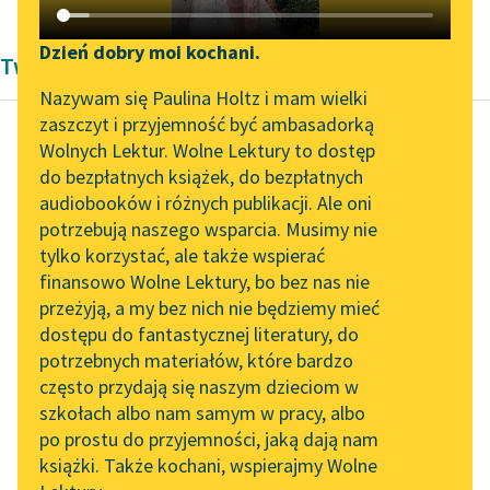
Katalog DAISY
Zgłoś brak utworu
Podkasty o książkach
Dzień dobry moi kochani.
Twórczość Michaiła Bułhakowa
Aktualności
Narzędzia
Nazywam się Paulina Holtz i mam wielki
zaszczyt i przyjemność być ambasadorką
„Prokurator Alicja Horn”
Mapa Wolnych Lektur
Wolnych Lektur. Wolne Lektury to dostęp
do słuchania
do bezpłatnych książek, do bezpłatnych
Michaił Bułhakow
Leśmianator
audiobooków i różnych publikacji. Ale oni
Fatalne jaja
Byliśmy częścią AI Impact
potrzebują naszego wsparcia. Musimy nie
Przewodnik dla piszących i
Lab
tylko korzystać, ale także wspierać
czytających
Gazet profesor
finansowo Wolne Lektury, bo bez nas nie
Zapraszamy na spotkanie
Piersikow nie czytał,
przeżyją, a my bez nich nie będziemy mieć
online z tłumaczkami
do teatru nie chodził, a
dostępu do fantastycznej literatury, do
literatury skandynawskiej
API
żona profesora uciekła
potrzebnych materiałów, które bardzo
od niego...
Spotkanie z Katarzyną
OAI-PMH
często przydają się naszym dzieciom w
Tunkiel w Oslo
szkołach albo nam samym w pracy, albo
Widget Wolnych Lektur
Czytaj więcej
po prostu do przyjemności, jaką dają nam
102. lata temu zmarł
książki. Także kochani, wspierajmy Wolne
Przypisy
Joseph Conrad