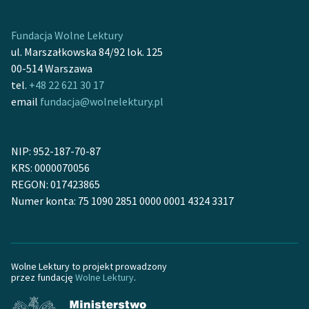
Ręce pełne poezji
Kolekcje edukacyjne
Fundacja Wolne Lektury
twórców przechodzących
ul. Marszałkowska 84/92 lok. 125
do domeny publicznej,
00-514 Warszawa
lektur szkolnych oraz
tel.
+48 22 621 30 17
Starego Testamentu
email
fundacja@wolnelektury.pl
Odkurzamy bohaterów
NIP: 952-187-70-87
Szkoła Poezji Wolnych
KRS: 0000070056
Lektur
REGON: 017423865
O nas
Numer konta: 75 1090 2851 0000 0001 4324 3317
Kontakt
O projekcie
Wolne Lektury to projekt prowadzony
przez fundację
Wolne Lektury
.
Zespół