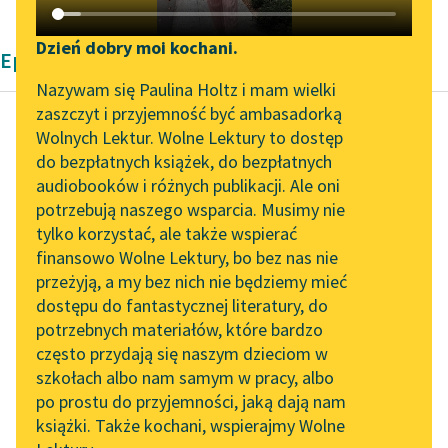
Katalog DAISY
Zgłoś brak utworu
Podkasty o książkach
Dzień dobry moi kochani.
Epika Marie de La Fayette
Aktualności
Narzędzia
Nazywam się Paulina Holtz i mam wielki
zaszczyt i przyjemność być ambasadorką
„Prokurator Alicja Horn”
Mapa Wolnych Lektur
Wolnych Lektur. Wolne Lektury to dostęp
do słuchania
do bezpłatnych książek, do bezpłatnych
Marie de La Fayette
Leśmianator
audiobooków i różnych publikacji. Ale oni
Księżna De Clèves
Byliśmy częścią AI Impact
potrzebują naszego wsparcia. Musimy nie
Przewodnik dla piszących i
Lab
tylko korzystać, ale także wspierać
czytających
Sądzę, że winna jestem
finansowo Wolne Lektury, bo bez nas nie
Zapraszamy na spotkanie
pańskiemu oddaniu tę
przeżyją, a my bez nich nie będziemy mieć
online z tłumaczkami
słabą nagrodę, aby nie
dostępu do fantastycznej literatury, do
literatury skandynawskiej
API
skrywać przed panem
potrzebnych materiałów, które bardzo
żadnego...
Spotkanie z Katarzyną
OAI-PMH
często przydają się naszym dzieciom w
Tunkiel w Oslo
szkołach albo nam samym w pracy, albo
Widget Wolnych Lektur
Czytaj więcej
po prostu do przyjemności, jaką dają nam
102. lata temu zmarł
książki. Także kochani, wspierajmy Wolne
Przypisy
Joseph Conrad