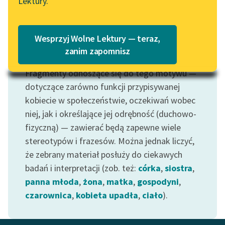
Lektury.
Katalog
Blog
Katalog w formacie PDF
Wesprzyj Wolne Lektury — teraz,
Lektury szkolne i klasyka
zanim zapomnisz
Motyw: Kobieta
literatury do słuchania dla
Fragmenty odnoszące się do tego motywu —
uczennic i uczniów z
niepełnosprawnościami
dotyczące zarówno funkcji przypisywanej
kobiecie w społeczeństwie, oczekiwań wobec
E-kolekcja lektur
niej, jak i określające jej odrębność (duchowo-
szkolnych i literatury do
fizyczną) — zawierać będą zapewne wiele
słuchania dla uczennic i
stereotypów i frazesów. Można jednak liczyć,
uczniów z
że zebrany materiał posłuży do ciekawych
niepełnosprawnościami
badań i interpretacji (zob. też:
córka
,
siostra
,
Feministyczne inspiracje.
panna młoda
,
żona
,
matka
,
gospodyni
,
Popularyzacja
czarownica
,
kobieta upadła
,
ciało
).
skandynawskiej literatury
feministycznej