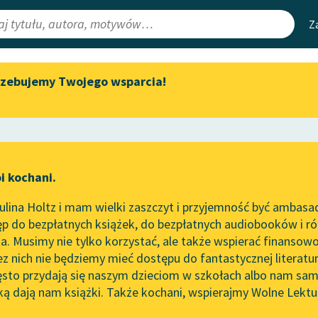
Z
rzebujemy Twojego wsparcia!
Aktualności
Narzędzia
e Lektury
Zapraszamy na spotkanie
Mapa Wolnych 
online z tłumaczkami
irmami
Leśmianator
literatury skandynawskiej
ewsletter
Przewodnik dla
Spotkanie z Katarzyną Tunkiel
i kochani.
czytających
w Oslo
nek
lina Holtz i mam wielki zaszczyt i przyjemność być ambasa
Wolne Lektury na 32.
p do bezpłatnych książek, do bezpłatnych audiobooków i różn
Pol’and’Rock Festivalu
API
. Musimy nie tylko korzystać, ale także wspierać finansowo
ce redakcyjne
„Kochanek Lady Chatterley”
OAI-PMH
ez nich nie będziemy mieć dostępu do fantastycznej literatu
do słuchania na Wolnych
ęsto przydają się naszym dzieciom w szkołach albo nam sam
Lekturach
Widget Wolnyc
ką dają nam książki. Także kochani, wspierajmy Wolne Lektu
oru
Lucy Maud Montgomery
✖
Nowy audiobook – „Marzenie
Przypisy
o Oriencie” Sophie Elkan