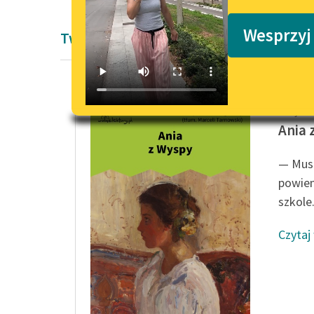
Podkasty o książkach
Wesprzyj
Twórczość Lucy Maud Montgomery
Lucy M
Ania 
— Musi
powiem
szkole.
Czytaj