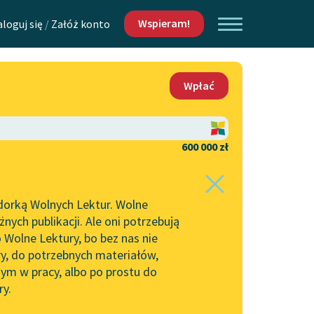
Wspieram!
aloguj się
/
Załóż konto
O nas
Wpłać
Lektur
Kontakt
O projekcie
600 000 zł
 piszących i
Zespół
dorką Wolnych Lektur. Wolne
Zasady wykorzystania
ych publikacji. Ale oni potrzebują
Wolnych Lektur
 Wolne Lektury, bo bez nas nie
Logotypy
ry, do potrzebnych materiałów,
ym w pracy, albo po prostu do
h Lektur
Materiały promocyjne
ry.
Polityka prywatności