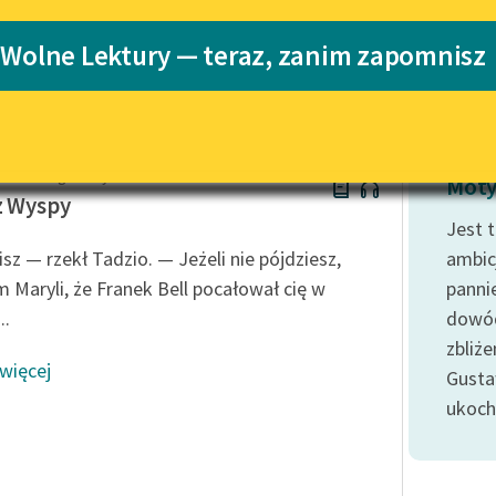
Katalog
Blog
 Wolne Lektury — teraz, zanim zapomnisz
Katalog w for
Lektury szkolne i klasyka
literatury do słuchania dla
uczennic i uczniów z
aud Montgomery
niepełnosprawnościami
Moty
z Wyspy
E-kolekcja lektur szkolnych i
Jest 
literatury do słuchania dla
sz — rzekł Tadzio. — Jeżeli nie pójdziesz,
ambic
uczennic i uczniów z
 Maryli, że Franek Bell pocałował cię w
panni
niepełnosprawnościami
..
dow
Feministyczne inspiracje.
zbliż
Popularyzacja skandynawskiej
 więcej
literatury feministycznej
Gusta
ukoch
Ręce pełne poezji
Kolekcje edukacyjne twórców
przechodzących do domeny