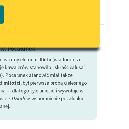
Regulamin biblioteki
macie PDF
Dane fundacji i sprawozdania
finansowe
Regulamin darowizn
Informacja o treściach
w: Pocałunek
wrażliwych
to istotny element
Deklaracja dostępności
flirtu
(wiadomo, że
ję kawalerów stanowiło „skraść całusa”
e). Pocałunek stanowić miał także
ód
miłości
, był pierwsza próbą cielesnego
enia — dlatego tyle uniesień wywołuje w
wie z
Dziadów
wspomnienie pocałunku
anej.