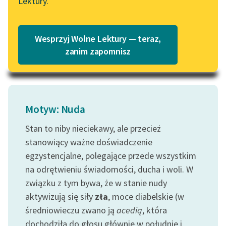
Lektury.
dobrego,
Katalog
Blog
jest...
Katalog w formacie PDF
Wesprzyj Wolne Lektury — teraz,
Czytaj więcej
Lektury szkolne i klasyka
zanim zapomnisz
literatury do słuchania dla
uczennic i uczniów z
niepełnosprawnościami
E-kolekcja lektur
Motyw: Nuda
szkolnych i literatury do
Stan to niby nieciekawy, ale przecież
słuchania dla uczennic i
stanowiący ważne doświadczenie
uczniów z
niepełnosprawnościami
egzystencjalne, polegające przede wszystkim
na odrętwieniu świadomości, ducha i woli. W
Feministyczne inspiracje.
związku z tym bywa, że w stanie nudy
Popularyzacja
aktywizują się siły
zła
, moce diabelskie (w
skandynawskiej literatury
średniowieczu zwano ją
acedią
, która
feministycznej
dochodziła do głosu głównie w południe i