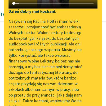
Katalog DAISY
Zgłoś brak utworu
Podkasty o książkach
Dzień dobry moi kochani.
Twórczość Lucy Maud Montgomery
Aktualności
Narzędzia
Nazywam się Paulina Holtz i mam wielki
zaszczyt i przyjemność być ambasadorką
„Prokurator Alicja Horn”
Mapa Wolnych Lektur
Wolnych Lektur. Wolne Lektury to dostęp
do słuchania
do bezpłatnych książek, do bezpłatnych
Lucy Maud Montgomery
Leśmianator
audiobooków i różnych publikacji. Ale oni
Ania z Wyspy
Byliśmy częścią AI Impact
potrzebują naszego wsparcia. Musimy nie
Przewodnik dla piszących i
Lab
tylko korzystać, ale także wspierać
czytających
Jest to
finansowo Wolne Lektury, bo bez nas nie
Zapraszamy na spotkanie
słodka,
przeżyją, a my bez nich nie będziemy mieć
online z tłumaczkami
kochana
dostępu do fantastycznej literatury, do
literatury skandynawskiej
API
staruszka.
potrzebnych materiałów, które bardzo
Spotkanie z Katarzyną
Ale nigdy
OAI-PMH
często przydają się naszym dzieciom w
Tunkiel w Oslo
nie mówi
szkołach albo nam samym w pracy, albo
Widget Wolnych Lektur
po prostu do przyjemności, jaką dają nam
o nikim
102. lata temu zmarł
książki. Także kochani, wspierajmy Wolne
Przypisy
nic prócz
Joseph Conrad