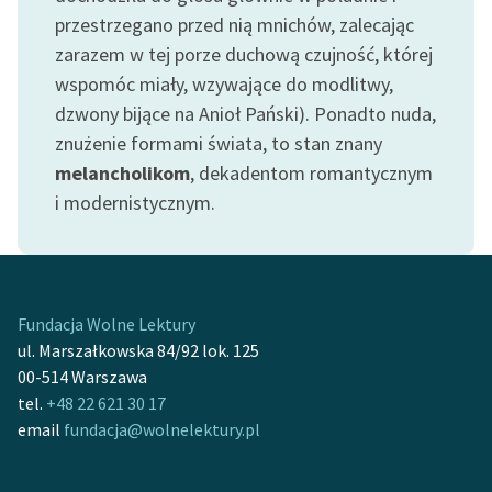
Ręce pełne poezji
przestrzegano przed nią mnichów, zalecając
zarazem w tej porze duchową czujność, której
Kolekcje edukacyjne
twórców przechodzących
wspomóc miały, wzywające do modlitwy,
do domeny publicznej,
dzwony bijące na Anioł Pański). Ponadto nuda,
lektur szkolnych oraz
znużenie formami świata, to stan znany
Starego Testamentu
melancholikom
, dekadentom romantycznym
i modernistycznym.
Odkurzamy bohaterów
Szkoła Poezji Wolnych
Lektur
O nas
Fundacja Wolne Lektury
ul. Marszałkowska 84/92 lok. 125
Kontakt
00-514 Warszawa
tel.
+48 22 621 30 17
O projekcie
email
fundacja@wolnelektury.pl
Zespół