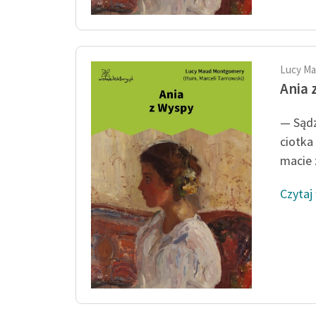
Lucy M
Ania 
— Sądz
ciotka
macie z
Czytaj