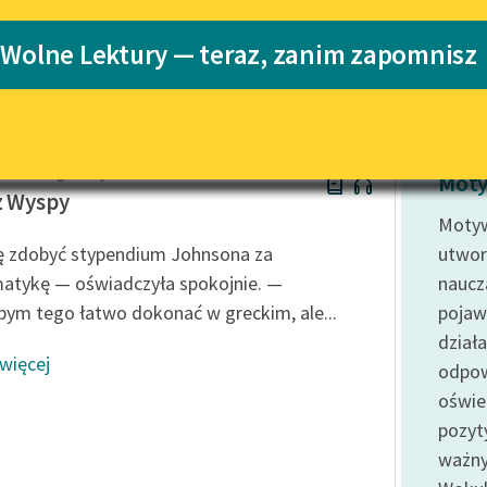
Katalog
 Wolne Lektury — teraz, zanim zapomnisz
Katalog w for
Lektury szkolne i klasyka
literatury do słuchania dla
uczennic i uczniów z
niepełnosprawnościami
aud Montgomery
E-kolekcja lektur szkolnych i
Moty
literatury do słuchania dla
z Wyspy
uczennic i uczniów z
Motyw
niepełnosprawnościami
 zdobyć stypendium Johnsona za
utwor
Feministyczne inspiracje.
tykę — oświadczyła spokojnie. —
naucza
Popularyzacja skandynawskiej
ym tego łatwo dokonać w greckim, ale...
pojawi
literatury feministycznej
dział
 więcej
Ręce pełne poezji
odpow
oświe
Kolekcje edukacyjne twórców
przechodzących do domeny
pozyt
publicznej, lektur szkolnych
ważny
oraz Starego Testamentu