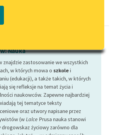
Regulamin biblioteki
macie PDF
Dane fundacji i sprawozdania
finansowe
Regulamin darowizn
Informacja o treściach
w: Nauka
wrażliwych
 znajdzie zastosowanie we wszystkich
Deklaracja dostępności
ach, w których mowa o
szkole
i
niu (edukacji), a także takich, w których
ają się refleksje na temat życia i
alności naukowców. Zapewne najbardziej
iadają tej tematyce teksty
ceniowe oraz utwory napisane przez
ywistów (w
Lalce
Prusa nauka stanowi
 drogowskaz życiowy zarówno dla