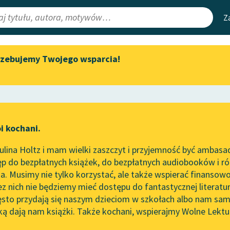
Z
rzebujemy Twojego wsparcia!
Aktualności
Narzędzia
e Lektury
„Prokurator Alicja Horn” do
Mapa Wolnych 
słuchania
irmami
Leśmianator
Byliśmy częścią AI Impact Lab
ewsletter
Przewodnik dla
i kochani.
Zapraszamy na spotkanie
czytających
online z tłumaczkami
lina Holtz i mam wielki zaszczyt i przyjemność być ambasa
literatury skandynawskiej
p do bezpłatnych książek, do bezpłatnych audiobooków i różn
API
Spotkanie z Katarzyną Tunkiel
. Musimy nie tylko korzystać, ale także wspierać finansowo
ce redakcyjne
w Oslo
OAI-PMH
ez nich nie będziemy mieć dostępu do fantastycznej literatu
ęsto przydają się naszym dzieciom w szkołach albo nam sam
102. lata temu zmarł Joseph
Widget Wolnyc
Conrad
ką dają nam książki. Także kochani, wspierajmy Wolne Lektu
oru
Lucy Maud Montgomery
✖
Przypisy
Blog