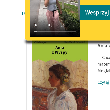
Podkasty o książkach
Wesprzyj
Twórczość Lucy Maud Montgomery
Lucy M
Ania 
— Chcę
matema
Mogłab
Czytaj