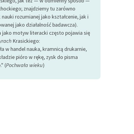
skiego, jak też — w odmienny sposób —
chockiego; znajdziemy tu zarówno
nauki rozumianej jako kształcenie, jak i
wanej jako działalność badawcza).
 jako motyw literacki często pojawia się
yrach
Krasickiego:
zła w handel nauka, kramnicą drukarnie,
kładzie pióro w rękę, zysk do pisma
." (
Pochwała wieku
)