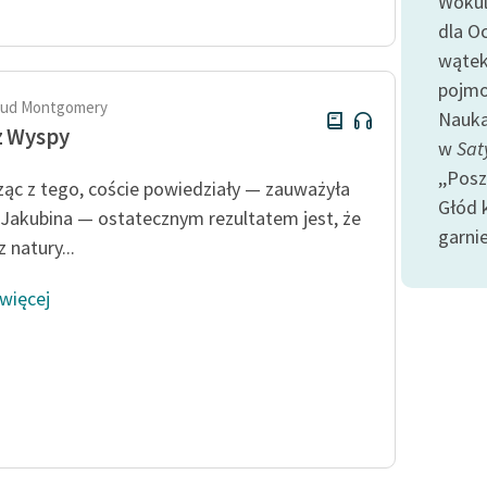
Wokul
Odkurzamy bohaterów
dla O
Szkoła Poezji Wolnych Lektur
wątek 
pojmo
aud Montgomery
Nauka
z Wyspy
w
Sat
,,Pos
ąc z tego, coście powiedziały — zauważyła
Głód 
 Jakubina — ostatecznym rezultatem jest, że
garnie
 natury...
 więcej