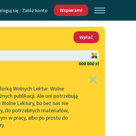
Wspieram!
aloguj się
/
Załóż konto
O nas
Wpłać
Lektur
Kontakt
O projekcie
600 000 zł
 piszących i
Zespół
dorką Wolnych Lektur. Wolne
Zasady wykorzystania
ych publikacji. Ale oni potrzebują
Wolnych Lektur
 Wolne Lektury, bo bez nas nie
Logotypy
ry, do potrzebnych materiałów,
ym w pracy, albo po prostu do
h Lektur
Materiały promocyjne
ry.
Polityka prywatności