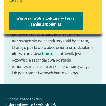
Lektury.
Katalog
Blog
Katalog w formacie PDF
Wesprzyj Wolne Lektury — teraz,
Lektury szkolne i klasyka
zanim zapomnisz
Motyw: Buntownik
literatury do słuchania dla
Motywem tym zaznaczamy fragmenty
uczennic i uczniów z
niepełnosprawnościami
odnoszące się do charakterystyki bohatera,
którego postawę wobec świata oraz działania
E-kolekcja lektur
określa postawa
buntu
; buntownik jest
szkolnych i literatury do
oczywiście sztandarową postacią
słuchania dla uczennic i
romantyzmu, ale nie brak i nieromantycznych
uczniów z
lub postromantycznych buntowników.
niepełnosprawnościami
Feministyczne inspiracje.
Popularyzacja
skandynawskiej literatury
Fundacja Wolne Lektury
feministycznej
ul. Marszałkowska 84/92 lok. 125