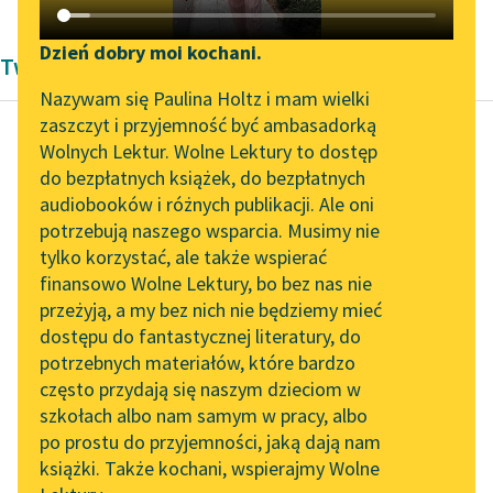
Katalog DAISY
Zgłoś brak utworu
Podkasty o książkach
Dzień dobry moi kochani.
Twórczość Lucy Maud Montgomery
Aktualności
Narzędzia
Nazywam się Paulina Holtz i mam wielki
zaszczyt i przyjemność być ambasadorką
„Prokurator Alicja Horn”
Mapa Wolnych Lektur
Wolnych Lektur. Wolne Lektury to dostęp
do słuchania
do bezpłatnych książek, do bezpłatnych
Lucy Maud Montgomery
Leśmianator
audiobooków i różnych publikacji. Ale oni
Ania z Wyspy
Byliśmy częścią AI Impact
potrzebują naszego wsparcia. Musimy nie
Przewodnik dla piszących i
Lab
tylko korzystać, ale także wspierać
czytających
— To początek! —
finansowo Wolne Lektury, bo bez nas nie
Zapraszamy na spotkanie
oznajmił triumfalnie. —
przeżyją, a my bez nich nie będziemy mieć
online z tłumaczkami
Zatrzymam się przed
dostępu do fantastycznej literatury, do
literatury skandynawskiej
API
kościołem i póki tam
potrzebnych materiałów, które bardzo
ktoś będzie, będę
Spotkanie z Katarzyną
OAI-PMH
często przydają się naszym dzieciom w
rozmawiał...
Tunkiel w Oslo
szkołach albo nam samym w pracy, albo
Widget Wolnych Lektur
po prostu do przyjemności, jaką dają nam
102. lata temu zmarł
Czytaj więcej
książki. Także kochani, wspierajmy Wolne
Przypisy
Joseph Conrad