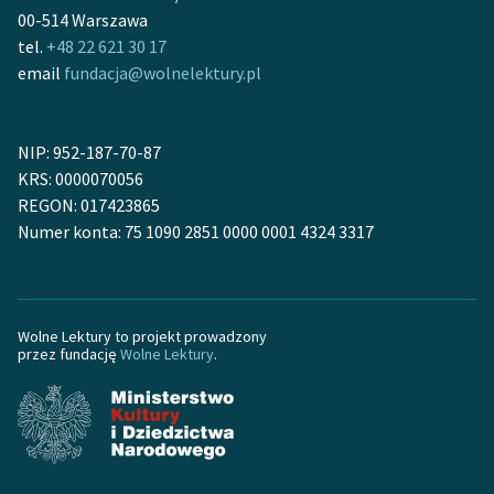
Ręce pełne poezji
00-514 Warszawa
tel.
+48 22 621 30 17
Kolekcje edukacyjne
email
fundacja@wolnelektury.pl
twórców przechodzących
do domeny publicznej,
lektur szkolnych oraz
NIP: 952-187-70-87
Starego Testamentu
KRS: 0000070056
REGON: 017423865
Odkurzamy bohaterów
Numer konta: 75 1090 2851 0000 0001 4324 3317
Szkoła Poezji Wolnych
Lektur
O nas
Wolne Lektury to projekt prowadzony
przez fundację
Wolne Lektury
.
Kontakt
O projekcie
Zespół