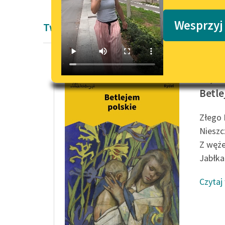
Podkasty o książkach
Wesprzyj
Twórczość Lucjana Rydla
Lucjan 
Betle
Złego 
Nieszc
Z węże
Jabłka
Czytaj