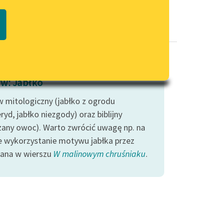
Regulamin biblioteki
macie PDF
Dane fundacji i sprawozdania
finansowe
Regulamin darowizn
Informacja o treściach
w: Jabłko
wrażliwych
 mitologiczny (jabłko z ogrodu
Deklaracja dostępności
yd, jabłko niezgody) oraz biblijny
zany owoc). Warto zwrócić uwagę np. na
e wykorzystanie motywu jabłka przez
ana w wierszu
W malinowym chruśniaku
.