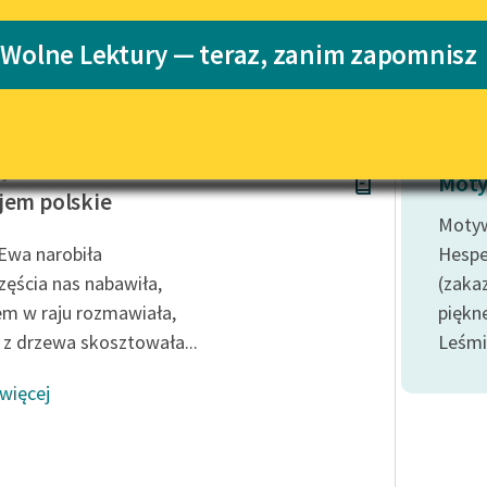
Katalog
 Wolne Lektury — teraz, zanim zapomnisz
Katalog w for
Lektury szkolne i klasyka
literatury do słuchania dla
uczennic i uczniów z
niepełnosprawnościami
Rydel
E-kolekcja lektur szkolnych i
Moty
literatury do słuchania dla
jem polskie
uczennic i uczniów z
Motyw
niepełnosprawnościami
Ewa narobiła
Hesper
Feministyczne inspiracje.
zęścia nas nabawiła,
(zaka
Popularyzacja skandynawskiej
m w raju rozmawiała,
piękn
literatury feministycznej
 z drzewa skosztowała...
Leśmi
Ręce pełne poezji
 więcej
Kolekcje edukacyjne twórców
przechodzących do domeny
publicznej, lektur szkolnych
oraz Starego Testamentu