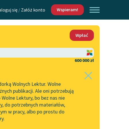
Wspieram!
aloguj się
/
Załóż konto
O nas
Wpłać
Lektur
Kontakt
O projekcie
600 000 zł
 piszących i
Zespół
dorką Wolnych Lektur. Wolne
Zasady wykorzystania
ych publikacji. Ale oni potrzebują
Wolnych Lektur
 Wolne Lektury, bo bez nas nie
Logotypy
ry, do potrzebnych materiałów,
ym w pracy, albo po prostu do
h Lektur
Materiały promocyjne
ry.
Polityka prywatności