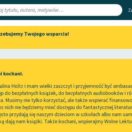
Z
rzebujemy Twojego wsparcia!
Aktualności
Narzędzia
e Lektury
„Prokurator Alicja Horn” do
Mapa Wolnych 
słuchania
irmami
Leśmianator
Byliśmy częścią AI Impact Lab
ewsletter
Przewodnik dla
i kochani.
Zapraszamy na spotkanie
czytających
online z tłumaczkami
lina Holtz i mam wielki zaszczyt i przyjemność być ambasa
literatury skandynawskiej
p do bezpłatnych książek, do bezpłatnych audiobooków i różn
API
Spotkanie z Katarzyną Tunkiel
. Musimy nie tylko korzystać, ale także wspierać finansowo
ce redakcyjne
w Oslo
OAI-PMH
ez nich nie będziemy mieć dostępu do fantastycznej literatu
ęsto przydają się naszym dzieciom w szkołach albo nam sam
102. lata temu zmarł Joseph
Widget Wolnyc
Conrad
ką dają nam książki. Także kochani, wspierajmy Wolne Lektu
oru
Lucjan Rydel
✖
Przypisy
Blog