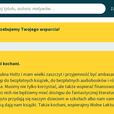
Z
rzebujemy Twojego wsparcia!
Aktualności
Narzędzia
e Lektury
„Prokurator Alicja Horn” do
Mapa Wolnych 
słuchania
irmami
Leśmianator
Byliśmy częścią AI Impact Lab
ewsletter
Przewodnik dla
i kochani.
Zapraszamy na spotkanie
czytających
a
online z tłumaczkami
lina Holtz i mam wielki zaszczyt i przyjemność być ambasa
literatury skandynawskiej
p do bezpłatnych książek, do bezpłatnych audiobooków i różn
API
Spotkanie z Katarzyną Tunkiel
. Musimy nie tylko korzystać, ale także wspierać finansowo
ce redakcyjne
w Oslo
OAI-PMH
ez nich nie będziemy mieć dostępu do fantastycznej literatu
ęsto przydają się naszym dzieciom w szkołach albo nam sam
102. lata temu zmarł Joseph
Widget Wolnyc
Conrad
ką dają nam książki. Także kochani, wspierajmy Wolne Lektu
oru
Lucjan Rydel
✖
Przypisy
Blog