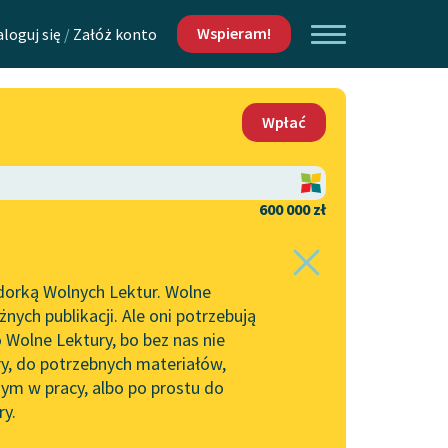
Wspieram!
aloguj się
/
Załóż konto
O nas
Wpłać
Lektur
Kontakt
O projekcie
600 000 zł
 piszących i
Zespół
dorką Wolnych Lektur. Wolne
Zasady wykorzystania
ych publikacji. Ale oni potrzebują
Wolnych Lektur
 Wolne Lektury, bo bez nas nie
Logotypy
ry, do potrzebnych materiałów,
ym w pracy, albo po prostu do
h Lektur
Materiały promocyjne
ry.
Polityka prywatności