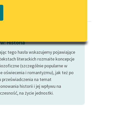
Regulamin biblioteki
macie PDF
Dane fundacji i sprawozdania
finansowe
Regulamin darowizn
Informacja o treściach
w: Historia
wrażliwych
jąc tego hasła wskazujemy pojawiające
Deklaracja dostępności
 tekstach literackich rozmaite koncepcje
riozoficzne (szczególnie popularne w
ie oświecenia i romantyzmu), jak też po
u przeświadczenia na temat
onowania historii i jej wpływu na
czesność, na życie jednostki.