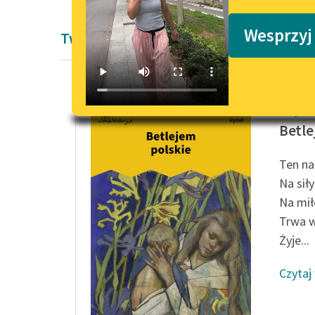
Podkasty o książkach
Wesprzyj
Twórczość Lucjana Rydla
Lucjan 
Betle
Ten na
Na siły
Na mił
Trwa w
Żyje...
Czytaj