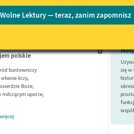
Katalog
 Wolne Lektury — teraz, zanim zapomnisz
Katalog w for
Lektury szkolne i klasyka
literatury do słuchania dla
uczennic i uczniów z
niepełnosprawnościami
Rydel
E-kolekcja lektur szkolnych i
Moty
literatury do słuchania dla
jem polskie
uczennic i uczniów z
Używa
niepełnosprawnościami
ród buntowniczy
się w
Feministyczne inspiracje.
 własne liczy,
histo
Popularyzacja skandynawskiej
osierdzie Boże;
okres
literatury feministycznej
 milczącym uporze,
prost
Ręce pełne poezji
funkcj
współ
Kolekcje edukacyjne twórców
 więcej
przechodzących do domeny
publicznej, lektur szkolnych
oraz Starego Testamentu