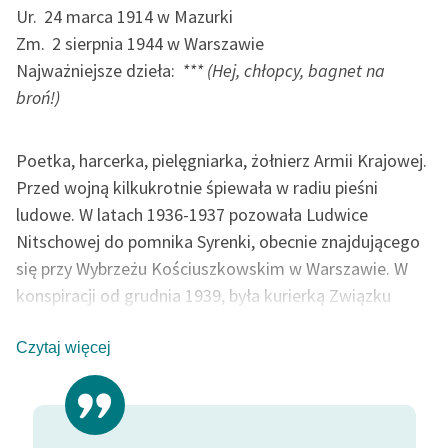
Ur.
24 marca 1914 w Mazurki
Zm.
2 sierpnia 1944 w Warszawie
Najważniejsze dzieła:
*** (Hej, chłopcy, bagnet na
broń!)
Poetka, harcerka, pielęgniarka, żołnierz Armii Krajowej.
Przed wojną kilkukrotnie śpiewała w radiu pieśni
ludowe. W latach 1936-1937 pozowała Ludwice
Nitschowej do pomnika Syrenki, obecnie znajdującego
się przy Wybrzeżu Kościuszkowskim w Warszawie. W
konspiracji od grudnia 1939, była kurierką Związku
Walki Zbrojnej na Nowogródczyznę, prowadziła też
szkolenia dla sanitariuszek. Ranna 1 sierpnia 1944
Czytaj więcej
podczas ataku na Dom Prasy, zmarła następnego dnia
po operacji w powstańczym szpitalu. Kilka jej wierszy
śpiewa Aga Zaryan na płycie
Umiera piękno
(2007).