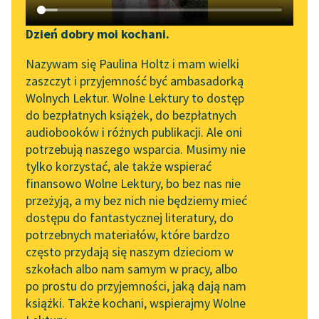
Katalog DAISY
Sortuj:
Zgłoś brak utworu
Podkasty o książkach
Dzień dobry moi kochani.
Aktualności
wiersze Krystyny Krahelskiej
Narzędzia
Nazywam się Paulina Holtz i mam wielki
zaszczyt i przyjemność być ambasadorką
„Prokurator Alicja Horn”
Mapa Wolnych Lektur
Wolnych Lektur. Wolne Lektury to dostęp
do słuchania
do bezpłatnych książek, do bezpłatnych
Leśmianator
audiobooków i różnych publikacji. Ale oni
Byliśmy częścią AI Impact
potrzebują naszego wsparcia. Musimy nie
Przewodnik dla piszących i
Lab
tylko korzystać, ale także wspierać
czytających
finansowo Wolne Lektury, bo bez nas nie
Zapraszamy na spotkanie
przeżyją, a my bez nich nie będziemy mieć
online z tłumaczkami
dostępu do fantastycznej literatury, do
literatury skandynawskiej
API
potrzebnych materiałów, które bardzo
Spotkanie z Katarzyną
OAI-PMH
często przydają się naszym dzieciom w
Tunkiel w Oslo
szkołach albo nam samym w pracy, albo
Widget Wolnych Lektur
po prostu do przyjemności, jaką dają nam
102. lata temu zmarł
książki. Także kochani, wspierajmy Wolne
Przypisy
Joseph Conrad