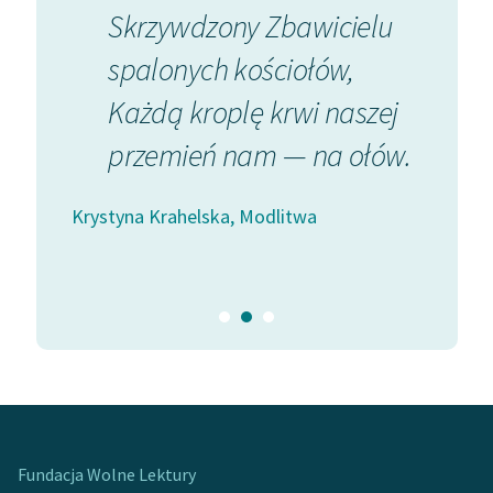
a siła
Skrzywdzony Zbawicielu
Hej w
spalonych kościołów,
ty sza
 w
Każdą kroplę krwi naszej
Siłę w
przemień nam — na ołów.
chłop
W Fran
Krystyna Krahelska, Modlitwa
Krystyna
Fundacja Wolne Lektury