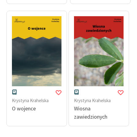
Ręce pełne poezji
Kolekcje edukacyjne
twórców przechodzących
do domeny publicznej,
lektur szkolnych oraz
Starego Testamentu
Odkurzamy bohaterów
Szkoła Poezji Wolnych
Lektur
O nas
Krystyna Krahelska
Krystyna Krahelska
Kontakt
O wojence
Wiosna
O projekcie
zawiedzionych
Zespół