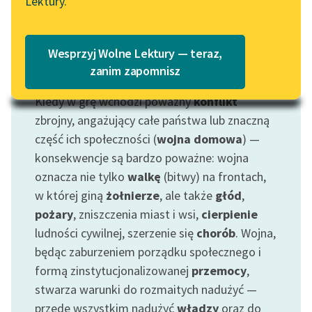
Lektury.
„Marzenie o Oriencie”
Katalog
Sophie Elkan
Katalog w formacie PDF
Blog
Wesprzyj Wolne Lektury — teraz,
zanim zapomnisz
Motyw: Wojna
Kiedy w grę wchodzi poważny
konflikt
Lektury szkolne i klasyka
literatury do słuchania dla
zbrojny, angażujący całe państwa lub znaczną
uczennic i uczniów z
część ich społeczności (
wojna domowa
) —
niepełnosprawnościami
konsekwencje są bardzo poważne: wojna
oznacza nie tylko
walkę
(bitwy) na frontach,
E-kolekcja lektur
w której giną
żołnierze
, ale także
głód
,
szkolnych i literatury do
pożary
, zniszczenia miast i wsi,
cierpienie
słuchania dla uczennic i
uczniów z
ludności cywilnej, szerzenie się
chorób
. Wojna,
niepełnosprawnościami
będąc zaburzeniem porządku społecznego i
formą zinstytucjonalizowanej
przemocy
,
Feministyczne inspiracje.
stwarza warunki do rozmaitych nadużyć —
Popularyzacja
przede wszystkim nadużyć
władzy
oraz do
skandynawskiej literatury