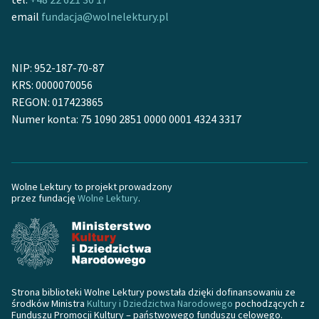
Zespół
email
fundacja@wolnelektury.pl
Zasady wykorzystania
NIP: 952-187-70-87
Wolnych Lektur
KRS: 0000070056
REGON: 017423865
Logotypy
Numer konta: 75 1090 2851 0000 0001 4324 3317
Materiały promocyjne
Polityka prywatności
Wolne Lektury to projekt prowadzony
Regulamin biblioteki
przez fundację
Wolne Lektury
.
Dane fundacji i
sprawozdania finansowe
Regulamin darowizn
Strona biblioteki Wolne Lektury powstała dzięki dofinansowaniu ze
Informacja o treściach
środków Ministra
Kultury i Dziedzictwa Narodowego
pochodzących z
wrażliwych
Funduszu Promocji Kultury – państwowego funduszu celowego.