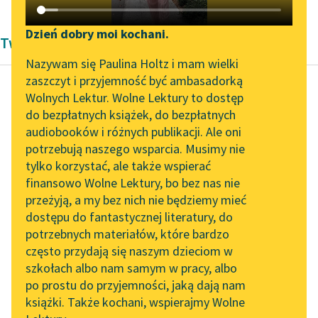
Katalog DAISY
Zgłoś brak utworu
Podkasty o książkach
Dzień dobry moi kochani.
Twórczość Krystyny Krahelskiej
Aktualności
Narzędzia
Nazywam się Paulina Holtz i mam wielki
zaszczyt i przyjemność być ambasadorką
Zapraszamy na spotkanie
Mapa Wolnych Lektur
Wolnych Lektur. Wolne Lektury to dostęp
online z tłumaczkami
do bezpłatnych książek, do bezpłatnych
Krystyna Krahelska
Leśmianator
literatury skandynawskiej
audiobooków i różnych publikacji. Ale oni
O wojence
potrzebują naszego wsparcia. Musimy nie
Przewodnik dla piszących i
Spotkanie z Katarzyną
tylko korzystać, ale także wspierać
czytających
O wojenko, wojenko,
Tunkiel w Oslo
finansowo Wolne Lektury, bo bez nas nie
jaka siła w tobie…
przeżyją, a my bez nich nie będziemy mieć
Wolne Lektury na 32.
Cicho śnią twoi chłopcy
dostępu do fantastycznej literatury, do
Pol’and’Rock Festivalu
API
w płytkim swoim
potrzebnych materiałów, które bardzo
grobie...
„Kochanek Lady
OAI-PMH
często przydają się naszym dzieciom w
Chatterley” do słuchania
szkołach albo nam samym w pracy, albo
Widget Wolnych Lektur
Czytaj więcej
na Wolnych Lekturach
po prostu do przyjemności, jaką dają nam
książki. Także kochani, wspierajmy Wolne
Przypisy
Nowy audiobook –