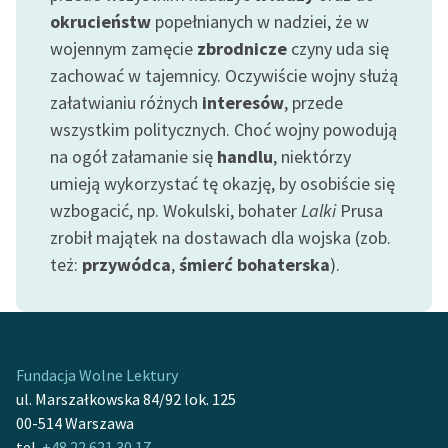
feministycznej
okrucieństw
popełnianych w nadziei, że w
wojennym zamęcie
zbrodnicze
czyny uda się
Ręce pełne poezji
zachować w tajemnicy. Oczywiście wojny służą
Kolekcje edukacyjne
załatwianiu różnych
interesów
, przede
twórców przechodzących
wszystkim politycznych. Choć wojny powodują
do domeny publicznej,
na ogół załamanie się
handlu
, niektórzy
lektur szkolnych oraz
umieją wykorzystać tę okazję, by osobiście się
Starego Testamentu
wzbogacić, np. Wokulski, bohater
Lalki
Prusa
Odkurzamy bohaterów
zrobił majątek na dostawach dla wojska (zob.
też:
przywódca
,
śmierć bohaterska
).
Szkoła Poezji Wolnych
Lektur
O nas
Fundacja Wolne Lektury
Kontakt
ul. Marszałkowska 84/92 lok. 125
00-514 Warszawa
O projekcie
tel.
+48 22 621 30 17