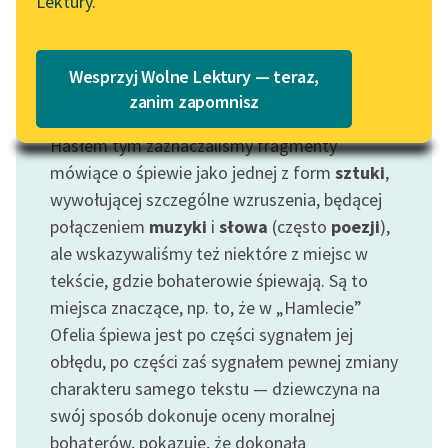
Lektury.
Katalog
Blog
Katalog w formacie PDF
Wesprzyj Wolne Lektury — teraz,
Lektury szkolne i klasyka
zanim zapomnisz
Motyw: Śpiew
literatury do słuchania dla
Hasłem tym zaznaczaliśmy fragmenty
uczennic i uczniów z
niepełnosprawnościami
mówiące o śpiewie jako jednej z form
sztuki
,
wywołującej szczególne wzruszenia, będącej
E-kolekcja lektur
połączeniem
muzyki
i
słowa
(często
poezji
),
szkolnych i literatury do
ale wskazywaliśmy też niektóre z miejsc w
słuchania dla uczennic i
tekście, gdzie bohaterowie śpiewają. Są to
uczniów z
miejsca znaczące, np. to, że w „Hamlecie”
niepełnosprawnościami
Ofelia śpiewa jest po części sygnałem jej
Feministyczne inspiracje.
obłędu, po części zaś sygnałem pewnej zmiany
Popularyzacja
charakteru samego tekstu — dziewczyna na
skandynawskiej literatury
swój sposób dokonuje oceny moralnej
feministycznej
bohaterów, pokazuje, że dokonała