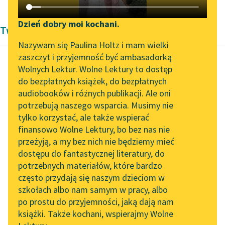
Katalog DAISY
Zgłoś brak utworu
Podkasty o książkach
Dzień dobry moi kochani.
Twórczość Krystyny Krahelskiej
Aktualności
Narzędzia
Nazywam się Paulina Holtz i mam wielki
zaszczyt i przyjemność być ambasadorką
„Prokurator Alicja Horn”
Mapa Wolnych Lektur
Wolnych Lektur. Wolne Lektury to dostęp
do słuchania
do bezpłatnych książek, do bezpłatnych
Krystyna Krahelska
Leśmianator
audiobooków i różnych publikacji. Ale oni
*** [Hej, chłopcy,
Byliśmy częścią AI Impact
potrzebują naszego wsparcia. Musimy nie
Przewodnik dla piszących i
bagnet na broń!]
Lab
tylko korzystać, ale także wspierać
czytających
finansowo Wolne Lektury, bo bez nas nie
Zapraszamy na spotkanie
Jasny świt się
przeżyją, a my bez nich nie będziemy mieć
online z tłumaczkami
roztoczy, wiatr owieje
dostępu do fantastycznej literatury, do
literatury skandynawskiej
API
nam oczy
potrzebnych materiałów, które bardzo
I odetchnąć da płucom,
Spotkanie z Katarzyną
OAI-PMH
często przydają się naszym dzieciom w
Tunkiel w Oslo
i rozgorzeć da...
szkołach albo nam samym w pracy, albo
Widget Wolnych Lektur
po prostu do przyjemności, jaką dają nam
102. lata temu zmarł
Czytaj więcej
książki. Także kochani, wspierajmy Wolne
Przypisy
Joseph Conrad