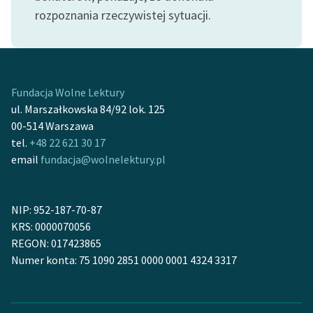
Ręce pełne poezji
rozpoznania rzeczywistej sytuacji.
Kolekcje edukacyjne
twórców przechodzących
do domeny publicznej,
lektur szkolnych oraz
Fundacja Wolne Lektury
Starego Testamentu
ul. Marszałkowska 84/92 lok. 125
00-514 Warszawa
Odkurzamy bohaterów
tel.
+48 22 621 30 17
Szkoła Poezji Wolnych
email
fundacja@wolnelektury.pl
Lektur
O nas
NIP: 952-187-70-87
KRS: 0000070056
Kontakt
REGON: 017423865
Numer konta: 75 1090 2851 0000 0001 4324 3317
O projekcie
Zespół