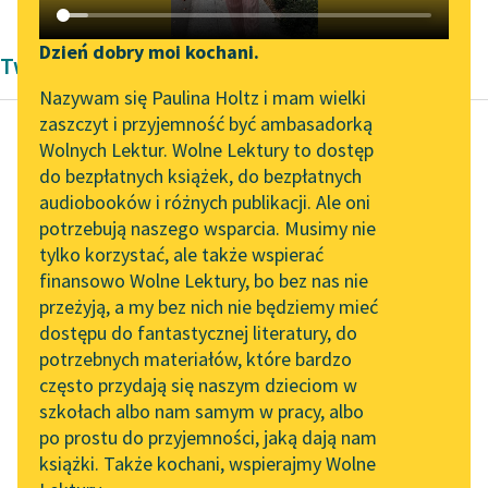
Katalog DAISY
Zgłoś brak utworu
Podkasty o książkach
Dzień dobry moi kochani.
Twórczość Krystyny Krahelskiej
Aktualności
Narzędzia
Nazywam się Paulina Holtz i mam wielki
zaszczyt i przyjemność być ambasadorką
„Prokurator Alicja Horn”
Mapa Wolnych Lektur
Wolnych Lektur. Wolne Lektury to dostęp
do słuchania
do bezpłatnych książek, do bezpłatnych
Krystyna Krahelska
Leśmianator
audiobooków i różnych publikacji. Ale oni
O wojence
Byliśmy częścią AI Impact
potrzebują naszego wsparcia. Musimy nie
Przewodnik dla piszących i
Lab
tylko korzystać, ale także wspierać
czytających
Hej wojenko, wojenko,
finansowo Wolne Lektury, bo bez nas nie
Zapraszamy na spotkanie
jakaś ty szalona,
przeżyją, a my bez nich nie będziemy mieć
online z tłumaczkami
Siłę w tych polskich
dostępu do fantastycznej literatury, do
literatury skandynawskiej
API
chłopcach niełatwo
potrzebnych materiałów, które bardzo
pokonać
Spotkanie z Katarzyną
OAI-PMH
często przydają się naszym dzieciom w
W Francji...
Tunkiel w Oslo
szkołach albo nam samym w pracy, albo
Widget Wolnych Lektur
po prostu do przyjemności, jaką dają nam
102. lata temu zmarł
Czytaj więcej
książki. Także kochani, wspierajmy Wolne
Przypisy
Joseph Conrad