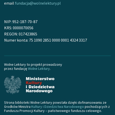
Ręce pełne poezji
email
fundacja@wolnelektury.pl
Kolekcje edukacyjne
twórców przechodzących
NIP: 952-187-70-87
do domeny publicznej,
KRS: 0000070056
lektur szkolnych oraz
REGON: 017423865
Starego Testamentu
Numer konta: 75 1090 2851 0000 0001 4324 3317
Odkurzamy bohaterów
Szkoła Poezji Wolnych
Lektur
Wolne Lektury to projekt prowadzony
przez fundację
Wolne Lektury
.
O nas
Kontakt
O projekcie
Strona biblioteki Wolne Lektury powstała dzięki dofinansowaniu ze
Zespół
środków Ministra
Kultury i Dziedzictwa Narodowego
pochodzących z
Funduszu Promocji Kultury – państwowego funduszu celowego.