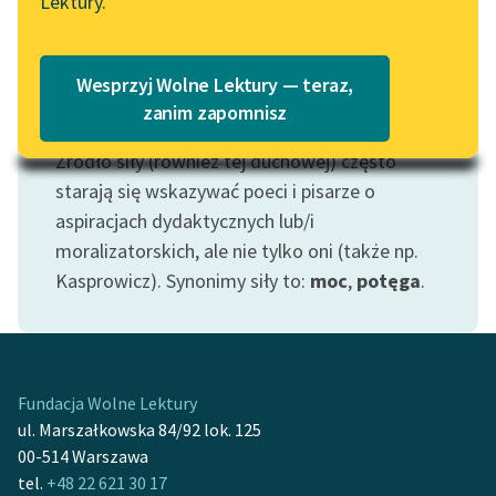
Lektury.
Katalog
Blog
Katalog w formacie PDF
Wesprzyj Wolne Lektury — teraz,
Lektury szkolne i klasyka
zanim zapomnisz
Motyw: Siła
literatury do słuchania dla
Źródło siły (również tej duchowej) często
uczennic i uczniów z
niepełnosprawnościami
starają się wskazywać poeci i pisarze o
aspiracjach dydaktycznych lub/i
E-kolekcja lektur
moralizatorskich, ale nie tylko oni (także np.
szkolnych i literatury do
Kasprowicz). Synonimy siły to:
moc
,
potęga
.
słuchania dla uczennic i
uczniów z
niepełnosprawnościami
Feministyczne inspiracje.
Fundacja Wolne Lektury
Popularyzacja
ul. Marszałkowska 84/92 lok. 125
skandynawskiej literatury
00-514 Warszawa
feministycznej
tel.
+48 22 621 30 17