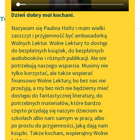
Katalog DAISY
Zgłoś brak utworu
Podkasty o książkach
Dzień dobry moi kochani.
Twórczość Kornela Makuszyńskiego
Aktualności
Narzędzia
Nazywam się Paulina Holtz i mam wielki
zaszczyt i przyjemność być ambasadorką
„Prokurator Alicja Horn”
Mapa Wolnych Lektur
Wolnych Lektur. Wolne Lektury to dostęp
do słuchania
do bezpłatnych książek, do bezpłatnych
Kornel Makuszyński
Leśmianator
audiobooków i różnych publikacji. Ale oni
Szaleństwa panny
Byliśmy częścią AI Impact
potrzebują naszego wsparcia. Musimy nie
Przewodnik dla piszących i
Ewy
Lab
tylko korzystać, ale także wspierać
czytających
finansowo Wolne Lektury, bo bez nas nie
Zapraszamy na spotkanie
- Wszelki duch! —
przeżyją, a my bez nich nie będziemy mieć
online z tłumaczkami
zawołał radośnie pan
dostępu do fantastycznej literatury, do
literatury skandynawskiej
API
Mudrowicz. — A tobie
potrzebnych materiałów, które bardzo
co się stało?
Spotkanie z Katarzyną
OAI-PMH
często przydają się naszym dzieciom w
Tunkiel w Oslo
szkołach albo nam samym w pracy, albo
Widget Wolnych Lektur
— Ożeniłam Jerzego i
po prostu do przyjemności, jaką dają nam
102. lata temu zmarł
uciekłam...
książki. Także kochani, wspierajmy Wolne
Przypisy
Joseph Conrad