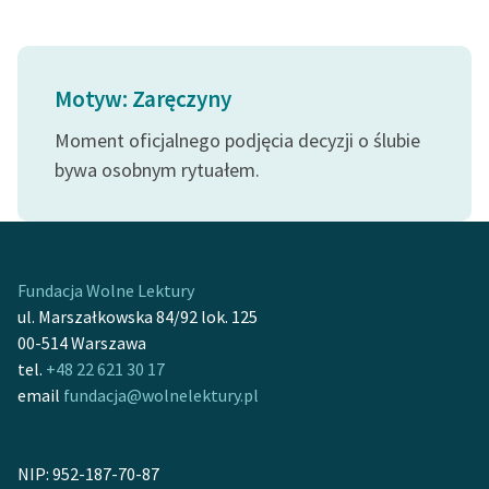
Ręce pełne poezji
Kolekcje edukacyjne
twórców przechodzących
Motyw: Zaręczyny
do domeny publicznej,
lektur szkolnych oraz
Moment oficjalnego podjęcia decyzji o ślubie
Starego Testamentu
bywa osobnym rytuałem.
Odkurzamy bohaterów
Szkoła Poezji Wolnych
Lektur
Fundacja Wolne Lektury
O nas
ul. Marszałkowska 84/92 lok. 125
00-514 Warszawa
Kontakt
tel.
+48 22 621 30 17
email
fundacja@wolnelektury.pl
O projekcie
Zespół
NIP: 952-187-70-87