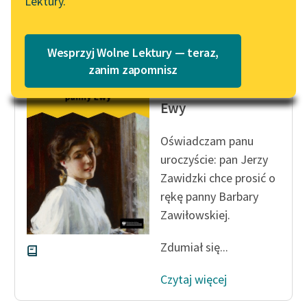
Lektury.
Czytaj więcej
Katalog
Blog
Katalog w formacie PDF
Wesprzyj Wolne Lektury — teraz,
Lektury szkolne i klasyka
zanim zapomnisz
Kornel Makuszyński
literatury do słuchania dla
Szaleństwa panny
uczennic i uczniów z
Ewy
niepełnosprawnościami
Oświadczam panu
E-kolekcja lektur
uroczyście: pan Jerzy
szkolnych i literatury do
Zawidzki chce prosić o
słuchania dla uczennic i
uczniów z
rękę panny Barbary
niepełnosprawnościami
Zawiłowskiej.
Feministyczne inspiracje.
Zdumiał się...
Popularyzacja
skandynawskiej literatury
Czytaj więcej
feministycznej