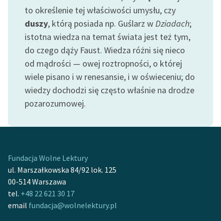
to określenie tej właściwości umysłu, czy
Zasady wykorzystania
duszy
, którą posiada np. Guślarz w
Dziadach
;
Wolnych Lektur
istotna wiedza na temat świata jest też tym,
do czego dąży Faust. Wiedza różni się nieco
Logotypy
od mądrości — owej roztropności, o której
Materiały promocyjne
wiele pisano i w renesansie, i w oświeceniu; do
wiedzy dochodzi się często właśnie na drodze
Polityka prywatności
pozarozumowej.
Regulamin biblioteki
Dane fundacji i
sprawozdania finansowe
Fundacja Wolne Lektury
Regulamin darowizn
ul. Marszałkowska 84/92 lok. 125
00-514 Warszawa
Informacja o treściach
tel.
+48 22 621 30 17
wrażliwych
email
fundacja@wolnelektury.pl
Deklaracja dostępności