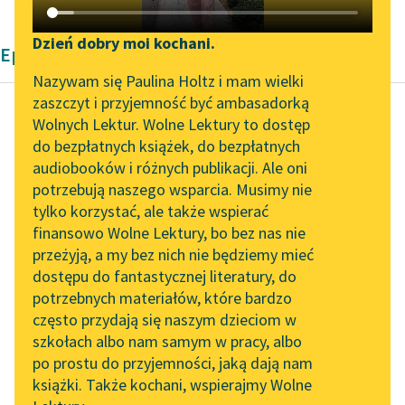
Katalog DAISY
Zgłoś brak utworu
Podkasty o książkach
Dzień dobry moi kochani.
Epika Kornela Makuszyńskiego
Aktualności
Narzędzia
Nazywam się Paulina Holtz i mam wielki
zaszczyt i przyjemność być ambasadorką
„Prokurator Alicja Horn”
Mapa Wolnych Lektur
Wolnych Lektur. Wolne Lektury to dostęp
do słuchania
do bezpłatnych książek, do bezpłatnych
Kornel Makuszyński
Leśmianator
audiobooków i różnych publikacji. Ale oni
Szatan z siódmej
Byliśmy częścią AI Impact
potrzebują naszego wsparcia. Musimy nie
Przewodnik dla piszących i
klasy
Lab
tylko korzystać, ale także wspierać
czytających
finansowo Wolne Lektury, bo bez nas nie
Zapraszamy na spotkanie
Świat mało go
przeżyją, a my bez nich nie będziemy mieć
online z tłumaczkami
obchodził. Wobec
dostępu do fantastycznej literatury, do
literatury skandynawskiej
API
świata odczuwał
potrzebnych materiałów, które bardzo
litościwą wzgardę;
Spotkanie z Katarzyną
OAI-PMH
często przydają się naszym dzieciom w
Tunkiel w Oslo
uważał go za
szkołach albo nam samym w pracy, albo
Widget Wolnych Lektur
fantastyczny, niepojęty
po prostu do przyjemności, jaką dają nam
102. lata temu zmarł
książki. Także kochani, wspierajmy Wolne
błąd...
Przypisy
Joseph Conrad