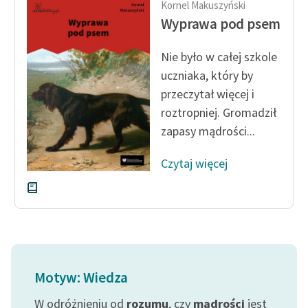
Kornel Makuszyński
Ręce pełne poezji
Wyprawa pod psem
Kolekcje edukacyjne
twórców przechodzących
Nie było w całej szkole
do domeny publicznej,
uczniaka, który by
lektur szkolnych oraz
przeczytał więcej i
Starego Testamentu
roztropniej. Gromadził
Odkurzamy bohaterów
zapasy mądrości...
Szkoła Poezji Wolnych
Czytaj więcej
Lektur
O nas
Kontakt
O projekcie
Motyw: Wiedza
Zespół
W odróżnieniu od
rozumu
, czy
mądrości
jest