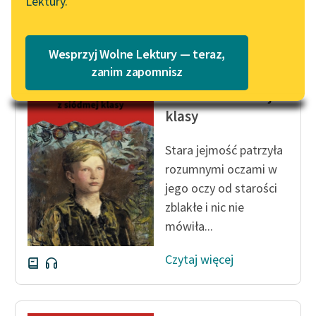
Lektury.
Katalog
Czytaj więcej
Blog
Katalog w formacie PDF
Wesprzyj Wolne Lektury — teraz,
Lektury szkolne i klasyka
zanim zapomnisz
Kornel Makuszyński
literatury do słuchania dla
Szatan z siódmej
uczennic i uczniów z
klasy
niepełnosprawnościami
E-kolekcja lektur
Stara jejmość patrzyła
szkolnych i literatury do
rozumnymi oczami w
słuchania dla uczennic i
jego oczy od starości
uczniów z
zblakłe i nic nie
niepełnosprawnościami
mówiła...
Feministyczne inspiracje.
Czytaj więcej
Popularyzacja
skandynawskiej literatury
feministycznej