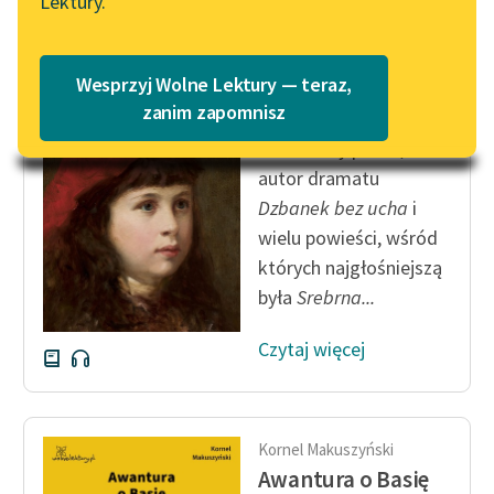
Lektury.
Katalog
Blog
Katalog w formacie PDF
Kornel Makuszyński
Wesprzyj Wolne Lektury — teraz,
Awantura o Basię
Lektury szkolne i klasyka
zanim zapomnisz
literatury do słuchania dla
Znakomity pisarz,
uczennic i uczniów z
autor dramatu
niepełnosprawnościami
Dzbanek bez ucha
i
E-kolekcja lektur
wielu powieści, wśród
szkolnych i literatury do
których najgłośniejszą
słuchania dla uczennic i
była
Srebrna...
uczniów z
niepełnosprawnościami
Czytaj więcej
Feministyczne inspiracje.
Popularyzacja
skandynawskiej literatury
Kornel Makuszyński
feministycznej
Awantura o Basię