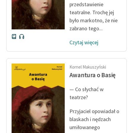
przedstawienie
teatralne. Trochę jej
Zasady wykorzystania
Wolnych Lektur
było markotno, że nie
zabrano tego...
Logotypy
Czytaj więcej
Materiały promocyjne
Polityka prywatności
Regulamin biblioteki
Kornel Makuszyński
Awantura o Basię
Dane fundacji i
sprawozdania finansowe
— Co słychać w
teatrze?
Regulamin darowizn
Informacja o treściach
Przyjaciel opowiadał o
wrażliwych
blaskach i nędzach
umiłowanego
Deklaracja dostępności