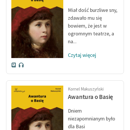
Ręce pełne poezji
Miał dość burzliwe sny,
Kolekcje edukacyjne
zdawało mu się
twórców przechodzących
bowiem, że jest w
do domeny publicznej,
ogromnym teatrze, a
lektur szkolnych oraz
na...
Starego Testamentu
Odkurzamy bohaterów
Czytaj więcej
Szkoła Poezji Wolnych
Lektur
O nas
Kornel Makuszyński
Awantura o Basię
Kontakt
O projekcie
Dniem
niezapomnianym było
Zespół
dla Basi