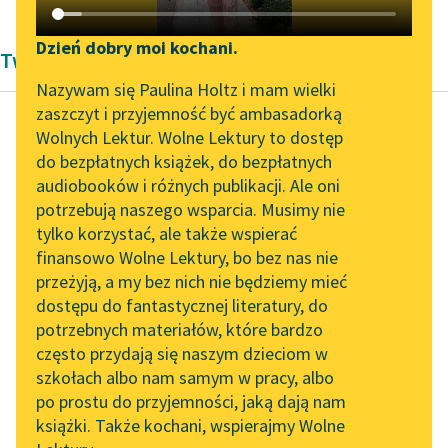
Katalog DAISY
Zgłoś brak utworu
Podkasty o książkach
Dzień dobry moi kochani.
Twórczość Kornela Makuszyńskiego
Aktualności
Narzędzia
Nazywam się Paulina Holtz i mam wielki
zaszczyt i przyjemność być ambasadorką
„Prokurator Alicja Horn”
Mapa Wolnych Lektur
Wolnych Lektur. Wolne Lektury to dostęp
do słuchania
do bezpłatnych książek, do bezpłatnych
Kornel Makuszyński
Leśmianator
audiobooków i różnych publikacji. Ale oni
Awantura o Basię
Byliśmy częścią AI Impact
potrzebują naszego wsparcia. Musimy nie
Przewodnik dla piszących i
Lab
tylko korzystać, ale także wspierać
czytających
Człowiek-upiór był
finansowo Wolne Lektury, bo bez nas nie
Zapraszamy na spotkanie
zasadniczo
przeżyją, a my bez nich nie będziemy mieć
online z tłumaczkami
człowiekiem
dostępu do fantastycznej literatury, do
literatury skandynawskiej
API
nieszczęśliwym, a na
potrzebnych materiałów, które bardzo
dodatek aktorem w
Spotkanie z Katarzyną
OAI-PMH
często przydają się naszym dzieciom w
teatrze. Nic mu się w...
Tunkiel w Oslo
szkołach albo nam samym w pracy, albo
Widget Wolnych Lektur
po prostu do przyjemności, jaką dają nam
102. lata temu zmarł
Czytaj więcej
książki. Także kochani, wspierajmy Wolne
Przypisy
Joseph Conrad