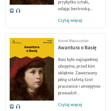
przybytku sztuki,
udając beztroską...
Czytaj więcej
Kornel Makuszyński
Awantura o Basię
Basi było najzupełniej
obojętne, przed kim
uklęknie. Zawezwany
pilną sztafetą Szot
pracowicie i umiejętnie
prowadził...
Czytaj więcej