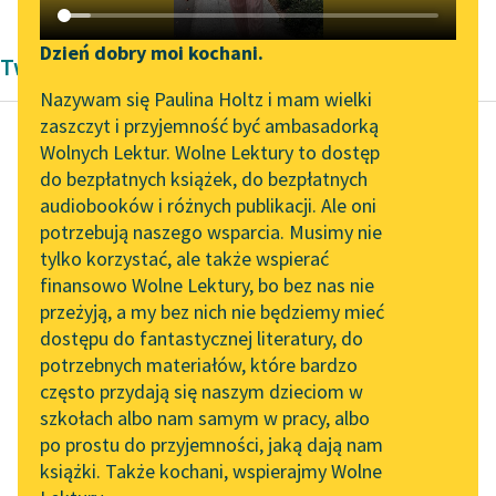
Katalog DAISY
Zgłoś brak utworu
Podkasty o książkach
Dzień dobry moi kochani.
Twórczość Kornela Makuszyńskiego
Aktualności
Narzędzia
Nazywam się Paulina Holtz i mam wielki
zaszczyt i przyjemność być ambasadorką
Zapraszamy na spotkanie
Mapa Wolnych Lektur
Wolnych Lektur. Wolne Lektury to dostęp
online z tłumaczkami
do bezpłatnych książek, do bezpłatnych
Kornel Makuszyński
Leśmianator
literatury skandynawskiej
audiobooków i różnych publikacji. Ale oni
Panna z mokrą
potrzebują naszego wsparcia. Musimy nie
Przewodnik dla piszących i
głową
Spotkanie z Katarzyną
tylko korzystać, ale także wspierać
czytających
Tunkiel w Oslo
finansowo Wolne Lektury, bo bez nas nie
— To Jasia zasypało —
przeżyją, a my bez nich nie będziemy mieć
Wolne Lektury na 32.
odrzekła smutno
dostępu do fantastycznej literatury, do
Pol’and’Rock Festivalu
API
Irenka.
potrzebnych materiałów, które bardzo
„Kochanek Lady
OAI-PMH
często przydają się naszym dzieciom w
— Ależ on się udusi! —
Chatterley” do słuchania
szkołach albo nam samym w pracy, albo
Widget Wolnych Lektur
krzyknął ojciec.
na Wolnych Lekturach
po prostu do przyjemności, jaką dają nam
książki. Także kochani, wspierajmy Wolne
Przypisy
Nowy audiobook –
— Bardzo możliwe,