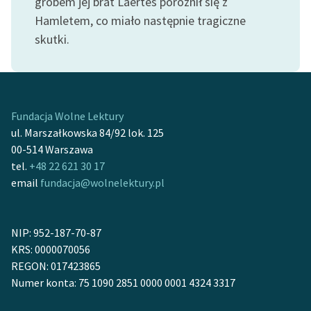
grobem jej brat Laertes poróżnił się z
feministycznej
Hamletem, co miało następnie tragiczne
skutki.
Ręce pełne poezji
Kolekcje edukacyjne
twórców przechodzących
do domeny publicznej,
Fundacja Wolne Lektury
lektur szkolnych oraz
ul. Marszałkowska 84/92 lok. 125
Starego Testamentu
00-514 Warszawa
Odkurzamy bohaterów
tel.
+48 22 621 30 17
email
fundacja@wolnelektury.pl
Szkoła Poezji Wolnych
Lektur
NIP: 952-187-70-87
O nas
KRS: 0000070056
REGON: 017423865
Kontakt
Numer konta: 75 1090 2851 0000 0001 4324 3317
O projekcie