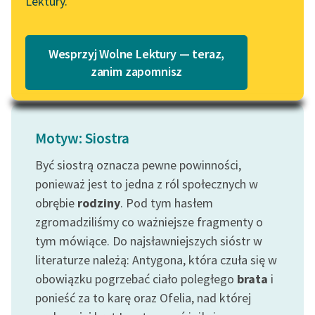
Lektury.
„Marzenie o Oriencie”
jakoś...
Katalog
Sophie Elkan
Katalog w formacie PDF
Czytaj więcej
Blog
Wesprzyj Wolne Lektury — teraz,
zanim zapomnisz
Lektury szkolne i klasyka
literatury do słuchania dla
Motyw: Siostra
uczennic i uczniów z
niepełnosprawnościami
Być siostrą oznacza pewne powinności,
E-kolekcja lektur
ponieważ jest to jedna z ról społecznych w
szkolnych i literatury do
obrębie
rodziny
. Pod tym hasłem
słuchania dla uczennic i
zgromadziliśmy co ważniejsze fragmenty o
uczniów z
tym mówiące. Do najsławniejszych sióstr w
niepełnosprawnościami
literaturze należą: Antygona, która czuła się w
Feministyczne inspiracje.
obowiązku pogrzebać ciało poległego
brata
i
Popularyzacja
ponieść za to karę oraz Ofelia, nad której
skandynawskiej literatury