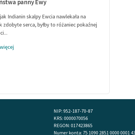
eństwa panny Ewy
jak Indianin skalpy Ewcia nawlekała na
k zdobyte serca, byłby to różaniec pokaźnej
i...
 więcej
NIP: 952-187-70-87
KRS: 0000070056
REGON: 017423865
Numer konta: 75 1090 2851 0000 0001 4