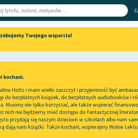
Z
rzebujemy Twojego wsparcia!
Aktualności
Narzędzia
e Lektury
„Prokurator Alicja Horn” do
Mapa Wolnych 
słuchania
irmami
Leśmianator
Byliśmy częścią AI Impact Lab
ewsletter
Przewodnik dla
i kochani.
Zapraszamy na spotkanie
czytających
online z tłumaczkami
lina Holtz i mam wielki zaszczyt i przyjemność być ambasa
literatury skandynawskiej
p do bezpłatnych książek, do bezpłatnych audiobooków i różn
API
Spotkanie z Katarzyną Tunkiel
. Musimy nie tylko korzystać, ale także wspierać finansowo
ce redakcyjne
w Oslo
OAI-PMH
ez nich nie będziemy mieć dostępu do fantastycznej literatu
ęsto przydają się naszym dzieciom w szkołach albo nam sam
102. lata temu zmarł Joseph
Widget Wolnyc
Conrad
ką dają nam książki. Także kochani, wspierajmy Wolne Lektu
oru
yński
✖
Współczesność
✖
Przypisy
Blog