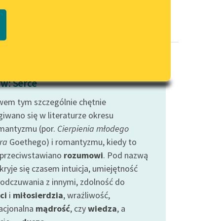
Regulamin biblioteki
macie PDF
Dane fundacji i sprawozdania
finansowe
Regulamin darowizn
Informacja o treściach
w: Serce
wrażliwych
em tym szczególnie chętnie
Deklaracja dostępności
giwano się w literaturze okresu
mantyzmu (por.
Cierpienia młodego
ra
Goethego) i romantyzmu, kiedy to
 przeciwstawiano
rozumowi
. Pod nazwą
kryje się czasem intuicja, umiejętność
odczuwania z innymi, zdolność do
ci
i
miłosierdzia
, wrażliwość,
acjonalna
mądrość
, czy
wiedza
, a