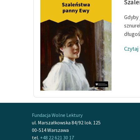
Szal
Gdyby 
sznure
długośc
Czytaj
Fundacja Wolne Lektury
ul. Marszałkowska 84/92 lok. 125
00-514 Warszawa
tel.
+48 22 621 30 17