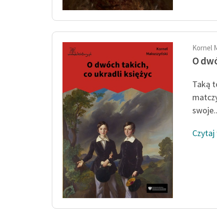
Kornel 
O dwó
Taką t
matczy
swoje..
Czytaj