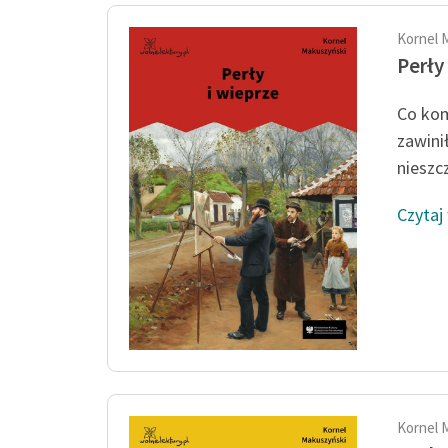
Kornel 
Perły
Co kom
zawinił
nieszc
Czytaj
Kornel 