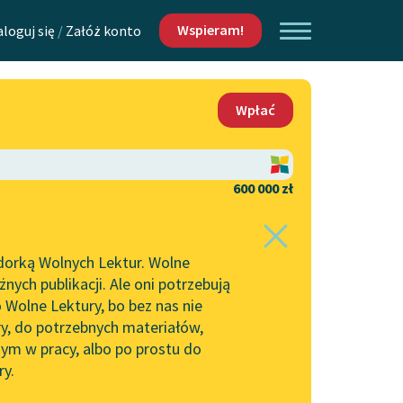
Wspieram!
aloguj się
/
Załóż konto
O nas
Wpłać
Lektur
Kontakt
O projekcie
600 000 zł
 piszących i
Zespół
dorką Wolnych Lektur. Wolne
Zasady wykorzystania
ych publikacji. Ale oni potrzebują
Wolnych Lektur
 Wolne Lektury, bo bez nas nie
Logotypy
ry, do potrzebnych materiałów,
ym w pracy, albo po prostu do
h Lektur
Materiały promocyjne
ry.
Polityka prywatności