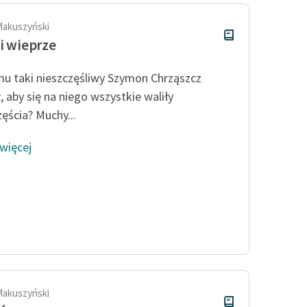
Makuszyński
 i wieprze
u taki nieszczęśliwy Szymon Chrząszcz
, aby się na niego wszystkie waliły
zęścia? Muchy...
 więcej
Makuszyński