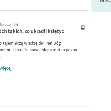
wresz
Odkurzamy bohaterów
Szkoła Poezji Wolnych Lektur
Makuszyński
ch takich, co ukradli księżyc
o tajemniczą władzę dał Pan Bóg
nemu sercu, że nawet ślepa matka pozna
.
 więcej