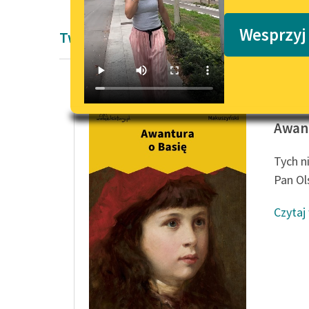
Podkasty o książkach
Wesprzyj
Twórczość okresu współczesności Kor
Kornel 
Awant
Tych n
Pan Ol
Czytaj