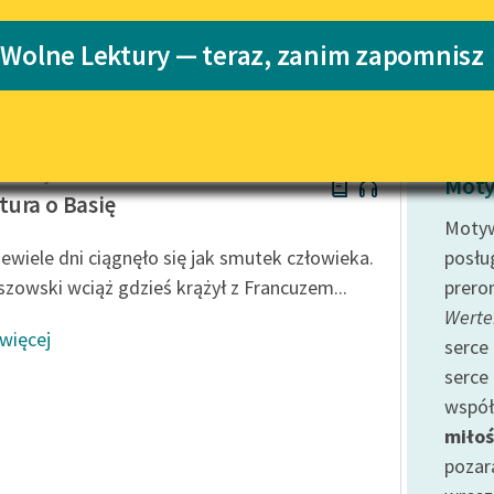
Katalog
 Wolne Lektury — teraz, zanim zapomnisz
nela Makuszyńskiego
Katalog w for
Lektury szkolne i klasyka
literatury do słuchania dla
uczennic i uczniów z
niepełnosprawnościami
Makuszyński
E-kolekcja lektur szkolnych i
Moty
literatury do słuchania dla
ura o Basię
uczennic i uczniów z
Motyw
niepełnosprawnościami
iewiele dni ciągnęło się jak smutek człowieka.
posłu
Feministyczne inspiracje.
szowski wciąż gdzieś krążył z Francuzem...
prero
Popularyzacja skandynawskiej
Werte
literatury feministycznej
 więcej
serce
Ręce pełne poezji
serce 
współ
Kolekcje edukacyjne twórców
przechodzących do domeny
miłoś
publicznej, lektur szkolnych
pozar
oraz Starego Testamentu