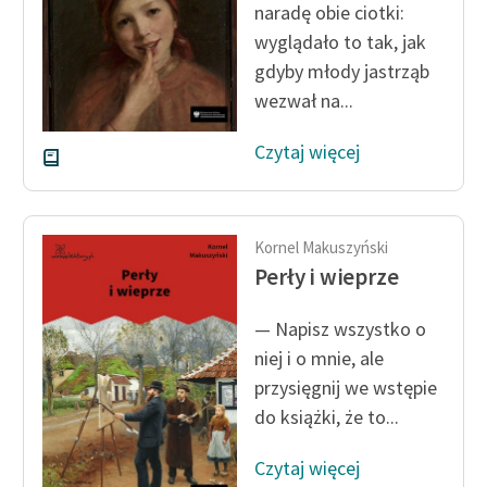
naradę obie ciotki:
wyglądało to tak, jak
Zasady wykorzystania
gdyby młody jastrząb
Wolnych Lektur
wezwał na...
Logotypy
Czytaj więcej
Materiały promocyjne
Polityka prywatności
Regulamin biblioteki
Kornel Makuszyński
Perły i wieprze
Dane fundacji i
sprawozdania finansowe
— Napisz wszystko o
niej i o mnie, ale
Regulamin darowizn
przysięgnij we wstępie
Informacja o treściach
do książki, że to...
wrażliwych
Czytaj więcej
Deklaracja dostępności