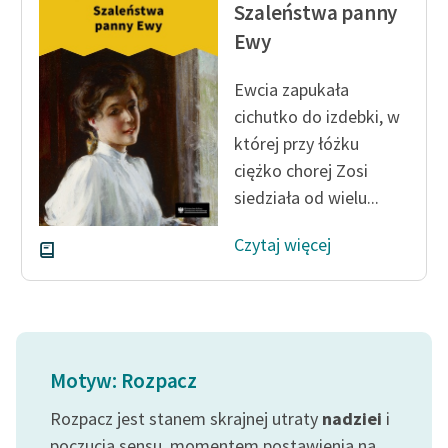
Szaleństwa panny
Ewy
Ewcia zapukała
cichutko do izdebki, w
której przy łóżku
ciężko chorej Zosi
siedziała od wielu...
Czytaj więcej
Motyw: Rozpacz
Rozpacz jest stanem skrajnej utraty
nadziei
i
poczucia sensu, momentem postawienia na