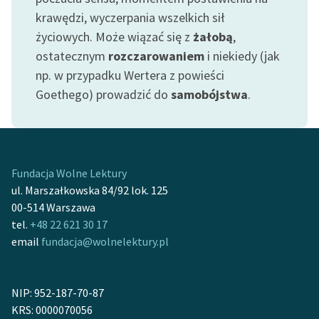
krawędzi, wyczerpania wszelkich sił
życiowych. Może wiązać się z
żałobą
,
ostatecznym
rozczarowaniem
i niekiedy (jak
np. w przypadku Wertera z powieści
Goethego) prowadzić do
samobójstwa
.
Fundacja Wolne Lektury
ul. Marszałkowska 84/92 lok. 125
00-514 Warszawa
tel.
+48 22 621 30 17
email
fundacja@wolnelektury.pl
NIP: 952-187-70-87
KRS: 0000070056