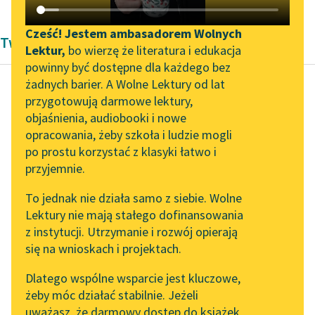
Katalog DAISY
Zgłoś brak utworu
Podkasty o książkach
Cześć! Jestem ambasadorem Wolnych
Twórczość Kornela Makuszyńskiego
Lektur,
bo wierzę że literatura i edukacja
Aktualności
Narzędzia
powinny być dostępne dla każdego bez
żadnych barier. A Wolne Lektury od lat
„Prokurator Alicja Horn”
Mapa Wolnych Lektur
przygotowują darmowe lektury,
do słuchania
Kornel Makuszyński
objaśnienia, audiobooki i nowe
Leśmianator
Bezgrzeszne lata
opracowania, żeby szkoła i ludzie mogli
Byliśmy częścią AI Impact
Przewodnik dla piszących i
po prostu korzystać z klasyki łatwo i
Lab
czytających
Były to jednak zamysły,
przyjemnie.
Zapraszamy na spotkanie
które wymagały wiele
To jednak nie działa samo z siebie. Wolne
online z tłumaczkami
czasu; teraz jednak
Lektury nie mają stałego dofinansowania
literatury skandynawskiej
API
byłem nieszczęśliwy,
z instytucji. Utrzymanie i rozwój opierają
byłem bardzo, bardzo...
Spotkanie z Katarzyną
OAI-PMH
się na wnioskach i projektach.
Tunkiel w Oslo
Widget Wolnych Lektur
Czytaj więcej
Dlatego wspólne wsparcie jest kluczowe,
102. lata temu zmarł
żeby móc działać stabilnie. Jeżeli
Przypisy
Joseph Conrad
uważasz, że darmowy dostęp do książek