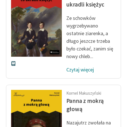
Ręce pełne poezji
ukradli księżyc
Kolekcje edukacyjne
Ze schowków
twórców przechodzących
wygrzebywano
do domeny publicznej,
ostatnie ziarenka, a
lektur szkolnych oraz
długo jeszcze trzeba
Starego Testamentu
było czekać, zanim się
Odkurzamy bohaterów
nowy chleb...
Szkoła Poezji Wolnych
Czytaj więcej
Lektur
O nas
Kornel Makuszyński
Kontakt
Panna z mokrą
O projekcie
głową
Zespół
Nazajutrz zwołała na