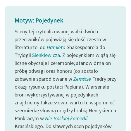
feministycznej
Ręce pełne poezji
Motyw: Pojedynek
Kolekcje edukacyjne
Sceny tej zrytualizowanej walki dwóch
twórców przechodzących
przeciwników pojawiają się dość często w
do domeny publicznej,
literaturze: od
Hamleta
Shakespeare’a do
lektur szkolnych oraz
Trylogii
Sienkiewicza
. Z pojedynkiem wiążą się
Starego Testamentu
liczne obyczaje i ceremonie; stanowić ma on
Odkurzamy bohaterów
próbę odwagi oraz honoru (co zostało
zabawnie sparodiowane w
Zemście
Fredry przy
Szkoła Poezji Wolnych
okazji rysunku postaci Papkina). W arsenale
Lektur
broni wykorzystywanej w pojedynkach
O nas
znajdziemy także słowo: warto tu wspomnieć
szermierkę słowną między hrabią Henrykiem a
Kontakt
Pankracym w
Nie-Boskiej komedii
O projekcie
Krasińskiego. Do sławnych scen pojedynków