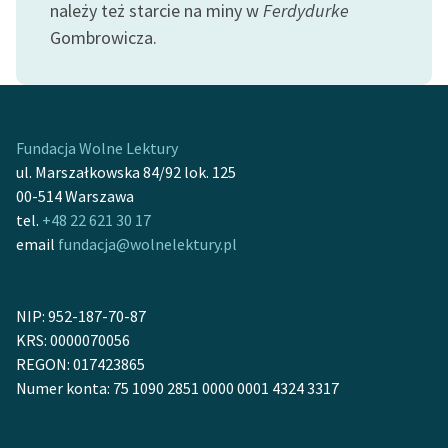
należy też starcie na miny w
Ferdydurke
Zespół
Gombrowicza.
Zasady wykorzystania
Wolnych Lektur
Fundacja Wolne Lektury
Logotypy
ul. Marszałkowska 84/92 lok. 125
Materiały promocyjne
00-514 Warszawa
tel.
+48 22 621 30 17
Polityka prywatności
email
fundacja@wolnelektury.pl
Regulamin biblioteki
Dane fundacji i
NIP: 952-187-70-87
sprawozdania finansowe
KRS: 0000070056
REGON: 017423865
Regulamin darowizn
Numer konta: 75 1090 2851 0000 0001 4324 3317
Informacja o treściach
wrażliwych