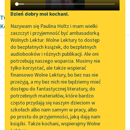
Katalog DAISY
Zgłoś brak utworu
Podkasty o książkach
Dzień dobry moi kochani.
Twórczość Dwudziestolecie międzywojenne
Aktualności
Narzędzia
Kornela Makuszyńskiego
Nazywam się Paulina Holtz i mam wielki
zaszczyt i przyjemność być ambasadorką
Zapraszamy na spotkanie
Mapa Wolnych Lektur
Wolnych Lektur. Wolne Lektury to dostęp
online z tłumaczkami
do bezpłatnych książek, do bezpłatnych
Leśmianator
literatury skandynawskiej
audiobooków i różnych publikacji. Ale oni
Kornel Makuszyński
potrzebują naszego wsparcia. Musimy nie
Przewodnik dla piszących i
Bezgrzeszne lata
Spotkanie z Katarzyną
tylko korzystać, ale także wspierać
czytających
Tunkiel w Oslo
finansowo Wolne Lektury, bo bez nas nie
Nie czekałem długo —
przeżyją, a my bez nich nie będziemy mieć
Wolne Lektury na 32.
wyzwał mnie nazajutrz.
dostępu do fantastycznej literatury, do
Pol’and’Rock Festivalu
API
potrzebnych materiałów, które bardzo
Och, cośmy wtedy
„Kochanek Lady
OAI-PMH
często przydają się naszym dzieciom w
przeżyli!
Chatterley” do słuchania
szkołach albo nam samym w pracy, albo
Widget Wolnych Lektur
na Wolnych Lekturach
po prostu do przyjemności, jaką dają nam
Przyszło do mnie
książki. Także kochani, wspierajmy Wolne
Przypisy
Nowy audiobook –
dwóch sekundantów...