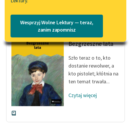
Lektury.
„Marzenie o Oriencie”
Katalog
Sophie Elkan
Czytaj więcej
Katalog w formacie PDF
Blog
Wesprzyj Wolne Lektury — teraz,
zanim zapomnisz
Kornel Makuszyński
Bezgrzeszne lata
Lektury szkolne i klasyka
literatury do słuchania dla
uczennic i uczniów z
Szło teraz o to, kto
niepełnosprawnościami
dostanie rewolwer, a
kto pistolet; kłótnia na
E-kolekcja lektur
ten temat trwała...
szkolnych i literatury do
słuchania dla uczennic i
Czytaj więcej
uczniów z
niepełnosprawnościami
Feministyczne inspiracje.
Popularyzacja
skandynawskiej literatury