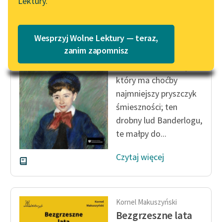
Lektury.
Katalog
Blog
Katalog w formacie PDF
Kornel Makuszyński
Wesprzyj Wolne Lektury — teraz,
Bezgrzeszne lata
Lektury szkolne i klasyka
zanim zapomnisz
literatury do słuchania dla
Biada człowiekowi,
uczennic i uczniów z
który ma choćby
niepełnosprawnościami
najmniejszy pryszczyk
E-kolekcja lektur
śmieszności; ten
szkolnych i literatury do
drobny lud Banderlogu,
słuchania dla uczennic i
te małpy do...
uczniów z
niepełnosprawnościami
Czytaj więcej
Feministyczne inspiracje.
Popularyzacja
skandynawskiej literatury
Kornel Makuszyński
feministycznej
Bezgrzeszne lata