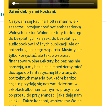
Katalog DAISY
Zgłoś brak utworu
Podkasty o książkach
Dzień dobry moi kochani.
Twórczość Kornela Makuszyńskiego
Aktualności
Narzędzia
Nazywam się Paulina Holtz i mam wielki
zaszczyt i przyjemność być ambasadorką
„Prokurator Alicja Horn”
Mapa Wolnych Lektur
Wolnych Lektur. Wolne Lektury to dostęp
do słuchania
do bezpłatnych książek, do bezpłatnych
Kornel Makuszyński
Leśmianator
audiobooków i różnych publikacji. Ale oni
Bezgrzeszne lata
Byliśmy częścią AI Impact
potrzebują naszego wsparcia. Musimy nie
Przewodnik dla piszących i
Lab
tylko korzystać, ale także wspierać
czytających
Profesora, starego
finansowo Wolne Lektury, bo bez nas nie
Zapraszamy na spotkanie
wygi, który zna
przeżyją, a my bez nich nie będziemy mieć
online z tłumaczkami
wszystkie, najbardziej
dostępu do fantastycznej literatury, do
literatury skandynawskiej
API
genialne sztuczki, na te
potrzebnych materiałów, które bardzo
też nikt nie nabierze...
Spotkanie z Katarzyną
OAI-PMH
często przydają się naszym dzieciom w
Tunkiel w Oslo
szkołach albo nam samym w pracy, albo
Widget Wolnych Lektur
Czytaj więcej
po prostu do przyjemności, jaką dają nam
102. lata temu zmarł
książki. Także kochani, wspierajmy Wolne
Przypisy
Joseph Conrad