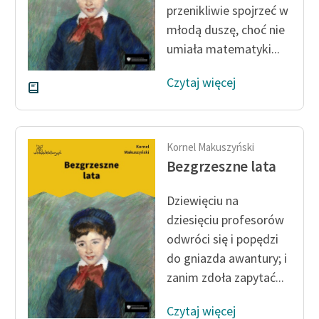
przenikliwie spojrzeć w
młodą duszę, choć nie
Zasady wykorzystania
Wolnych Lektur
umiała matematyki...
Logotypy
Czytaj więcej
Materiały promocyjne
Polityka prywatności
Kornel Makuszyński
Regulamin biblioteki
Bezgrzeszne lata
Dane fundacji i
Dziewięciu na
sprawozdania finansowe
dziesięciu profesorów
Regulamin darowizn
odwróci się i popędzi
do gniazda awantury; i
Informacja o treściach
zanim zdoła zapytać...
wrażliwych
Deklaracja dostępności
Czytaj więcej