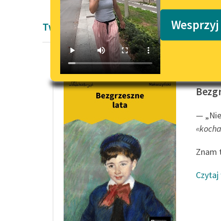
Podkasty o książkach
Wesprzyj
Twórczość Kornela Makuszyńskiego
Kornel 
Bezgr
— „Nie
«kocha
Znam t
Czytaj