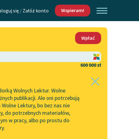
Wspieram!
aloguj się
/
Załóż konto
O nas
Wpłać
Lektur
Kontakt
O projekcie
600 000 zł
 piszących i
Zespół
dorką Wolnych Lektur. Wolne
Zasady wykorzystania
ych publikacji. Ale oni potrzebują
Wolnych Lektur
 Wolne Lektury, bo bez nas nie
Logotypy
ry, do potrzebnych materiałów,
ym w pracy, albo po prostu do
h Lektur
Materiały promocyjne
ry.
Polityka prywatności