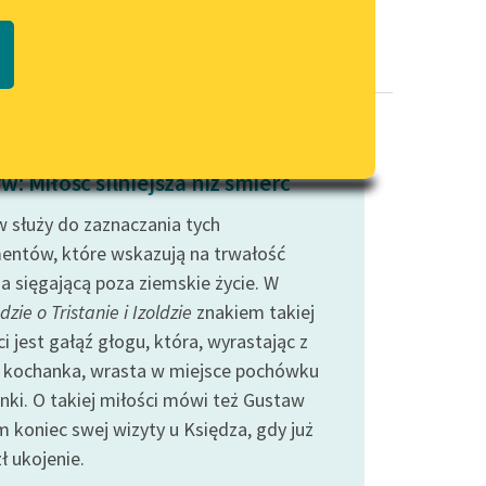
Regulamin biblioteki
macie PDF
Dane fundacji i sprawozdania
finansowe
Regulamin darowizn
Informacja o treściach
: Miłość silniejsza niż śmierć
wrażliwych
 służy do zaznaczania tych
Deklaracja dostępności
entów, które wskazują na trwałość
ia sięgającą poza ziemskie życie. W
zie o Tristanie i Izoldzie
znakiem takiej
i jest gałąź głogu, która, wyrastając z
 kochanka, wrasta w miejsce pochówku
nki. O takiej miłości mówi też Gustaw
m koniec swej wizyty u Księdza, gdy już
ł ukojenie.