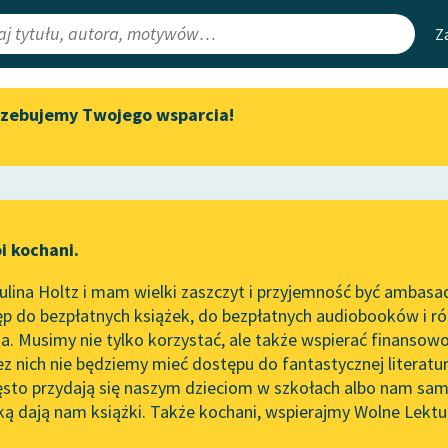
Z
rzebujemy Twojego wsparcia!
Aktualności
Narzędzia
e Lektury
„Prokurator Alicja Horn” do
Mapa Wolnych 
słuchania
irmami
Leśmianator
Byliśmy częścią AI Impact Lab
ewsletter
Przewodnik dla
i kochani.
Zapraszamy na spotkanie
czytających
silniejsza niż śmierć
online z tłumaczkami
lina Holtz i mam wielki zaszczyt i przyjemność być ambasa
literatury skandynawskiej
za niż śmierć
p do bezpłatnych książek, do bezpłatnych audiobooków i różn
API
Spotkanie z Katarzyną Tunkiel
. Musimy nie tylko korzystać, ale także wspierać finansowo
ce redakcyjne
w Oslo
OAI-PMH
ez nich nie będziemy mieć dostępu do fantastycznej literatu
ęsto przydają się naszym dzieciom w szkołach albo nam sam
102. lata temu zmarł Joseph
Widget Wolnyc
Conrad
ką dają nam książki. Także kochani, wspierajmy Wolne Lektu
oru
Kornel Makuszyński
✖
Przypisy
Blog