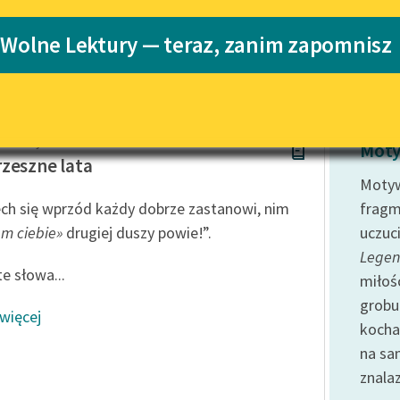
Katalog
 Wolne Lektury — teraz, zanim zapomnisz
Katalog w for
Lektury szkolne i klasyka
literatury do słuchania dla
uczennic i uczniów z
niepełnosprawnościami
Makuszyński
E-kolekcja lektur szkolnych i
Motyw
literatury do słuchania dla
zeszne lata
uczennic i uczniów z
Motyw
niepełnosprawnościami
ch się wprzód każdy dobrze zastanowi, nim
fragm
Feministyczne inspiracje.
m ciebie»
drugiej duszy powie!”.
uczuc
Popularyzacja skandynawskiej
Legend
literatury feministycznej
e słowa...
miłośc
Ręce pełne poezji
grobu
 więcej
kocha
Kolekcje edukacyjne twórców
przechodzących do domeny
na sa
publicznej, lektur szkolnych
znalaz
oraz Starego Testamentu