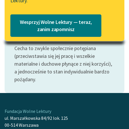
Lektury.
Katalog
Blog
Katalog w formacie PDF
Wesprzyj Wolne Lektury — teraz,
Lektury szkolne i klasyka
zanim zapomnisz
literatury do słuchania dla
Motyw: Lenistwo
uczennic i uczniów z
Cecha to zwykle społecznie potępiana
niepełnosprawnościami
(przeciwstawia się jej pracę i wszelkie
E-kolekcja lektur
materialne i duchowe płynące z niej korzyści),
szkolnych i literatury do
a jednocześnie to stan indywidualnie bardzo
słuchania dla uczennic i
pożądany.
uczniów z
niepełnosprawnościami
Feministyczne inspiracje.
Popularyzacja
Fundacja Wolne Lektury
skandynawskiej literatury
ul. Marszałkowska 84/92 lok. 125
feministycznej
00-514 Warszawa