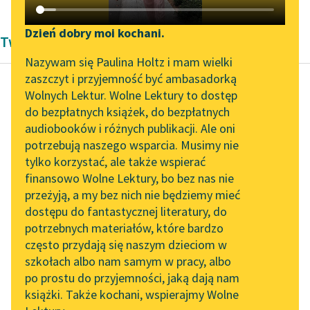
Katalog DAISY
Zgłoś brak utworu
Podkasty o książkach
Dzień dobry moi kochani.
Twórczość Kornela Makuszyńskiego
Aktualności
Narzędzia
Nazywam się Paulina Holtz i mam wielki
zaszczyt i przyjemność być ambasadorką
„Prokurator Alicja Horn”
Mapa Wolnych Lektur
Wolnych Lektur. Wolne Lektury to dostęp
do słuchania
do bezpłatnych książek, do bezpłatnych
Kornel Makuszyński
Leśmianator
audiobooków i różnych publikacji. Ale oni
O dwóch takich, co
Byliśmy częścią AI Impact
potrzebują naszego wsparcia. Musimy nie
Przewodnik dla piszących i
ukradli księżyc
Lab
tylko korzystać, ale także wspierać
czytających
finansowo Wolne Lektury, bo bez nas nie
Zapraszamy na spotkanie
Ponieważ mili
przeżyją, a my bez nich nie będziemy mieć
online z tłumaczkami
synkowie zjedli ojcu
dostępu do fantastycznej literatury, do
literatury skandynawskiej
API
pasek od spodni,
potrzebnych materiałów, które bardzo
zmartwiony starowina
Spotkanie z Katarzyną
OAI-PMH
często przydają się naszym dzieciom w
Tunkiel w Oslo
nie miał ich nawet
szkołach albo nam samym w pracy, albo
Widget Wolnych Lektur
czym...
po prostu do przyjemności, jaką dają nam
102. lata temu zmarł
książki. Także kochani, wspierajmy Wolne
Przypisy
Joseph Conrad
Czytaj więcej