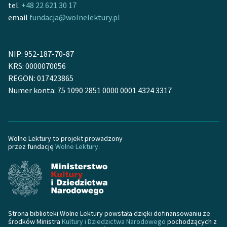
tel.
+48 22 621 30 17
Ręce pełne poezji
email
fundacja@wolnelektury.pl
Kolekcje edukacyjne
twórców przechodzących
do domeny publicznej,
NIP: 952-187-70-87
lektur szkolnych oraz
KRS: 0000070056
Starego Testamentu
REGON: 017423865
Numer konta: 75 1090 2851 0000 0001 4324 3317
Odkurzamy bohaterów
Szkoła Poezji Wolnych
Lektur
Wolne Lektury to projekt prowadzony
O nas
przez fundację
Wolne Lektury
.
Kontakt
O projekcie
Zespół
Strona biblioteki Wolne Lektury powstała dzięki dofinansowaniu ze
środków Ministra
Kultury i Dziedzictwa Narodowego
pochodzących z