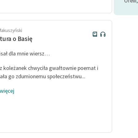
Ofelii
Odkurzamy bohaterów
Szkoła Poezji Wolnych Lektur
Makuszyński
ura o Basię
sał dla mnie wiersz…
z koleżanek chwyciła gwałtownie poemat i
ała go zdumionemu społeczeństwu...
 więcej