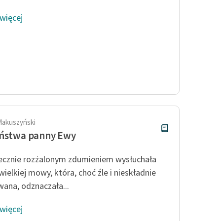
 więcej
Makuszyński
eństwa panny Ewy
ecznie rozżalonym zdumieniem wysłuchała
wielkiej mowy, która, choć źle i nieskładnie
ana, odznaczała...
 więcej