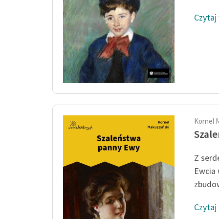
Czytaj
Kornel 
Szal
Z serd
Ewcia 
zbudow
Czytaj