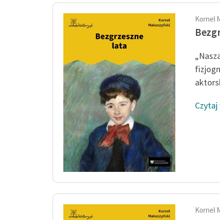
Kornel 
Bezgr
„Nasza
fizjog
aktors
Czytaj
Kornel 