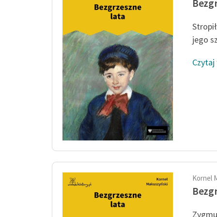
Bezgr
Stropił
jego s
Czytaj
Kornel 
Bezgr
Zygmun