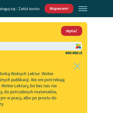
Wspieram!
aloguj się
/
Załóż konto
O nas
Wpłać
Lektur
Kontakt
O projekcie
600 000 zł
 piszących i
Zespół
dorką Wolnych Lektur. Wolne
Zasady wykorzystania
ych publikacji. Ale oni potrzebują
Wolnych Lektur
 Wolne Lektury, bo bez nas nie
Logotypy
ry, do potrzebnych materiałów,
ym w pracy, albo po prostu do
h Lektur
Materiały promocyjne
ry.
Polityka prywatności