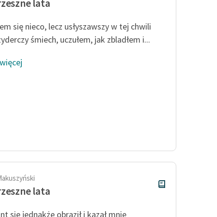
zeszne lata
em się nieco, lecz usłyszawszy w tej chwili
zyderczy śmiech, uczułem, jak zbladłem i...
 więcej
Makuszyński
zeszne lata
t się jednakże obraził i kazał mnie