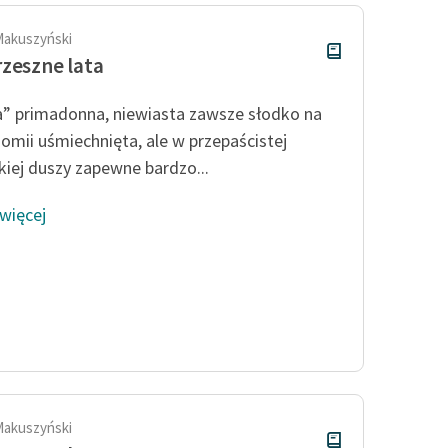
Makuszyński
zeszne lata
” primadonna, niewiasta zawsze słodko na
nomii uśmiechnięta, ale w przepaścistej
kiej duszy zapewne bardzo...
 więcej
Makuszyński