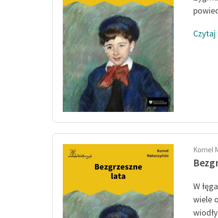
powiedz
Czytaj
Kornel 
Bezgr
W łęga
wiele 
wiodły 