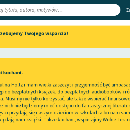
Z
rzebujemy Twojego wsparcia!
Aktualności
Narzędzia
e Lektury
„Prokurator Alicja Horn” do
Mapa Wolnych 
słuchania
irmami
Leśmianator
Byliśmy częścią AI Impact Lab
ewsletter
Przewodnik dla
i kochani.
Zapraszamy na spotkanie
czytających
t
online z tłumaczkami
lina Holtz i mam wielki zaszczyt i przyjemność być ambasa
literatury skandynawskiej
p do bezpłatnych książek, do bezpłatnych audiobooków i różn
API
Spotkanie z Katarzyną Tunkiel
. Musimy nie tylko korzystać, ale także wspierać finansowo
ce redakcyjne
w Oslo
OAI-PMH
ez nich nie będziemy mieć dostępu do fantastycznej literatu
ęsto przydają się naszym dzieciom w szkołach albo nam sam
102. lata temu zmarł Joseph
Widget Wolnyc
Conrad
ką dają nam książki. Także kochani, wspierajmy Wolne Lektu
oru
Kornel Makuszyński
✖
Przypisy
Blog