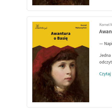
Kornel 
Awant
— Napi
Jedna 
odczyt
Czytaj