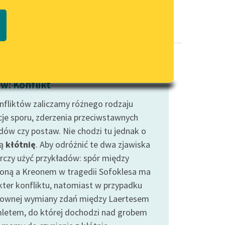
Regulamin biblioteki
macie PDF
Dane fundacji i sprawozdania
finansowe
Regulamin darowizn
Informacja o treściach
w: Konflikt
wrażliwych
nfliktów zaliczamy różnego rodzaju
Deklaracja dostępności
cje sporu, zderzenia przeciwstawnych
dów czy postaw. Nie chodzi tu jednak o
łą
kłótnię
. Aby odróżnić te dwa zjawiska
rczy użyć przykładów: spór między
oną a Kreonem w tragedii Sofoklesa ma
kter konfliktu, natomiast w przypadku
ownej wymiany zdań między Laertesem
letem, do której dochodzi nad grobem