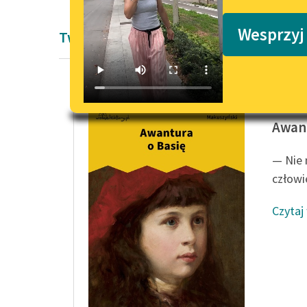
Podkasty o książkach
Wesprzyj
Twórczość Kornela Makuszyńskiego
Kornel 
Awant
— Nie 
człowi
Czytaj