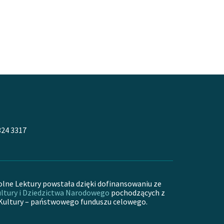
324 3317
olne Lektury powstała dzięki dofinansowaniu ze
ltury i Dziedzictwa Narodowego
pochodzących z
Kultury – państwowego funduszu celowego.