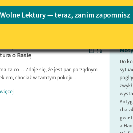
Katalog
 Wolne Lektury — teraz, zanim zapomnisz
Katalog w for
Lektury szkolne i klasyka
literatury do słuchania dla
uczennic i uczniów z
niepełnosprawnościami
Makuszyński
E-kolekcja lektur szkolnych i
Moty
literatury do słuchania dla
ura o Basię
uczennic i uczniów z
Do ko
niepełnosprawnościami
ma za co… Zdaje się, że jest pan porządnym
sytua
Feministyczne inspiracje.
ekiem, chociaż w tamtym pokoju...
poglą
Popularyzacja skandynawskiej
zwyk
literatury feministycznej
 więcej
wysta
Ręce pełne poezji
Antyg
chara
Kolekcje edukacyjne twórców
przechodzących do domeny
gwałt
publicznej, lektur szkolnych
a Ham
oraz Starego Testamentu