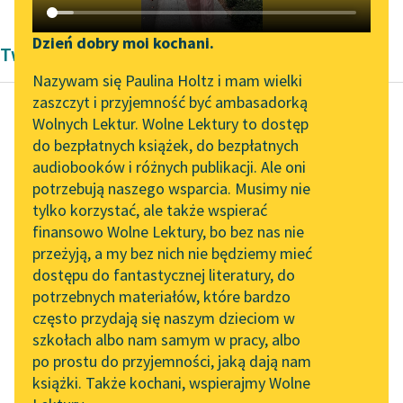
Katalog DAISY
Zgłoś brak utworu
Podkasty o książkach
Dzień dobry moi kochani.
Twórczość Kornela Makuszyńskiego
Aktualności
Narzędzia
Nazywam się Paulina Holtz i mam wielki
zaszczyt i przyjemność być ambasadorką
„Prokurator Alicja Horn”
Mapa Wolnych Lektur
Wolnych Lektur. Wolne Lektury to dostęp
do słuchania
do bezpłatnych książek, do bezpłatnych
Kornel Makuszyński
Leśmianator
audiobooków i różnych publikacji. Ale oni
Awantura o Basię
Byliśmy częścią AI Impact
potrzebują naszego wsparcia. Musimy nie
Przewodnik dla piszących i
Lab
tylko korzystać, ale także wspierać
czytających
— Źle było,
finansowo Wolne Lektury, bo bez nas nie
Zapraszamy na spotkanie
nieszczęśliwie było!
przeżyją, a my bez nich nie będziemy mieć
online z tłumaczkami
Pięliśmy się na koniach
dostępu do fantastycznej literatury, do
literatury skandynawskiej
API
górską ścieżką pełną
potrzebnych materiałów, które bardzo
wyrw i rozpadlin.
Spotkanie z Katarzyną
OAI-PMH
często przydają się naszym dzieciom w
Wcześnie...
Tunkiel w Oslo
szkołach albo nam samym w pracy, albo
Widget Wolnych Lektur
po prostu do przyjemności, jaką dają nam
102. lata temu zmarł
Czytaj więcej
książki. Także kochani, wspierajmy Wolne
Przypisy
Joseph Conrad