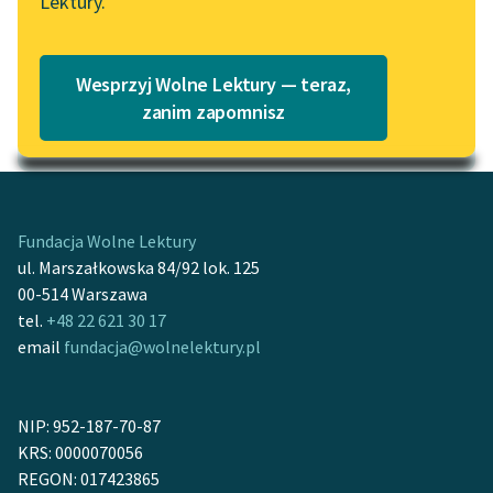
Lektury.
Katalog
Blog
Katalog w formacie PDF
Wesprzyj Wolne Lektury — teraz,
Lektury szkolne i klasyka
zanim zapomnisz
Motyw: Katastrofa
literatury do słuchania dla
uczennic i uczniów z
niepełnosprawnościami
E-kolekcja lektur
Fundacja Wolne Lektury
szkolnych i literatury do
ul. Marszałkowska 84/92 lok. 125
słuchania dla uczennic i
00-514 Warszawa
uczniów z
tel.
+48 22 621 30 17
niepełnosprawnościami
email
fundacja@wolnelektury.pl
Feministyczne inspiracje.
Popularyzacja
NIP: 952-187-70-87
skandynawskiej literatury
KRS: 0000070056
feministycznej
REGON: 017423865