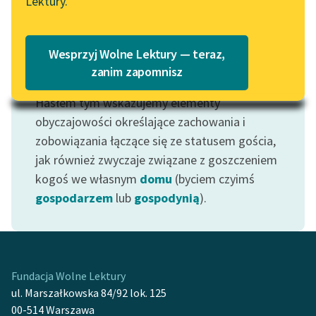
Lektury.
Katalog
Blog
Katalog w formacie PDF
Wesprzyj Wolne Lektury — teraz,
Lektury szkolne i klasyka
zanim zapomnisz
Motyw: Gość
literatury do słuchania dla
Hasłem tym wskazujemy elementy
uczennic i uczniów z
niepełnosprawnościami
obyczajowości określające zachowania i
zobowiązania łączące się ze statusem gościa,
E-kolekcja lektur
jak również zwyczaje związane z goszczeniem
szkolnych i literatury do
kogoś we własnym
domu
(byciem czyimś
słuchania dla uczennic i
gospodarzem
lub
gospodynią
).
uczniów z
niepełnosprawnościami
Feministyczne inspiracje.
Popularyzacja
Fundacja Wolne Lektury
skandynawskiej literatury
ul. Marszałkowska 84/92 lok. 125
feministycznej
00-514 Warszawa