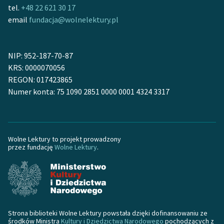
Ręce pełne poezji
tel.
+48 22 621 30 17
email
fundacja@wolnelektury.pl
Kolekcje edukacyjne
twórców przechodzących
do domeny publicznej,
NIP: 952-187-70-87
lektur szkolnych oraz
KRS: 0000070056
Starego Testamentu
REGON: 017423865
Numer konta: 75 1090 2851 0000 0001 4324 3317
Odkurzamy bohaterów
Szkoła Poezji Wolnych
Lektur
Wolne Lektury to projekt prowadzony
O nas
przez fundację
Wolne Lektury
.
Kontakt
O projekcie
Zespół
Strona biblioteki Wolne Lektury powstała dzięki dofinansowaniu ze
środków Ministra
Kultury i Dziedzictwa Narodowego
pochodzących z