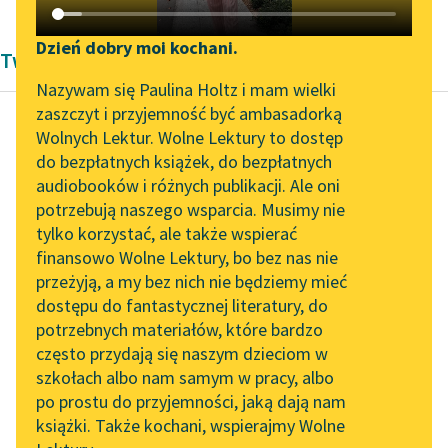
Katalog DAISY
Zgłoś brak utworu
Podkasty o książkach
Dzień dobry moi kochani.
Twórczość Kornela Makuszyńskiego
Aktualności
Narzędzia
Nazywam się Paulina Holtz i mam wielki
zaszczyt i przyjemność być ambasadorką
„Prokurator Alicja Horn”
Mapa Wolnych Lektur
Wolnych Lektur. Wolne Lektury to dostęp
do słuchania
do bezpłatnych książek, do bezpłatnych
Kornel Makuszyński
Leśmianator
audiobooków i różnych publikacji. Ale oni
Perły i wieprze
Byliśmy częścią AI Impact
potrzebują naszego wsparcia. Musimy nie
Przewodnik dla piszących i
Lab
tylko korzystać, ale także wspierać
czytających
Przyprowadził
finansowo Wolne Lektury, bo bez nas nie
Zapraszamy na spotkanie
Chrząszcz jakiegoś
przeżyją, a my bez nich nie będziemy mieć
online z tłumaczkami
jegomościa, który
dostępu do fantastycznej literatury, do
literatury skandynawskiej
API
wcale nie wyglądał tak,
potrzebnych materiałów, które bardzo
jakby musiał spać po
Spotkanie z Katarzyną
OAI-PMH
często przydają się naszym dzieciom w
ogrodowych ławkach...
Tunkiel w Oslo
szkołach albo nam samym w pracy, albo
Widget Wolnych Lektur
po prostu do przyjemności, jaką dają nam
102. lata temu zmarł
Czytaj więcej
książki. Także kochani, wspierajmy Wolne
Przypisy
Joseph Conrad