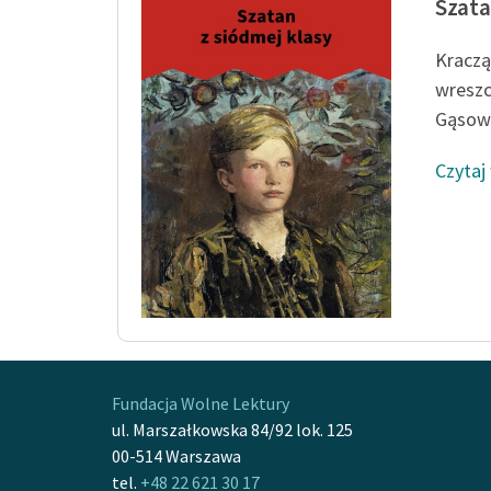
Szata
Kraczą
wreszc
Gąsows
Czytaj
Fundacja Wolne Lektury
ul. Marszałkowska 84/92 lok. 125
00-514 Warszawa
tel.
+48 22 621 30 17