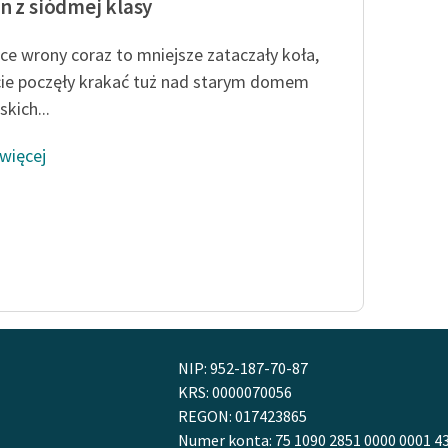
n z siódmej klasy
ce wrony coraz to mniejsze zataczały koła,
ie poczęły krakać tuż nad starym domem
kich...
 więcej
NIP: 952-187-70-87
KRS: 0000070056
REGON: 017423865
Numer konta: 75 1090 2851 0000 0001 4