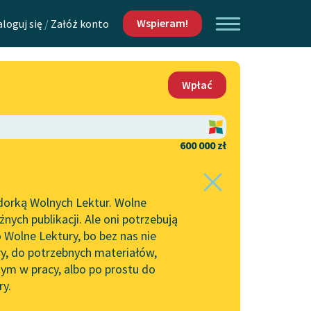
Wspieram!
aloguj się
/
Załóż konto
O nas
Wpłać
Lektur
Kontakt
O projekcie
600 000 zł
 piszących i
Zespół
dorką Wolnych Lektur. Wolne
Zasady wykorzystania
ych publikacji. Ale oni potrzebują
Wolnych Lektur
 Wolne Lektury, bo bez nas nie
Logotypy
ry, do potrzebnych materiałów,
ym w pracy, albo po prostu do
h Lektur
Materiały promocyjne
ry.
Polityka prywatności