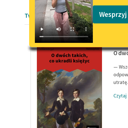
Podkasty o książkach
Wesprzyj
Twórczość Kornela Makuszyńskiego
Kornel 
O dwó
— Wszę
odpowi
utratę.
Czytaj