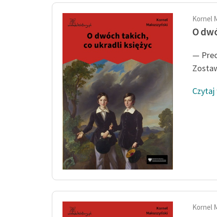
Kornel 
O dwó
— Prec
Zostawi
Czytaj
Kornel 