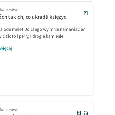
Makuszyński
ch takich, co ukradli księżyc
z ode mnie! Do czego wy mnie namawiacie?
ć złoto i perły, i drogie kamienie...
 więcej
Makuszyński