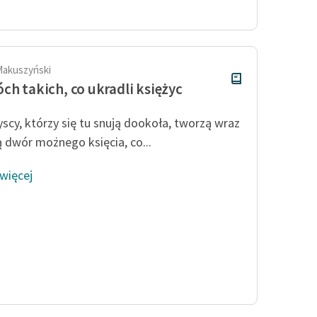
publicznej, lektur szkolnych
oraz Starego Testamentu
Odkurzamy bohaterów
Szkoła Poezji Wolnych Lektur
Makuszyński
ch takich, co ukradli księżyc
yscy, którzy się tu snują dookoła, tworzą wraz
 dwór możnego księcia, co...
 więcej