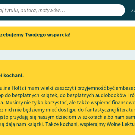
Z
rzebujemy Twojego wsparcia!
Aktualności
Narzędzia
e Lektury
Zapraszamy na spotkanie
Mapa Wolnych 
online z tłumaczkami
irmami
Leśmianator
literatury skandynawskiej
ewsletter
Przewodnik dla
Spotkanie z Katarzyną Tunkiel
i kochani.
czytających
w Oslo
ść
lina Holtz i mam wielki zaszczyt i przyjemność być ambasa
Wolne Lektury na 32.
p do bezpłatnych książek, do bezpłatnych audiobooków i różn
Pol’and’Rock Festivalu
API
. Musimy nie tylko korzystać, ale także wspierać finansowo
ce redakcyjne
„Kochanek Lady Chatterley”
OAI-PMH
ez nich nie będziemy mieć dostępu do fantastycznej literatu
do słuchania na Wolnych
ęsto przydają się naszym dzieciom w szkołach albo nam sam
Lekturach
Widget Wolnyc
ką dają nam książki. Także kochani, wspierajmy Wolne Lektu
oru
Kornel Makuszyński
✖
Nowy audiobook – „Marzenie
Przypisy
o Oriencie” Sophie Elkan