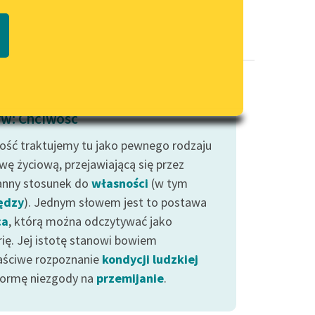
Regulamin biblioteki
macie PDF
Dane fundacji i sprawozdania
finansowe
Regulamin darowizn
Informacja o treściach
w: Chciwość
wrażliwych
ość traktujemy tu jako pewnego rodzaju
Deklaracja dostępności
wę życiową, przejawiającą się przez
anny stosunek do
własności
(w tym
ędzy
). Jednym słowem jest to postawa
ca
, którą można odczytywać jako
rię. Jej istotę stanowi bowiem
aściwe rozpoznanie
kondycji ludzkiej
formę niezgody na
przemijanie
.