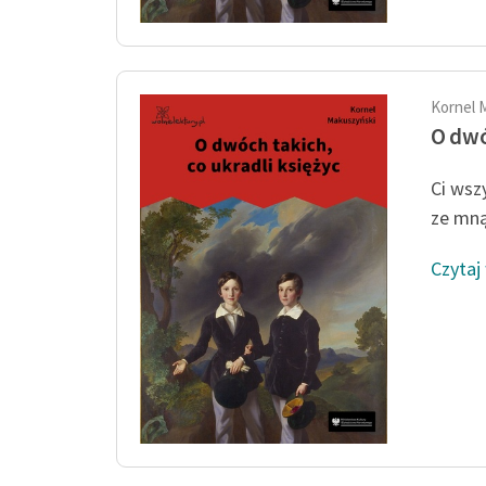
Kornel 
O dwó
Ci wsz
ze mną
Czytaj