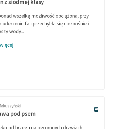
n z siódmej klasy
ponad wszelką możliwość obciążona, przy
uderzeniu fali przechyliła się nieznośnie i
szy wody...
 więcej
Makuszyński
awa pod psem
eko od brzegu na ogromnych drzwiach,