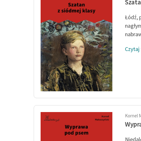
Szata
Łódź, 
nagłym 
nabraw
Czytaj
Kornel 
Wypr
Niedal