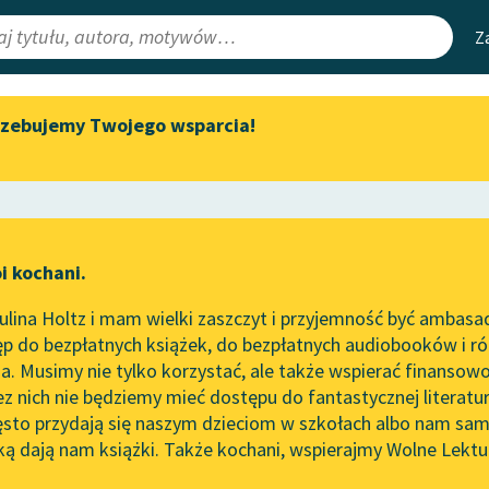
Z
rzebujemy Twojego wsparcia!
Aktualności
Narzędzia
e Lektury
„Prokurator Alicja Horn” do
Mapa Wolnych 
słuchania
irmami
Leśmianator
Byliśmy częścią AI Impact Lab
ewsletter
Przewodnik dla
i kochani.
Zapraszamy na spotkanie
czytających
rstwo
online z tłumaczkami
lina Holtz i mam wielki zaszczyt i przyjemność być ambasa
literatury skandynawskiej
p do bezpłatnych książek, do bezpłatnych audiobooków i różn
API
Spotkanie z Katarzyną Tunkiel
. Musimy nie tylko korzystać, ale także wspierać finansowo
ce redakcyjne
w Oslo
OAI-PMH
ez nich nie będziemy mieć dostępu do fantastycznej literatu
ęsto przydają się naszym dzieciom w szkołach albo nam sam
102. lata temu zmarł Joseph
Widget Wolnyc
Conrad
ką dają nam książki. Także kochani, wspierajmy Wolne Lektu
oru
Kornel Makuszyński
✖
Przypisy
Blog