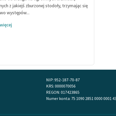
ych z jakiejś zburzonej stodoły, trzymając się
wo występów...
 więcej
NIP: 952-187-70-87
KRS: 0000070056
REGON: 017423865
Numer konta: 75 1090 2851 0000 0001 4