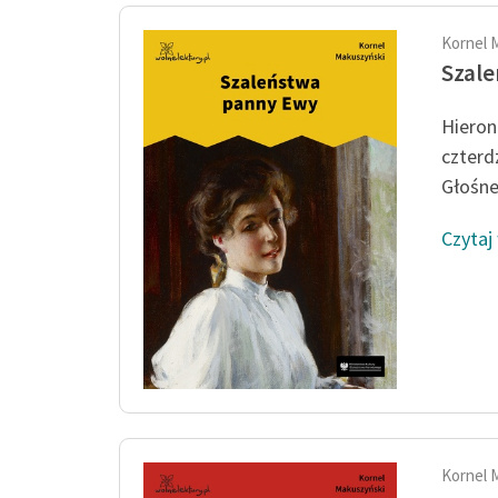
Kornel 
Szal
Hieron
czterdz
Głośne 
Czytaj
Kornel 