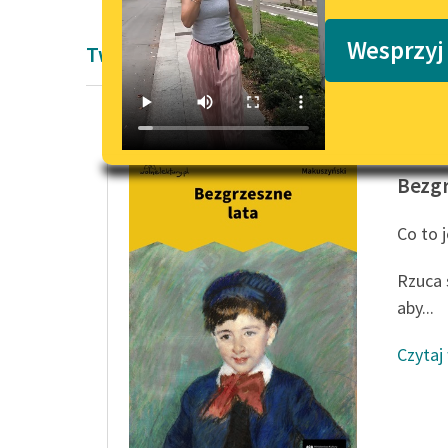
Podkasty o książkach
Wesprzyj
Twórczość Kornela Makuszyńskiego
Kornel 
Bezgr
Co to j
Rzuca 
aby...
Czytaj