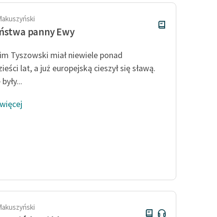
Makuszyński
eństwa panny Ewy
im Tyszowski miał niewiele ponad
ieści lat, a już europejską cieszył się sławą.
były...
 więcej
Makuszyński