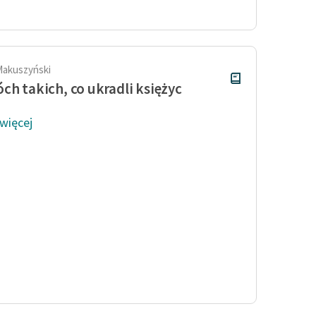
Odkurzamy bohaterów
Szkoła Poezji Wolnych Lektur
Makuszyński
ch takich, co ukradli księżyc
 więcej