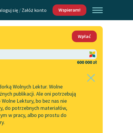
Wspieram!
aloguj się
/
Załóż konto
O nas
Wpłać
Lektur
Kontakt
O projekcie
600 000 zł
 piszących i
Zespół
dorką Wolnych Lektur. Wolne
Zasady wykorzystania
ych publikacji. Ale oni potrzebują
Wolnych Lektur
 Wolne Lektury, bo bez nas nie
Logotypy
ry, do potrzebnych materiałów,
ym w pracy, albo po prostu do
h Lektur
Materiały promocyjne
ry.
Polityka prywatności