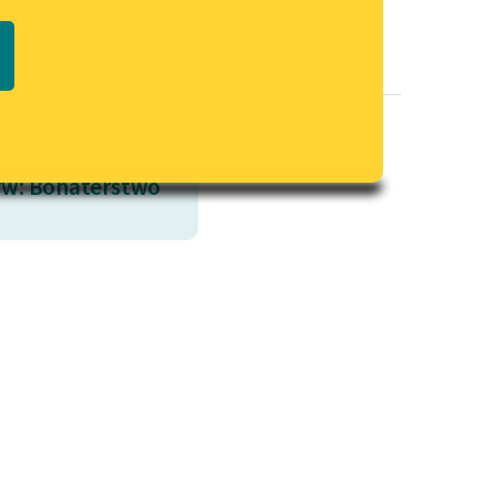
Regulamin biblioteki
macie PDF
Dane fundacji i sprawozdania
finansowe
Regulamin darowizn
Informacja o treściach
w: Bohaterstwo
wrażliwych
Deklaracja dostępności