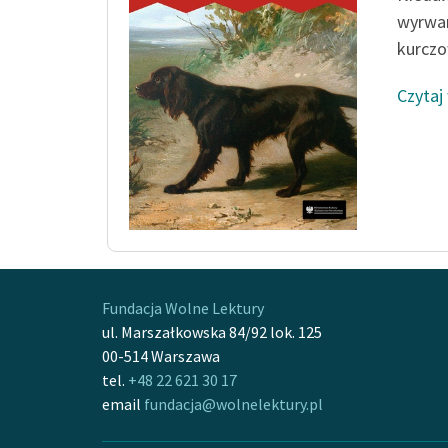
wyrwan
kurczo
Czytaj
Fundacja Wolne Lektury
ul. Marszałkowska 84/92 lok. 125
00-514 Warszawa
tel.
+48 22 621 30 17
email
fundacja@wolnelektury.pl