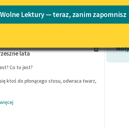
Katalog
 Wolne Lektury — teraz, zanim zapomnisz
Katalog w for
Lektury szkolne i klasyka
literatury do słuchania dla
uczennic i uczniów z
niepełnosprawnościami
Makuszyński
E-kolekcja lektur szkolnych i
Moty
literatury do słuchania dla
zeszne lata
uczennic i uczniów z
niepełnosprawnościami
est? Co to jest?
Feministyczne inspiracje.
Popularyzacja skandynawskiej
się ktoś do płonącego stosu, odwraca twarz,
literatury feministycznej
Ręce pełne poezji
 więcej
Kolekcje edukacyjne twórców
przechodzących do domeny
publicznej, lektur szkolnych
oraz Starego Testamentu